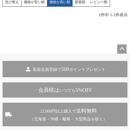
価格が安い順
価格が高い順
新着順
レビュー順
並び替え
1
件中
1
-
1
件表示
ペー
ジト
500
新規会員登録で
ポイントプレゼント
ップ
へ
会員様は
5%OFF
いつでも
送料無料
22,000円以上購入で
（北海道・沖縄・離島・大型商品を除く）