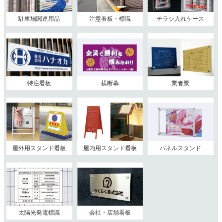
駐車場関連用品
注意看板・標識
チラシ入れケース
特注看板
横断幕
業者票
屋外用スタンド看板
屋内用スタンド看板
パネルスタンド
太陽光発電標識
会社・店舗看板