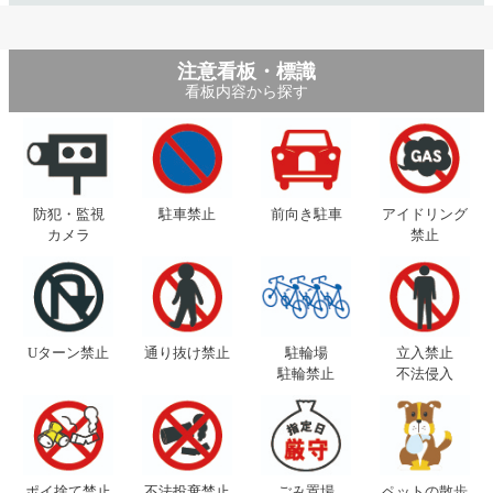
注意看板・標識
看板内容から探す
防犯・監視
駐車禁止
前向き駐車
アイドリング
カメラ
禁止
Uターン禁止
通り抜け禁止
駐輪場
立入禁止
駐輪禁止
不法侵入
ポイ捨て禁止
不法投棄禁止
ごみ置場
ペットの散歩