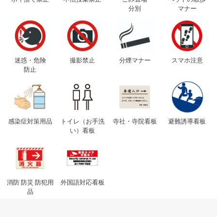
分別
マナー
迷惑・危険
撮影禁止
分煙マナー
スマホ注意
防止
感染症対策用品
トイレ（お手洗
寺社・寺院看板
避難誘導看板
い）看板
消防 防災 防犯用
外国語対応看板
品