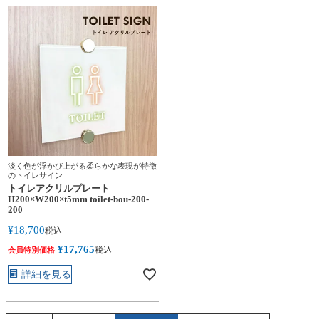
淡く色が浮かび上がる柔らかな表現が特徴
のトイレサイン
トイレアクリルプレート
H200×W200×t5mm toilet-bou-200-
200
¥
18,700
税込
¥
17,765
税込
会員特別価格
詳細を見る