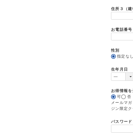
住所３（建
お電話番
性別
指定な
生年月日
お得情報
可
否
メールマガ
ジン限定ク
パスワー