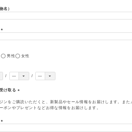
必
須
物名）
)
号
(
必
須
)
し
男性
女性
を受け取る
(
ジンをご購読いただくと、新製品やセール情報をお届けします。また
必
ーポンやプレゼントなどお得な情報をお届けします。
須
)
ド
(