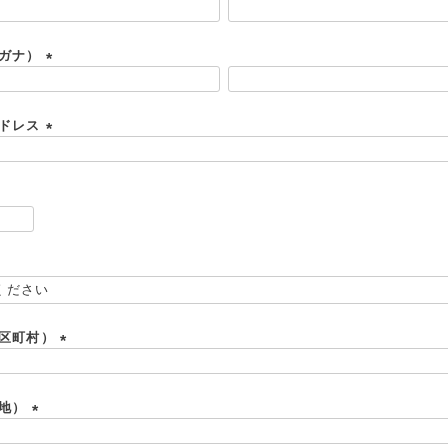
リガナ）
(
必
須
アドレス
)
(
必
須
)
必
須
必
須
市区町村）
(
必
須
番地）
)
(