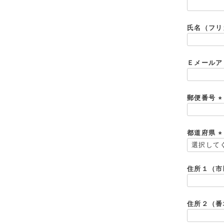
(
必
須
氏名（フ
)
Ｅメール
郵便番号
(
都道府県
)
(
住所１（
)
住所２（