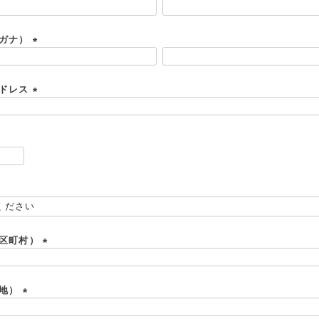
リガナ）
(
必
須
アドレス
)
(
必
須
)
必
須
必
須
市区町村）
(
必
須
番地）
)
(