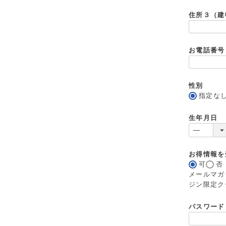
住所３（建
お電話番
性別
指定な
生年月日
お得情報
可
否
メールマガ
ジン限定ク
パスワー