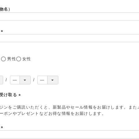
必
須
物名）
)
号
(
必
須
)
し
男性
女性
を受け取る
(
ジンをご購読いただくと、新製品やセール情報をお届けします。また
必
ーポンやプレゼントなどお得な情報をお届けします。
須
)
ド
(