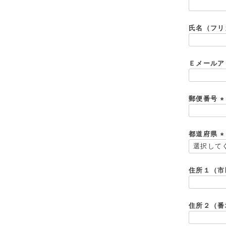
(
必
須
氏名（フ
)
Ｅメール
郵便番号
(
都道府県
)
(
住所１（
)
住所２（