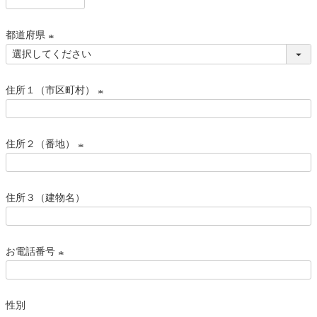
)
(
必
都道府県
須
)
(
必
住所１（市区町村）
須
)
(
必
住所２（番地）
須
)
(
必
住所３（建物名）
須
)
お電話番号
(
必
性別
須