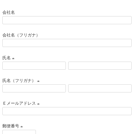
会社名
会社名（フリガナ）
氏名
(
必
氏名（フリガナ）
須
)
(
必
Ｅメールアドレス
須
)
(
必
郵便番号
須