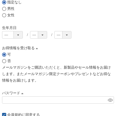
指定なし
)
男性
女性
生年月日
お得情報を受け取る
可
(
否
必
メールマガジンをご購読いただくと、新製品やセール情報をお届け
須
します。またメールマガジン限定クーポンやプレゼントなどお得な
)
情報をお届けします。
パスワード
(
必
須
会員規約
に同意する