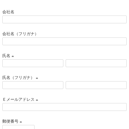
会社名
会社名（フリガナ）
氏名
(
必
氏名（フリガナ）
須
)
(
必
Ｅメールアドレス
須
)
(
必
郵便番号
須