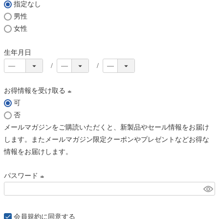
指定なし
)
男性
女性
生年月日
お得情報を受け取る
可
(
否
必
メールマガジンをご購読いただくと、新製品やセール情報をお届け
須
します。またメールマガジン限定クーポンやプレゼントなどお得な
)
情報をお届けします。
パスワード
(
必
須
会員規約
に同意する