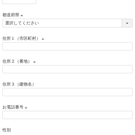
)
(
必
都道府県
須
)
(
必
住所１（市区町村）
須
)
(
必
住所２（番地）
須
)
(
必
住所３（建物名）
須
)
お電話番号
(
必
性別
須