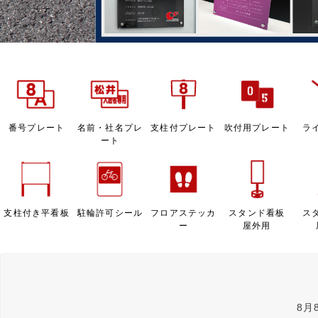
番号プレート
名前・社名プレ
支柱付プレート
吹付用プレート
ラ
ート
支柱付き平看板
駐輪許可シール
フロアステッカ
スタンド看板
ス
ー
屋外用
8月