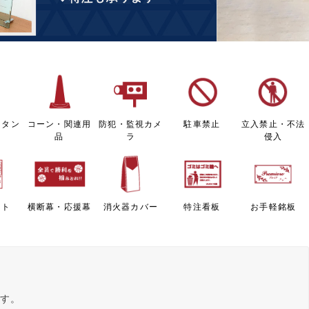
スタン
コーン・関連用
防犯・監視カメ
駐車禁止
立入禁止・不法
品
ラ
侵入
ート
横断幕・応援幕
消火器カバー
特注看板
お手軽銘板
ます。