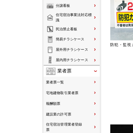
分譲看板
住宅宿泊事業法対応標
識
民泊禁止看板
簡易チラシケース
防犯・監視
屋外用チラシケース
屋内用チラシケース
業者票
業者票一覧
宅地建物取引業者票
報酬額票
建設業の許可票
住宅宿泊管理業者登録
票