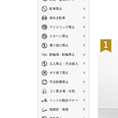
駐車禁止
前向き駐車
アイドリング禁止
Ｕターン禁止
通り抜け禁止
駐輪場・駐輪禁止
立入禁止・不法侵入
ポイ捨て禁止
不法投棄禁止
ゴミ置き場・分別
ペットの散歩マナー
喫煙所・禁煙