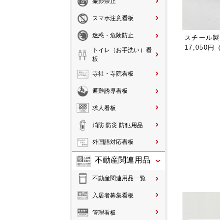
撮影禁止
スマホ注意看板
迷惑・危険防止
スチール製
17,050
トイレ（お手洗い）看
板
寺社・寺院看板
避難誘導看板
求人看板
消防 防災 防犯用品
外国語対応看板
不動産関連用品
不動産関連用品一覧
入居者募集看板
管理看板