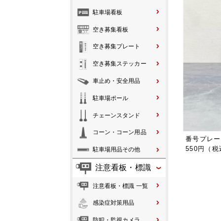
駐車場看板
空き募集看板
空き募集プレート
空き募集ステッカー
車止め・安全用品
駐車場ポール
チェーンスタンド
コーン・コーン用品
番号プレー
550円（
駐車場用品その他
注意看板・標識
注意看板・標識 一覧
感染症対策用品
防犯・監視カメラ