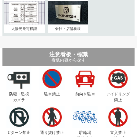
太陽光発電標識
会社・店舗看板
注意看板・標識
看板内容から探す
防犯・監視
駐車禁止
前向き駐車
アイドリング
カメラ
禁止
Uターン禁止
通り抜け禁止
駐輪場
立入禁止