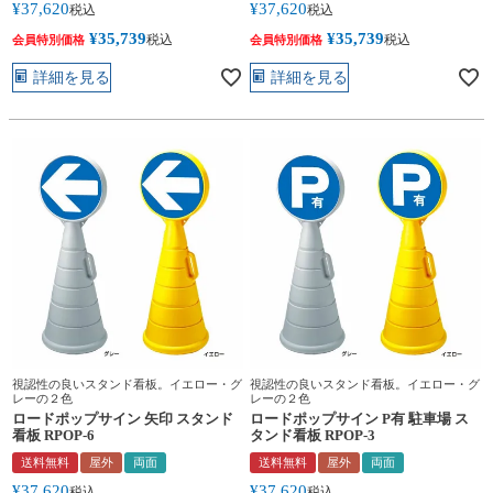
¥
37,620
¥
37,620
税込
税込
¥
35,739
¥
35,739
税込
税込
会員特別価格
会員特別価格
詳細を見る
詳細を見る
視認性の良いスタンド看板。イエロー・グ
視認性の良いスタンド看板。イエロー・グ
レーの２色
レーの２色
ロードポップサイン 矢印 スタンド
ロードポップサイン P有 駐車場 ス
看板 RPOP-6
タンド看板 RPOP-3
送料無料
屋外
両面
送料無料
屋外
両面
¥
37,620
¥
37,620
税込
税込