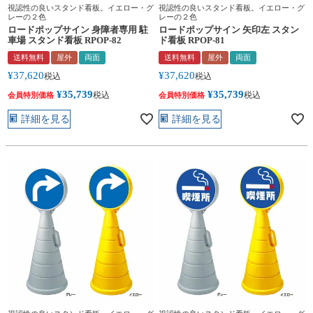
視認性の良いスタンド看板。イエロー・グ
視認性の良いスタンド看板。イエロー・グ
レーの２色
レーの２色
ロードポップサイン 身障者専用 駐
ロードポップサイン 矢印左 スタン
車場 スタンド看板 RPOP-82
ド看板 RPOP-81
送料無料
屋外
両面
送料無料
屋外
両面
¥
37,620
¥
37,620
税込
税込
¥
35,739
¥
35,739
税込
税込
会員特別価格
会員特別価格
詳細を見る
詳細を見る