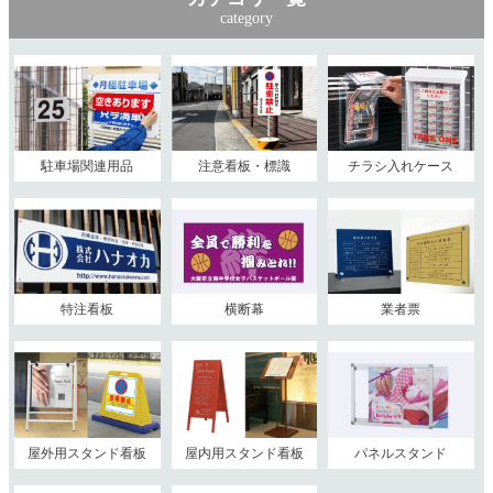
category
駐車場関連用品
注意看板・標識
チラシ入れケース
特注看板
横断幕
業者票
屋外用スタンド看板
屋内用スタンド看板
パネルスタンド