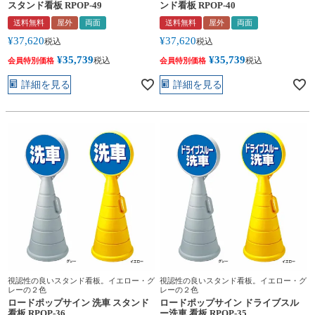
スタンド看板 RPOP-49
ンド看板 RPOP-40
送料無料
屋外
両面
送料無料
屋外
両面
¥
37,620
¥
37,620
税込
税込
¥
35,739
¥
35,739
税込
税込
会員特別価格
会員特別価格
詳細を見る
詳細を見る
視認性の良いスタンド看板。イエロー・グ
視認性の良いスタンド看板。イエロー・グ
レーの２色
レーの２色
ロードポップサイン 洗車 スタンド
ロードポップサイン ドライブスル
看板 RPOP-36
ー洗車 看板 RPOP-35