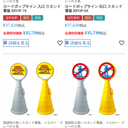
レーの２色
レーの２色
ロードポップサイン 入口 スタンド
ロードポップサイン 出口 スタンド
看板 RPOP-70
看板 RPOP-69
送料無料
屋外
両面
送料無料
屋外
両面
¥
37,620
¥
37,620
税込
税込
¥
35,739
¥
35,739
税込
税込
会員特別価格
会員特別価格
詳細を見る
詳細を見る
視認性の良いスタンド看板。イエロー・グ
視認性の良いスタンド看板。イエロー・グ
レーの２色
レーの２色