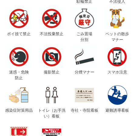
駐輪禁止
不法侵入
ポイ捨て禁止
不法投棄禁止
ごみ置場
ペットの散歩
分別
マナー
迷惑・危険
撮影禁止
分煙マナー
スマホ注意
防止
感染症対策用品
トイレ（お手洗
寺社・寺院看板
避難誘導看板
い）看板