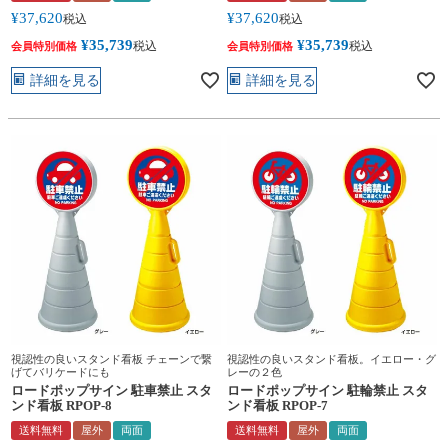
¥
37,620
¥
37,620
税込
税込
¥
35,739
¥
35,739
税込
税込
会員特別価格
会員特別価格
詳細を見る
詳細を見る
視認性の良いスタンド看板 チェーンで繋
視認性の良いスタンド看板。イエロー・グ
げてバリケードにも
レーの２色
ロードポップサイン 駐車禁止 スタ
ロードポップサイン 駐輪禁止 スタ
ンド看板 RPOP-8
ンド看板 RPOP-7
送料無料
屋外
両面
送料無料
屋外
両面