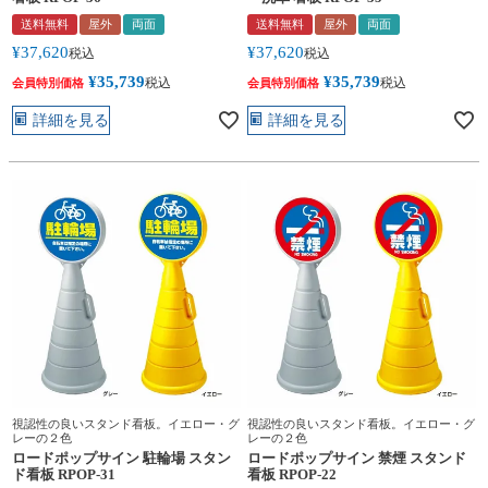
送料無料
屋外
両面
送料無料
屋外
両面
¥
37,620
¥
37,620
税込
税込
¥
35,739
¥
35,739
税込
税込
会員特別価格
会員特別価格
詳細を見る
詳細を見る
視認性の良いスタンド看板。イエロー・グ
視認性の良いスタンド看板。イエロー・グ
レーの２色
レーの２色
ロードポップサイン 駐輪場 スタン
ロードポップサイン 禁煙 スタンド
ド看板 RPOP-31
看板 RPOP-22