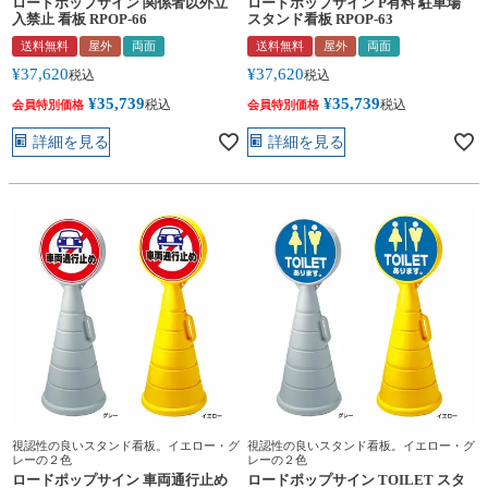
ロードポップサイン 関係者以外立
ロードポップサイン P有料 駐車場
入禁止 看板 RPOP-66
スタンド看板 RPOP-63
送料無料
屋外
両面
送料無料
屋外
両面
¥
37,620
¥
37,620
税込
税込
¥
35,739
¥
35,739
税込
税込
会員特別価格
会員特別価格
詳細を見る
詳細を見る
視認性の良いスタンド看板。イエロー・グ
視認性の良いスタンド看板。イエロー・グ
レーの２色
レーの２色
ロードポップサイン 車両通行止め
ロードポップサイン TOILET スタ