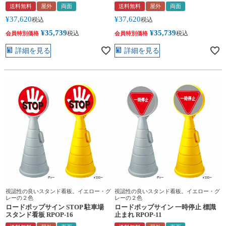
送料無料
屋外
両面
送料無料
屋外
両面
¥
37,620
¥
37,620
税込
税込
¥
35,739
¥
35,739
税込
税込
会員特別価格
会員特別価格
詳細を見る
詳細を見る
視認性の良いスタンド看板。イエロー・グ
視認性の良いスタンド看板。イエロー・グ
レーの２色
レーの２色
ロードポップサイン STOP 駐車場
ロードポップサイン 一時停止 標識
スタンド看板 RPOP-16
止まれ RPOP-11