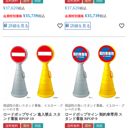
送料無料
屋外
両面
送料無料
屋外
両面
¥
37,620
¥
37,620
税込
税込
¥
35,739
¥
35,739
税込
税込
会員特別価格
会員特別価格
詳細を見る
詳細を見る
視認性の良いスタンド看板。イエロー・グ
視認性の良いスタンド看板。イエロー・グ
レーの２色
レーの２色
ロードポップサイン 進入禁止 スタ
ロードポップサイン 契約車専用 ス
ンド看板 RPOP-10
タンド看板 RPOP-9
送料無料
屋外
両面
送料無料
屋外
両面