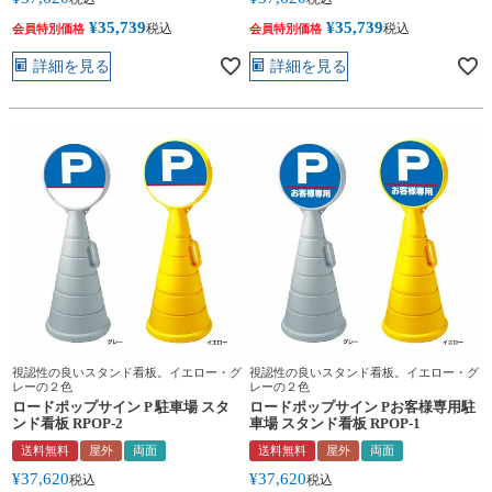
¥
35,739
¥
35,739
税込
税込
会員特別価格
会員特別価格
詳細を見る
詳細を見る
視認性の良いスタンド看板。イエロー・グ
視認性の良いスタンド看板。イエロー・グ
レーの２色
レーの２色
ロードポップサイン P 駐車場 スタ
ロードポップサイン Pお客様専用駐
ンド看板 RPOP-2
車場 スタンド看板 RPOP-1
送料無料
屋外
両面
送料無料
屋外
両面
¥
37,620
¥
37,620
税込
税込