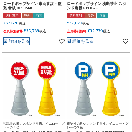
ロードポップサイン 車両事故・盗
ロードポップサイン 横断禁止 スタ
難 看板 RPOP-68
ンド看板 RPOP-67
送料無料
屋外
両面
送料無料
屋外
両面
¥
37,620
¥
37,620
税込
税込
¥
35,739
¥
35,739
税込
税込
会員特別価格
会員特別価格
詳細を見る
詳細を見る
視認性の良いスタンド看板。イエロー・グ
視認性の良いスタンド看板。イエロー・グ
レーの２色
レーの２色