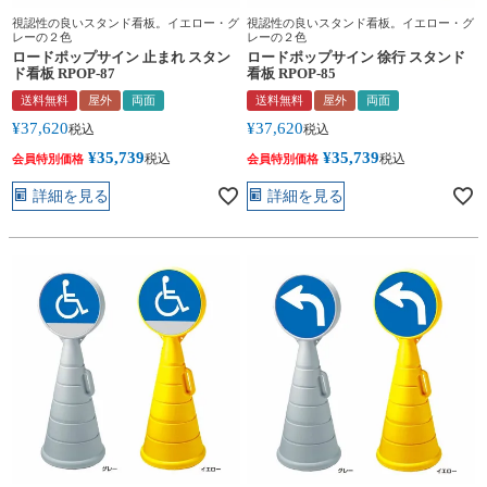
視認性の良いスタンド看板。イエロー・グ
視認性の良いスタンド看板。イエロー・グ
レーの２色
レーの２色
ロードポップサイン 止まれ スタン
ロードポップサイン 徐行 スタンド
ド看板 RPOP-87
看板 RPOP-85
送料無料
屋外
両面
送料無料
屋外
両面
¥
37,620
¥
37,620
税込
税込
¥
35,739
¥
35,739
税込
税込
会員特別価格
会員特別価格
詳細を見る
詳細を見る