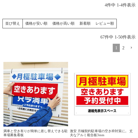
4
件中
1
-
4
件表示
価格が安い順
価格が高い順
新着順
レビュー順
並び替え
67
件中
1
-
50
件表示
1
2
満車と空き有りが簡単に差し替えできる駐
激安 月極契約駐車場の空き枠対策に。 丈
車場募集看板
夫なアルミ複合板3mm