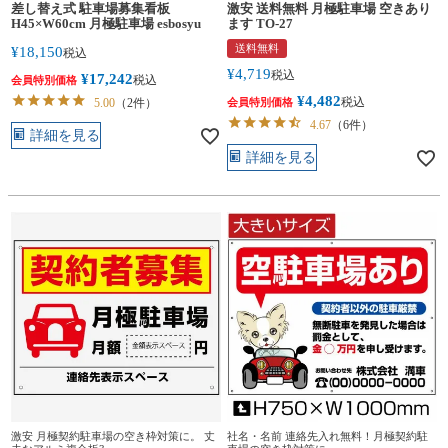
差し替え式 駐車場募集看板
激安 送料無料 月極駐車場 空きあり
H45×W60cm 月極駐車場 esbosyu
ます TO-27
送料無料
¥
18,150
税込
¥
4,719
税込
¥
17,242
税込
会員特別価格
¥
4,482
税込
5.00
（2件）
会員特別価格
4.67
（6件）
詳細を見る
詳細を見る
激安 月極契約駐車場の空き枠対策に。 丈
社名・名前 連絡先入れ無料！月極契約駐