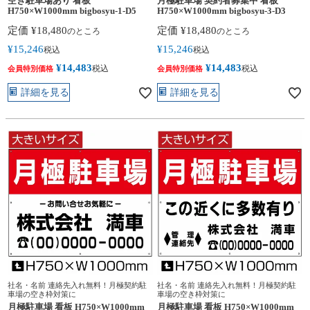
空き駐車場あり 看板
月極駐車場 契約者募集中 看板
H750×W1000mm bigbosyu-1-D5
H750×W1000mm bigbosyu-3-D3
定価
¥
18,480
定価
¥
18,480
のところ
のところ
¥
15,246
¥
15,246
税込
税込
¥
14,483
¥
14,483
税込
税込
会員特別価格
会員特別価格
詳細を見る
詳細を見る
社名・名前 連絡先入れ無料！月極契約駐
社名・名前 連絡先入れ無料！月極契約駐
車場の空き枠対策に
車場の空き枠対策に
月極駐車場 看板 H750×W1000mm
月極駐車場 看板 H750×W1000mm