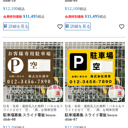
slide-10
slide-09
¥
12,100
¥
12,100
税込
税込
¥
11,495
¥
11,495
税込
税込
会員特別価格
会員特別価格
詳細を見る
詳細を見る
社名・名前・連絡先入れ無料！パネルをス
社名・名前・連絡先入れ無料！パネルをス
ライドさせて「空」「満」を簡単切替
ライドさせて「空」「満」を簡単切替
駐車場募集 スライド看板 bosyu-
駐車場募集 スライド看板 bosyu-
slide-08
slide-07
¥
12,100
¥
12,100
税込
税込