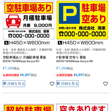
社名・名前 連絡先入れ無料！月極契約駐
社名・名前 連絡先入れ無料！月極契約駐
車場の空き枠対策に。
車場の空き枠対策に。
空駐車場あり 月極駐車場 看板
P 駐車場 空有り 看板
H450×W600mm bosyu-05
H450×W600mm bosyu-06
¥
7,260
¥
7,260
税込
税込
¥
6,897
¥
6,897
税込
税込
会員特別価格
会員特別価格
詳細を見る
詳細を見る