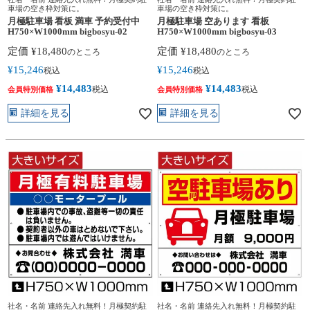
車場の空き枠対策に。
車場の空き枠対策に。
月極駐車場 看板 満車 予約受付中
月極駐車場 空あります 看板
H750×W1000mm bigbosyu-02
H750×W1000mm bigbosyu-03
定価
¥
18,480
定価
¥
18,480
のところ
のところ
¥
15,246
¥
15,246
税込
税込
¥
14,483
¥
14,483
税込
税込
会員特別価格
会員特別価格
詳細を見る
詳細を見る
社名・名前 連絡先入れ無料！月極契約駐
社名・名前 連絡先入れ無料！月極契約駐