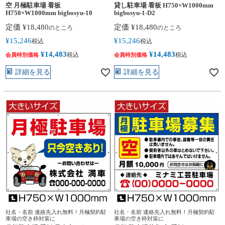
空 月極駐車場 看板
貸し駐車場 看板 H750×W1000mm
H750×W1000mm bigbosyu-10
bigbosyu-1-D2
定価
¥
18,480
定価
¥
18,480
のところ
のところ
¥
15,246
¥
15,246
税込
税込
¥
14,483
¥
14,483
税込
税込
会員特別価格
会員特別価格
詳細を見る
詳細を見る
社名・名前 連絡先入れ無料！月極契約駐
社名・名前 連絡先入れ無料！月極契約駐
車場の空き枠対策に
車場の空き枠対策に