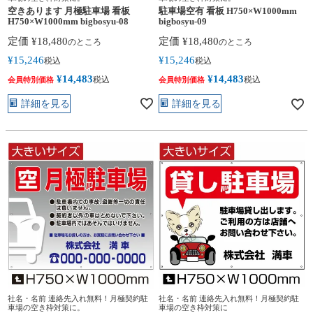
空きあります 月極駐車場 看板
駐車場空有 看板 H750×W1000mm
H750×W1000mm bigbosyu-08
bigbosyu-09
定価
¥
18,480
定価
¥
18,480
のところ
のところ
¥
15,246
¥
15,246
税込
税込
¥
14,483
¥
14,483
税込
税込
会員特別価格
会員特別価格
詳細を見る
詳細を見る
社名・名前 連絡先入れ無料！月極契約駐
社名・名前 連絡先入れ無料！月極契約駐
車場の空き枠対策に。
車場の空き枠対策に