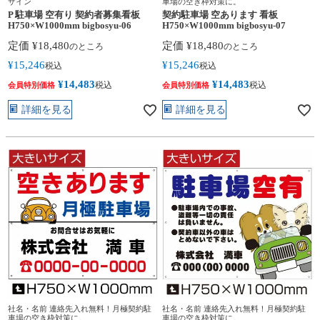
ザイン
車場の空き枠対策に。
P 駐車場 空有り 契約者募集看板
契約駐車場 空あります 看板
H750×W1000mm bigbosyu-06
H750×W1000mm bigbosyu-07
定価
¥
18,480
定価
¥
18,480
のところ
のところ
¥
15,246
¥
15,246
税込
税込
¥
14,483
¥
14,483
税込
税込
会員特別価格
会員特別価格
詳細を見る
詳細を見る
社名・名前 連絡先入れ無料！月極契約駐
社名・名前 連絡先入れ無料！月極契約駐
車場の空き枠対策に。
車場の空き枠対策に。