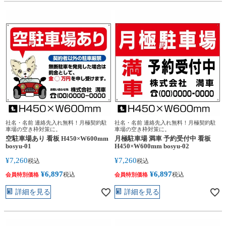
社名・名前 連絡先入れ無料！月極契約駐
社名・名前 連絡先入れ無料！月極契約駐
車場の空き枠対策に。
車場の空き枠対策に。
空駐車場あり 看板 H450×W600mm
月極駐車場 満車 予約受付中 看板
bosyu-01
H450×W600mm bosyu-02
¥
7,260
¥
7,260
税込
税込
¥
6,897
¥
6,897
税込
税込
会員特別価格
会員特別価格
詳細を見る
詳細を見る