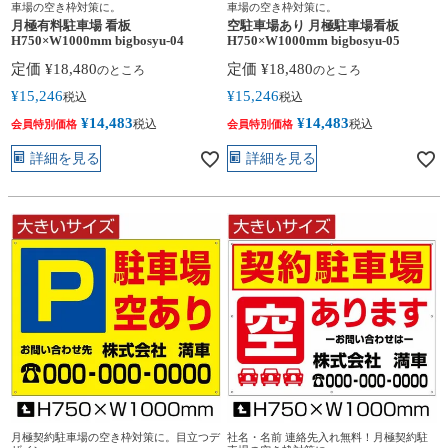
車場の空き枠対策に。
車場の空き枠対策に。
月極有料駐車場 看板
空駐車場あり 月極駐車場看板
H750×W1000mm bigbosyu-04
H750×W1000mm bigbosyu-05
定価
¥
18,480
定価
¥
18,480
のところ
のところ
¥
15,246
¥
15,246
税込
税込
¥
14,483
¥
14,483
税込
税込
会員特別価格
会員特別価格
詳細を見る
詳細を見る
月極契約駐車場の空き枠対策に。目立つデ
社名・名前 連絡先入れ無料！月極契約駐