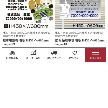
社名・名前 連絡先入れ無料！月極契約駐
社名・名前 連絡先入れ無料！月極契約駐
車場の空き枠対策に。
車場の空き枠対策に。
駐車場空有 看板 H450×W600mm
空 月極駐車場 看板 H450×W600mm
bosyu-09
bosyu-10
¥
7,260
¥
7,260
税込
税込
¥
6,897
¥
6,897
税込
税込
会員特別価格
会員特別価格
駐車場看板
オーダー看板
送料について
お気に入り
詳細を見る
詳細を見る
価格が安い順
価格が高い順
新着順
レビュー順
並び替え
67
件中
1
-
50
件表示
1
2