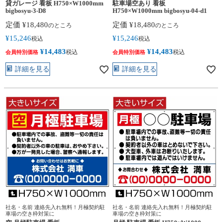
貸ガレージ 看板 H750×W1000mm
駐車場空あり 看板
bigbosyu-3-D8
H750×W1000mm bigbosyu-04-d1
定価
¥
18,480
定価
¥
18,480
のところ
のところ
¥
15,246
¥
15,246
税込
税込
¥
14,483
¥
14,483
税込
税込
会員特別価格
会員特別価格
詳細を見る
詳細を見る
社名・名前 連絡先入れ無料！月極契約駐
社名・名前 連絡先入れ無料！月極契約駐
車場の空き枠対策に
車場の空き枠対策に