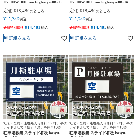
H750×W1000mm bigbosyu-08-d3
H750×W1000mm bigbosyu-08-d4
定価
¥
18,480
定価
¥
18,480
のところ
のところ
¥
15,246
¥
15,246
税込
税込
¥
14,483
¥
14,483
税込
税込
会員特別価格
会員特別価格
詳細を見る
詳細を見る
社名・名前・連絡先入れ無料！パネルをス
社名・名前・連絡先入れ無料！パネルをス
ライドさせて「空」「満」を簡単切替
ライドさせて「空」「満」を簡単切替
駐車場募集 スライド看板 bosyu-
駐車場募集 スライド看板 bosyu-