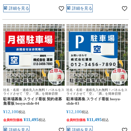
詳細を見る
詳細を見る
社名・名前・連絡先入れ無料！パネルをス
社名・名前・連絡先入れ無料！パネルをス
ライドさせて「空」「満」を簡単切替
ライドさせて「空」「満」を簡単切替
駐車場募集 スライド看板 契約者募
駐車場募集 スライド看板 bosyu-
集看板 bosyu-slide-04
slide-03
¥
12,100
¥
12,100
税込
税込
¥
11,495
¥
11,495
税込
税込
会員特別価格
会員特別価格
詳細を見る
詳細を見る