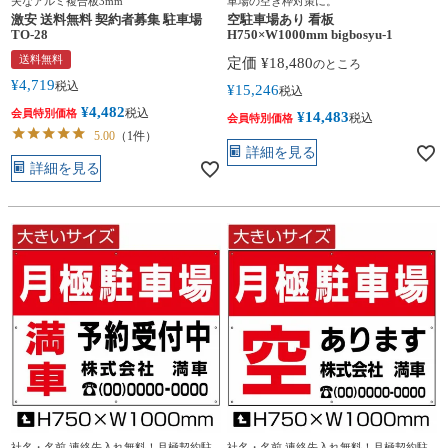
夫なアルミ複合板3mm
車場の空き枠対策に。
激安 送料無料 契約者募集 駐車場
空駐車場あり 看板
TO-28
H750×W1000mm bigbosyu-1
送料無料
定価
¥
18,480
のところ
¥
4,719
税込
¥
15,246
税込
¥
4,482
税込
会員特別価格
¥
14,483
税込
会員特別価格
5.00
（1件）
詳細を見る
詳細を見る
社名・名前 連絡先入れ無料！月極契約駐
社名・名前 連絡先入れ無料！月極契約駐