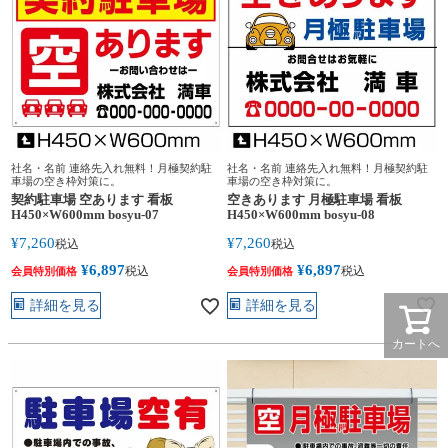
社名・名前 連絡先入れ無料！月極契約駐
社名・名前 連絡先入れ無料！月極契約駐
車場の空き枠対策に。
車場の空き枠対策に。
空きあります 月極駐車場 看板
契約駐車場 空あります 看板
H450×W600mm bosyu-08
H450×W600mm bosyu-07
¥
7,260
¥
7,260
税込
税込
¥
6,897
¥
6,897
税込
税込
会員特別価格
会員特別価格
詳細を見る
詳細を見る
カートへ