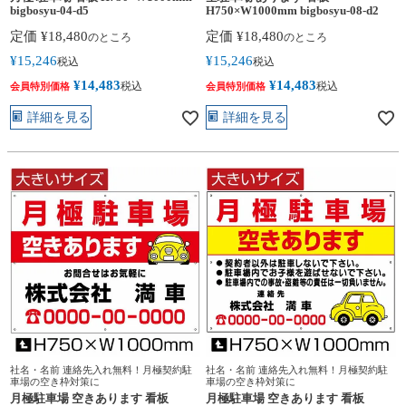
bigbosyu-04-d5
H750×W1000mm bigbosyu-08-d2
定価
¥
18,480
定価
¥
18,480
のところ
のところ
¥
15,246
¥
15,246
税込
税込
¥
14,483
¥
14,483
税込
税込
会員特別価格
会員特別価格
詳細を見る
詳細を見る
社名・名前 連絡先入れ無料！月極契約駐
社名・名前 連絡先入れ無料！月極契約駐
車場の空き枠対策に
車場の空き枠対策に
月極駐車場 空きあります 看板
月極駐車場 空きあります 看板