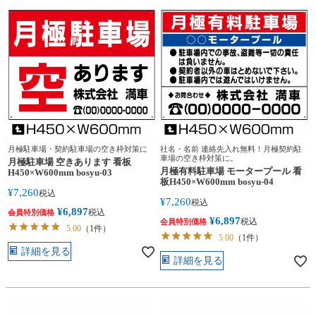
月極駐車場・契約駐車場の空き枠対策に
社名・名前 連絡先入れ無料！月極契約駐
車場の空き枠対策に。
月極駐車場 空きあります 看板
月極有料駐車場 モータープール 看
H450×W600mm bosyu-03
板H450×W600mm bosyu-04
¥
7,260
税込
¥
7,260
税込
¥
6,897
税込
会員特別価格
¥
6,897
税込
会員特別価格
5.00
（1件）
5.00
（1件）
詳細を見る
詳細を見る