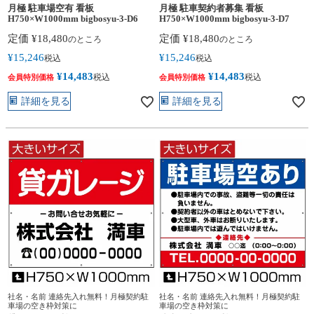
月極 駐車場空有 看板
月極 駐車契約者募集 看板
H750×W1000mm bigbosyu-3-D6
H750×W1000mm bigbosyu-3-D7
定価
¥
18,480
定価
¥
18,480
のところ
のところ
¥
15,246
¥
15,246
税込
税込
¥
14,483
¥
14,483
税込
税込
会員特別価格
会員特別価格
詳細を見る
詳細を見る
社名・名前 連絡先入れ無料！月極契約駐
社名・名前 連絡先入れ無料！月極契約駐
車場の空き枠対策に
車場の空き枠対策に