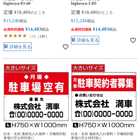
bigbosyu-03-d4
bigbosyu-3-D5
定価
¥
18,480
定価
¥
18,480
のところ
のところ
¥
15,246
¥
15,246
税込
税込
¥
14,483
¥
14,483
税込
税込
会員特別価格
会員特別価格
5.00
（1件）
詳細を見る
詳細を見る
社名・名前 連絡先入れ無料！月極契約駐
社名・名前 連絡先入れ無料！月極契約駐
車場の空き枠対策に
車場の空き枠対策に