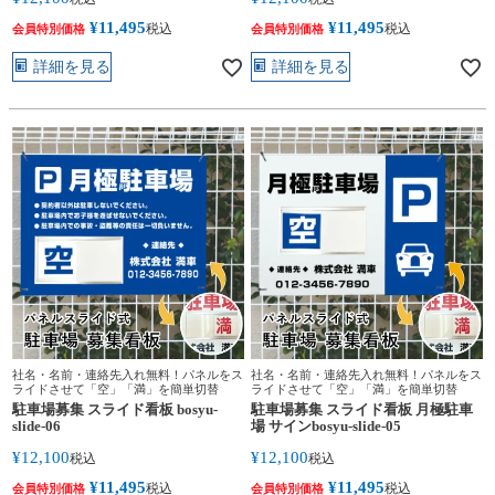
¥
11,495
¥
11,495
税込
税込
会員特別価格
会員特別価格
詳細を見る
詳細を見る
社名・名前・連絡先入れ無料！パネルをス
社名・名前・連絡先入れ無料！パネルをス
ライドさせて「空」「満」を簡単切替
ライドさせて「空」「満」を簡単切替
駐車場募集 スライド看板 bosyu-
駐車場募集 スライド看板 月極駐車
slide-06
場 サインbosyu-slide-05
¥
12,100
¥
12,100
税込
税込
¥
11,495
¥
11,495
税込
税込
会員特別価格
会員特別価格