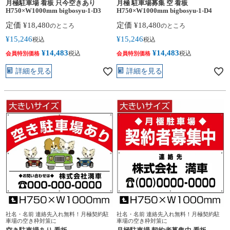
月極駐車場 看板 只今空きあり
月極 駐車場募集 空 看板
H750×W1000mm bigbosyu-1-D3
H750×W1000mm bigbosyu-1-D4
定価
¥
18,480
定価
¥
18,480
のところ
のところ
¥
15,246
¥
15,246
税込
税込
¥
14,483
¥
14,483
税込
税込
会員特別価格
会員特別価格
詳細を見る
詳細を見る
社名・名前 連絡先入れ無料！月極契約駐
社名・名前 連絡先入れ無料！月極契約駐
車場の空き枠対策に
車場の空き枠対策に