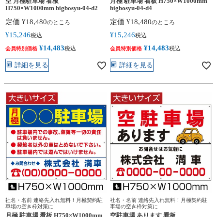
空 月極駐車場 看板
月極 駐車場 看板 H750×W1000mm
H750×W1000mm bigbosyu-04-d2
bigbosyu-04-d4
定価
¥
18,480
定価
¥
18,480
のところ
のところ
¥
15,246
¥
15,246
税込
税込
¥
14,483
¥
14,483
税込
税込
会員特別価格
会員特別価格
詳細を見る
詳細を見る
社名・名前 連絡先入れ無料！月極契約駐
社名・名前 連絡先入れ無料！月極契約駐
車場の空き枠対策に
車場の空き枠対策に
月極 駐車場 看板 H750×W1000mm
空駐車場 あります 看板