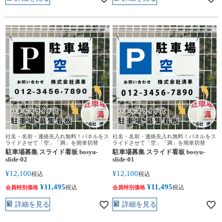
社名・名前・連絡先入れ無料！パネルをス
社名・名前・連絡先入れ無料！パネルをス
ライドさせて「空」「満」を簡単切替
ライドさせて「空」「満」を簡単切替
駐車場募集 スライド看板 bosyu-
駐車場募集 スライド看板 bosyu-
slide-02
slide-01
¥
12,100
¥
12,100
税込
税込
¥
11,495
¥
11,495
税込
税込
会員特別価格
会員特別価格
詳細を見る
詳細を見る