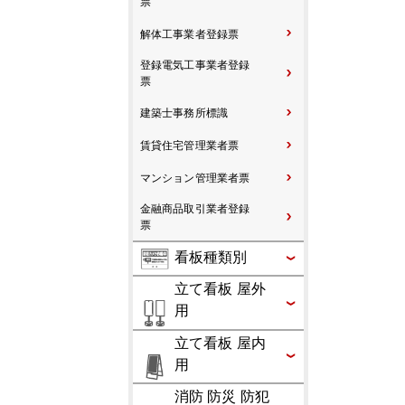
票
解体工事業者登録票
登録電気工事業者登録
票
建築士事務所標識
賃貸住宅管理業者票
マンション管理業者票
金融商品取引業者登録
票
看板種類別
立て看板 屋外
用
立て看板 屋内
用
消防 防災 防犯