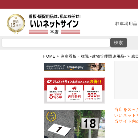
駐車場用品
検索
HOME
注意看板・標識 -建物管理関連用品-
感
当店を装っ
いいネット
当サイト内