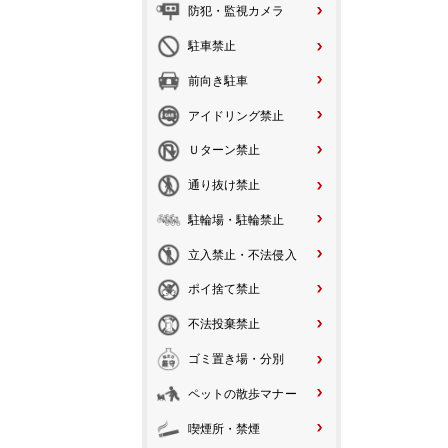
防犯・監視カメラ
駐車禁止
前向き駐車
アイドリング禁止
Ｕターン禁止
通り抜け禁止
駐輪場・駐輪禁止
立入禁止・不法侵入
ポイ捨て禁止
不法投棄禁止
ゴミ置き場・分別
ペットの散歩マナー
喫煙所・禁煙