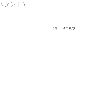
スタンド）
3
件中
1
-
3
件表示