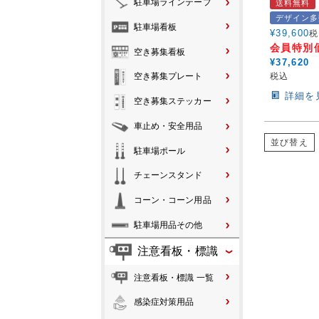
駐車場ラインテープ
送料無料
デザイン多
駐車場看板
¥
39,600
税
会員特別
空き募集看板
¥
37,620
税込
空き募集プレート
詳細を
空き募集ステッカー
車止め・安全用品
並び替え
駐車場ポール
チェーンスタンド
コーン・コーン用品
駐車場用品その他
注意看板・標識
注意看板・標識 一覧
感染症対策用品