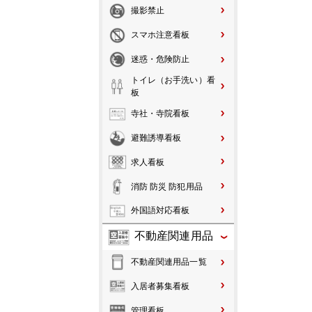
撮影禁止
スマホ注意看板
迷惑・危険防止
トイレ（お手洗い）看
板
寺社・寺院看板
避難誘導看板
求人看板
消防 防災 防犯用品
外国語対応看板
不動産関連用品
不動産関連用品一覧
入居者募集看板
管理看板