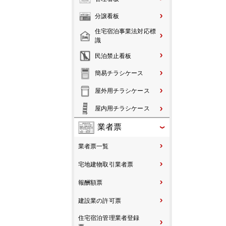
分譲看板
住宅宿泊事業法対応標
識
民泊禁止看板
簡易チラシケース
屋外用チラシケース
屋内用チラシケース
業者票
業者票一覧
宅地建物取引業者票
報酬額票
建設業の許可票
住宅宿泊管理業者登録