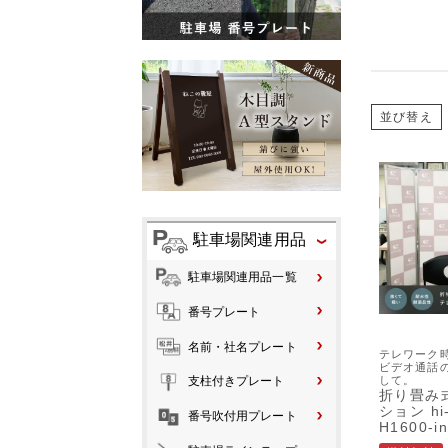
並び替え
駐車場関連用品
駐車場関連用品一覧
番号プレート
名前・社名プレート
テレワーク時
ビデオ通話
して。
支柱付きプレート
折り畳み
ション hi-
番号吹付用プレート
H1600-in