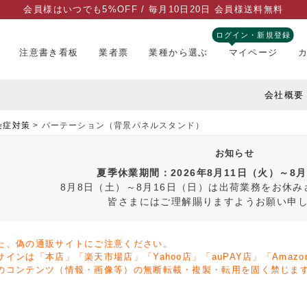
会員様はいつでも5%OFF / 毎月10日20日 会員様送料無料
ログイン・新規登録
注意書き看板
業者票
業種から選ぶ
マイページ
会社概要
染症対策
パーテーション（背景パネルスタンド）
お知らせ
夏季休業期間：2026年8月11日（火）～8
8月8日（土）～8月16日（日）は出荷業務をお休
皆さまにはご理解賜りますようお願い申
た、偽の通販サイトにご注意ください。
サインは「本店」「楽天市場店」「Yahoo店」「auPAY店」「Ama
のコンテンツ（情報・画像等）の無断転載・複製・転用を固く禁じま