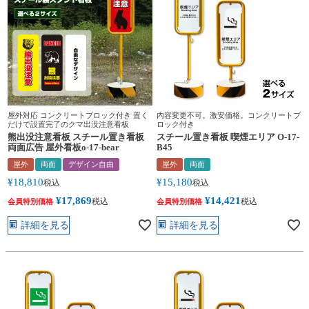
屋外対応 コンクリートブロック付き 置く
内容変更不可。激安価格。コンクリートブ
だけで設置完了のクマ出没注意看板
ロック付き
熊出没注意看板 スチール置き看板
スチール置き看板 喫煙エリア O-17-
両面広告 屋外看板o-17-bear
B45
屋外
両面
デザイン自由
屋外
両面
¥
18,810
¥
15,180
税込
税込
¥
17,869
¥
14,421
税込
税込
会員特別価格
会員特別価格
詳細を見る
詳細を見る