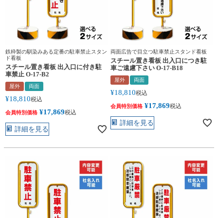
鉄枠製の馴染みある定番の駐車禁止スタン
両面広告で目立つ駐車禁止スタンド看板
ド看板
スチール置き看板 出入口につき駐
スチール置き看板 出入口に付き駐
車ご遠慮下さい O-17-B18
車禁止 O-17-B2
屋外
両面
屋外
両面
¥
18,810
税込
¥
18,810
税込
¥
17,869
税込
会員特別価格
¥
17,869
税込
会員特別価格
詳細を見る
詳細を見る