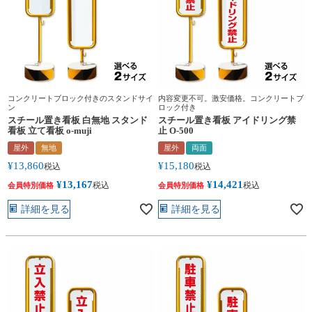
コンクリートブロック付きのスタンドサイ
内容変更不可。激安価格。コンクリートブ
ン
ロック付き
スチール置き看板 白無地 スタンド
スチール置き看板 アイドリング禁
看板 立て看板 o-muji
止 O-500
屋外
無地
屋外
両面
¥
13,860
¥
15,180
税込
税込
¥
13,167
¥
14,421
税込
税込
会員特別価格
会員特別価格
詳細を見る
詳細を見る