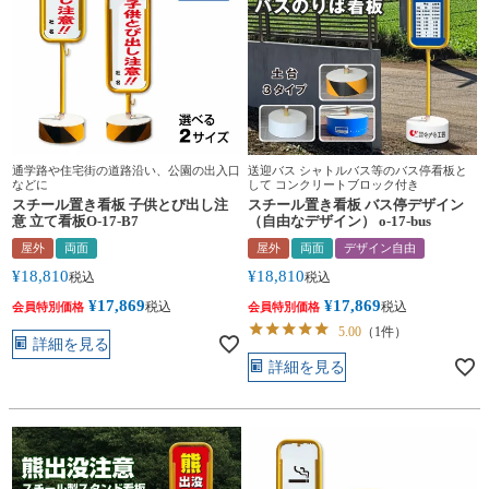
通学路や住宅街の道路沿い、公園の出入口
送迎バス シャトルバス等のバス停看板と
などに
して コンクリートブロック付き
スチール置き看板 子供とび出し注
スチール置き看板 バス停デザイン
意 立て看板O-17-B7
（自由なデザイン） o-17-bus
屋外
両面
屋外
両面
デザイン自由
¥
18,810
¥
18,810
税込
税込
¥
17,869
¥
17,869
税込
税込
会員特別価格
会員特別価格
5.00
（1件）
詳細を見る
詳細を見る