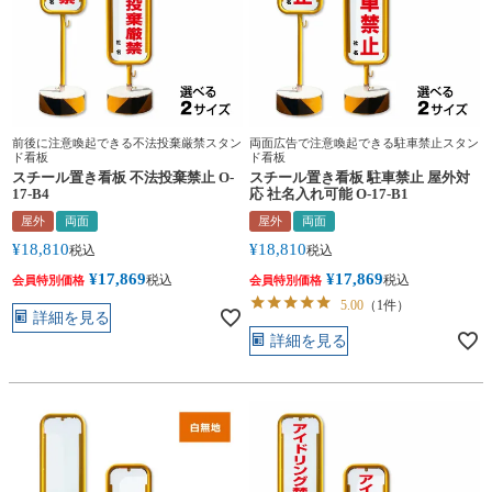
前後に注意喚起できる不法投棄厳禁スタン
両面広告で注意喚起できる駐車禁止スタン
ド看板
ド看板
スチール置き看板 不法投棄禁止 O-
スチール置き看板 駐車禁止 屋外対
17-B4
応 社名入れ可能 O-17-B1
屋外
両面
屋外
両面
¥
18,810
¥
18,810
税込
税込
¥
17,869
¥
17,869
税込
税込
会員特別価格
会員特別価格
5.00
（1件）
詳細を見る
詳細を見る