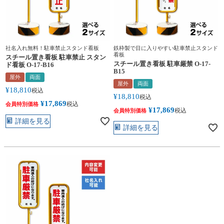
社名入れ無料！駐車禁止スタンド看板
鉄枠製で目に入りやすい駐車禁止スタンド
看板
スチール置き看板 駐車禁止 スタン
スチール置き看板 駐車厳禁 O-17-
ド看板 O-17-B16
B15
屋外
両面
屋外
両面
¥
18,810
税込
¥
18,810
税込
¥
17,869
税込
会員特別価格
¥
17,869
税込
会員特別価格
詳細を見る
詳細を見る