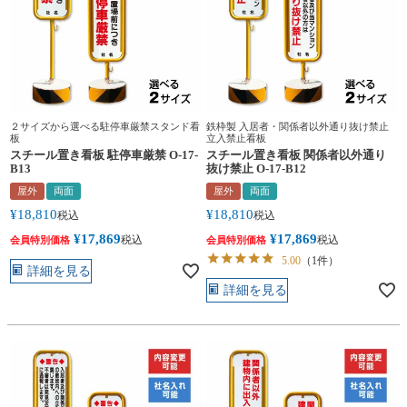
２サイズから選べる駐停車厳禁スタンド看
鉄枠製 入居者・関係者以外通り抜け禁止
板
立入禁止看板
スチール置き看板 駐停車厳禁 O-17-
スチール置き看板 関係者以外通り
B13
抜け禁止 O-17-B12
屋外
両面
屋外
両面
¥
18,810
¥
18,810
税込
税込
¥
17,869
¥
17,869
税込
税込
会員特別価格
会員特別価格
5.00
（1件）
詳細を見る
詳細を見る