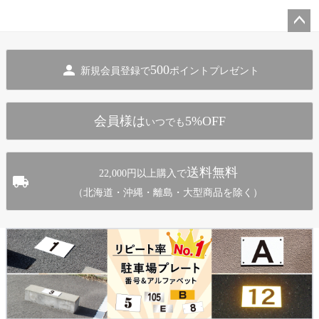
ペー
ジト
500
新規会員登録で
ポイントプレゼント
ップ
へ
会員様は
5%OFF
いつでも
送料無料
22,000円以上購入で
（北海道・沖縄・離島・大型商品を除く）