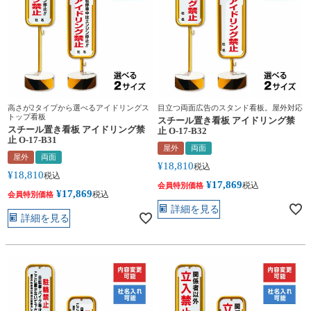
高さが2タイプから選べるアイドリングス
目立つ両面広告のスタンド看板。屋外対応
トップ看板
スチール置き看板 アイドリング禁
スチール置き看板 アイドリング禁
止 O-17-B32
止 O-17-B31
屋外
両面
屋外
両面
¥
18,810
税込
¥
18,810
税込
¥
17,869
税込
会員特別価格
¥
17,869
税込
会員特別価格
詳細を見る
詳細を見る