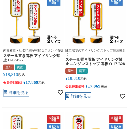
内容変更・社名印刷が可能なスタンド看板
駐車場でのアイドリングストップ注意喚起
に
スチール置き看板 アイドリング禁
スチール置き看板 アイドリング禁
止 O-17-B27
止 エンジンストップ 看板 O-17-B28
屋外
両面
屋外
両面
¥
18,810
税込
¥
18,810
税込
¥
17,869
税込
会員特別価格
¥
17,869
税込
会員特別価格
詳細を見る
詳細を見る