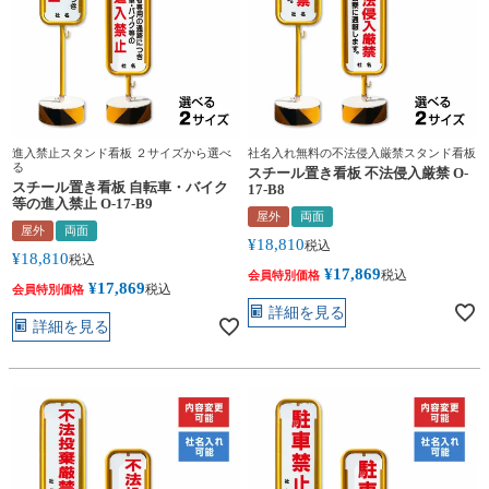
進入禁止スタンド看板 ２サイズから選べ
社名入れ無料の不法侵入厳禁スタンド看板
る
スチール置き看板 不法侵入厳禁 O-
スチール置き看板 自転車・バイク
17-B8
等の進入禁止 O-17-B9
屋外
両面
屋外
両面
¥
18,810
税込
¥
18,810
税込
¥
17,869
税込
会員特別価格
¥
17,869
税込
会員特別価格
詳細を見る
詳細を見る