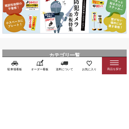
カテゴリ一覧
category
駐車場看板
オーダー看板
送料について
お気に入り
駐車場関連用品
注意看板・標識
チラシ入れケース