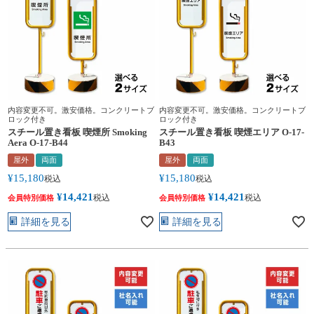
内容変更不可。激安価格。コンクリートブ
内容変更不可。激安価格。コンクリートブ
ロック付き
ロック付き
スチール置き看板 喫煙所 Smoking
スチール置き看板 喫煙エリア O-17-
Aera O-17-B44
B43
屋外
両面
屋外
両面
¥
15,180
¥
15,180
税込
税込
¥
14,421
¥
14,421
税込
税込
会員特別価格
会員特別価格
詳細を見る
詳細を見る