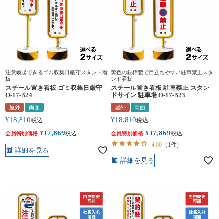
注意喚起できるゴム収集日厳守スタンド看
黄色の鉄枠製で目立ちやすい駐車禁止スタ
板
ンド看板
スチール置き看板 ゴミ収集日厳守
スチール置き看板 駐車禁止 スタン
O-17-B24
ドサイン 駐車場 O-17-B23
屋外
両面
屋外
両面
¥
18,810
¥
18,810
税込
税込
¥
17,869
¥
17,869
税込
税込
会員特別価格
会員特別価格
4.00
（1件）
詳細を見る
詳細を見る