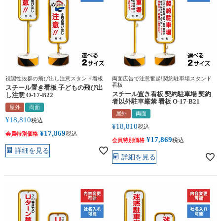
視認性抜群の飛び出し注意スタンド看板
両面広告で注意奮起!契約駐車場スタンド
看板
スチール置き看板 子どもの飛び出
スチール置き看板 契約駐車場 契約
し注意 O-17-B22
者以外駐車厳禁 看板 O-17-B21
屋外
両面
屋外
両面
¥
18,810
税込
¥
18,810
税込
¥
17,869
税込
会員特別価格
¥
17,869
税込
会員特別価格
詳細を見る
詳細を見る