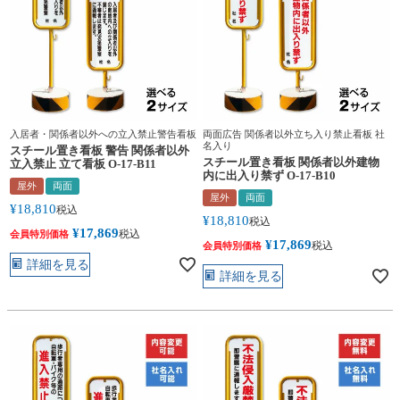
入居者・関係者以外への立入禁止警告看板
両面広告 関係者以外立ち入り禁止看板 社
名入り
スチール置き看板 警告 関係者以外
スチール置き看板 関係者以外建物
立入禁止 立て看板 O-17-B11
内に出入り禁ず O-17-B10
屋外
両面
屋外
両面
¥
18,810
税込
¥
18,810
税込
¥
17,869
税込
会員特別価格
¥
17,869
税込
会員特別価格
詳細を見る
詳細を見る