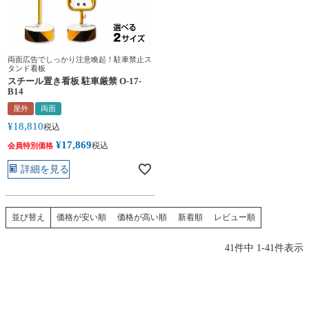
両面広告でしっかり注意喚起！駐車禁止ス
タンド看板
スチール置き看板 駐車厳禁 O-17-
B14
屋外
両面
¥
18,810
税込
¥
17,869
税込
会員特別価格
詳細を見る
価格が安い順
価格が高い順
新着順
レビュー順
並び替え
41
件中
1
-
41
件表示