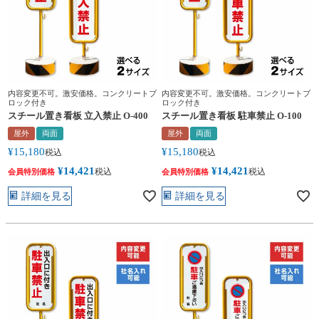
内容変更不可。激安価格。コンクリートブ
内容変更不可。激安価格。コンクリートブ
ロック付き
ロック付き
スチール置き看板 立入禁止 O-400
スチール置き看板 駐車禁止 O-100
屋外
両面
屋外
両面
¥
15,180
¥
15,180
税込
税込
¥
14,421
¥
14,421
税込
税込
会員特別価格
会員特別価格
詳細を見る
詳細を見る