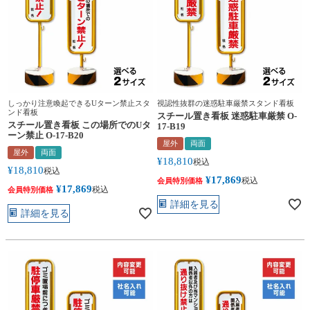
しっかり注意喚起できるUターン禁止スタ
視認性抜群の迷惑駐車厳禁スタンド看板
ンド看板
スチール置き看板 迷惑駐車厳禁 O-
スチール置き看板 この場所でのUタ
17-B19
ーン禁止 O-17-B20
屋外
両面
屋外
両面
¥
18,810
税込
¥
18,810
税込
¥
17,869
税込
会員特別価格
¥
17,869
税込
会員特別価格
詳細を見る
詳細を見る