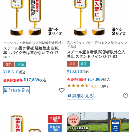
マンションや敷地内などの駐輪禁止区域に
高さが2タイプから選べる立入禁止スタン
ド看板
スチール置き看板 駐輪禁止 自転
スチール置き看板 関係者以外立入
車・バイク等は置かないで O-17-
禁止 スタンドサイン O-17-B3
B17
屋外
両面
屋外
両面
¥
18,810
¥
18,810
税込
税込
¥
17,869
¥
17,869
税込
会員特別価格
税込
会員特別価格
4.33
（3件）
詳細を見る
詳細を見る