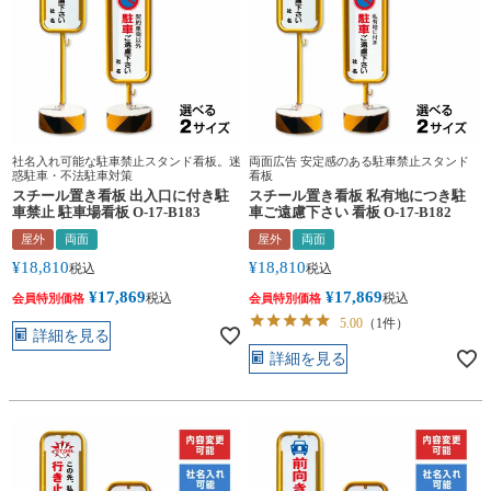
社名入れ可能な駐車禁止スタンド看板。迷
両面広告 安定感のある駐車禁止スタンド
惑駐車・不法駐車対策
看板
スチール置き看板 出入口に付き駐
スチール置き看板 私有地につき駐
車禁止 駐車場看板 O-17-B183
車ご遠慮下さい 看板 O-17-B182
屋外
両面
屋外
両面
¥
18,810
¥
18,810
税込
税込
¥
17,869
¥
17,869
税込
税込
会員特別価格
会員特別価格
5.00
（1件）
詳細を見る
詳細を見る