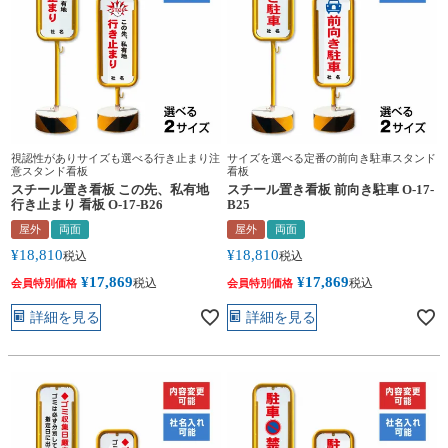
視認性がありサイズも選べる行き止まり注
サイズを選べる定番の前向き駐車スタンド
意スタンド看板
看板
スチール置き看板 この先、私有地
スチール置き看板 前向き駐車 O-17-
行き止まり 看板 O-17-B26
B25
屋外
両面
屋外
両面
¥
18,810
¥
18,810
税込
税込
¥
17,869
¥
17,869
税込
税込
会員特別価格
会員特別価格
詳細を見る
詳細を見る