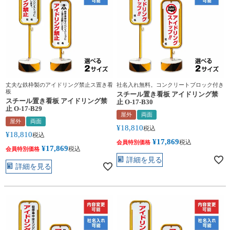
丈夫な鉄枠製のアイドリング禁止ス置き看
社名入れ無料。コンクリートブロック付き
板
スチール置き看板 アイドリング禁
スチール置き看板 アイドリング禁
止 O-17-B30
止 O-17-B29
屋外
両面
屋外
両面
¥
18,810
税込
¥
18,810
税込
¥
17,869
税込
会員特別価格
¥
17,869
税込
会員特別価格
詳細を見る
詳細を見る