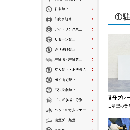
駐車禁止
①
前向き駐車
アイドリング禁止
Ｕターン禁止
通り抜け禁止
駐輪場・駐輪禁止
立入禁止・不法侵入
ポイ捨て禁止
不法投棄禁止
番号プレ
ゴミ置き場・分別
ご希望の番
ペットの散歩マナー
喫煙所・禁煙