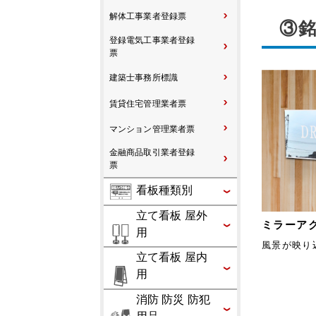
解体工事業者登録票
③
登録電気工事業者登録
票
建築士事務所標識
賃貸住宅管理業者票
マンション管理業者票
金融商品取引業者登録
票
看板種類別
立て看板 屋外
ミラーア
用
風景が映り
立て看板 屋内
用
消防 防災 防犯