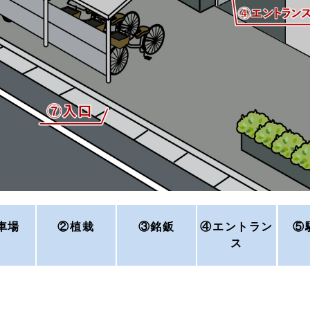
車場
②植栽
③銘鈑
④エントラン
⑤
ス