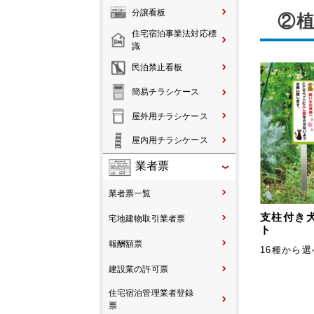
分譲看板
②
住宅宿泊事業法対応標
識
民泊禁止看板
簡易チラシケース
屋外用チラシケース
屋内用チラシケース
業者票
業者票一覧
支柱付き
宅地建物取引業者票
ト
報酬額票
16種から
建設業の許可票
住宅宿泊管理業者登録
票