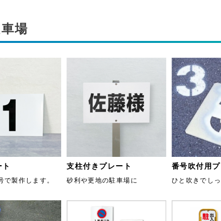
駐車場
ート
支柱付きプレート
番号吹付用プ
号で製作します。
砂利や更地の駐車場に
ひと吹きでし