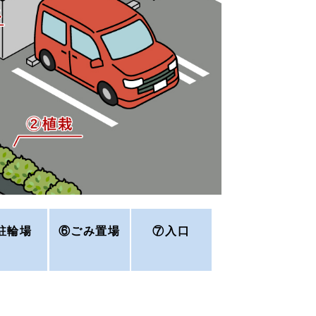
駐輪場
⑥ごみ置場
⑦入口