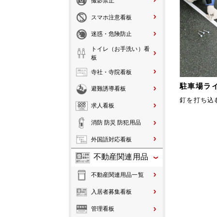
撮影禁止
スマホ注意看板
迷惑・危険防止
トイレ（お手洗い）看
板
寺社・寺院看板
駐車場ラ
避難誘導看板
釘を打ち込
求人看板
消防 防災 防犯用品
外国語対応看板
不動産関連用品
不動産関連用品一覧
入居者募集看板
管理看板