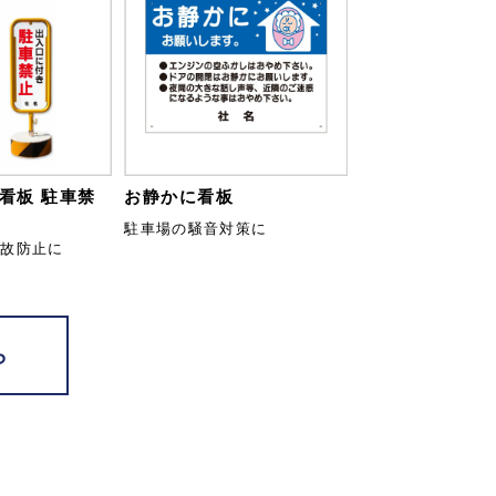
看板 駐車禁
お静かに看板
駐車場の騒音対策に
事故防止に
ら