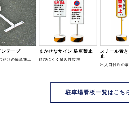
インテープ
まかせなサイン 駐車禁止
スチール置き
止
むだけの簡単施工
錆びにくく耐久性抜群
出入口付近の
駐車場看板一覧はこち