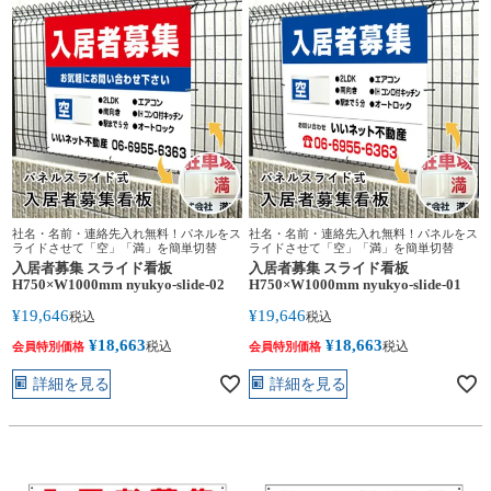
社名・名前・連絡先入れ無料！パネルをス
社名・名前・連絡先入れ無料！パネルをス
ライドさせて「空」「満」を簡単切替
ライドさせて「空」「満」を簡単切替
入居者募集 スライド看板
入居者募集 スライド看板
H750×W1000mm nyukyo-slide-02
H750×W1000mm nyukyo-slide-01
¥
19,646
¥
19,646
税込
税込
¥
18,663
¥
18,663
税込
税込
会員特別価格
会員特別価格
詳細を見る
詳細を見る