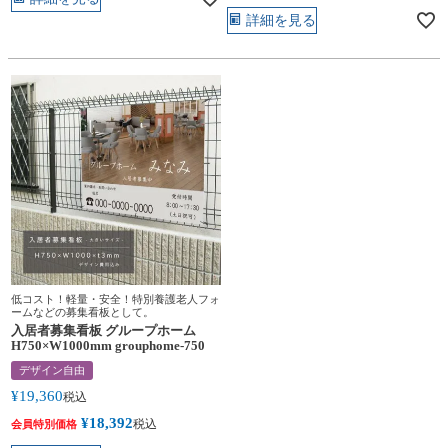
詳細を見る
低コスト！軽量・安全！特別養護老人フォ
ームなどの募集看板として。
入居者募集看板 グループホーム
H750×W1000mm grouphome-750
デザイン自由
¥
19,360
税込
¥
18,392
税込
会員特別価格