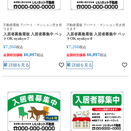
不動産看板 アパート・マンション空き有
不動産看板 アパート・マンション空き有
ります
ります
入居者募集看板 入居者募集中 ペッ
入居者募集看板 入居者募集中 ペッ
トOK nyukyo-7
トOK nyukyo-8
¥
7,260
¥
7,260
税込
税込
¥
6,897
¥
6,897
税込
税込
会員特別価格
会員特別価格
詳細を見る
詳細を見る