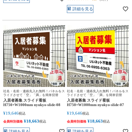
詳細を見る
社名・名前・連絡先入れ無料！パネルをス
社名・名前・連絡先入れ無料！パネルをス
ライドさせて「空」「満」を簡単切替
ライドさせて「空」「満」を簡単切替
入居者募集 スライド看板
入居者募集 スライド看板
H750×W1000mm nyukyo-slide-08
H750×W1000mm nyukyo-slide-07
¥
19,646
¥
19,646
税込
税込
¥
18,663
¥
18,663
税込
税込
会員特別価格
会員特別価格
詳細を見る
詳細を見る