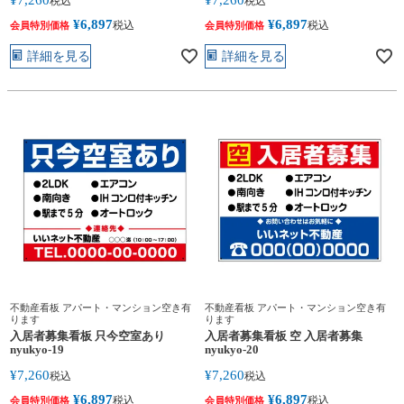
税込
税込
¥
6,897
¥
6,897
税込
税込
会員特別価格
会員特別価格
詳細を見る
詳細を見る
不動産看板 アパート・マンション空き有
不動産看板 アパート・マンション空き有
ります
ります
入居者募集看板 只今空室あり
入居者募集看板 空 入居者募集
nyukyo-19
nyukyo-20
¥
7,260
¥
7,260
税込
税込
¥
6,897
¥
6,897
税込
税込
会員特別価格
会員特別価格