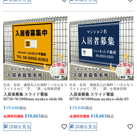
社名・名前・連絡先入れ無料！パネルをス
社名・名前・連絡先入れ無料！パネルをス
ライドさせて「空」「満」を簡単切替
ライドさせて「空」「満」を簡単切替
入居者募集 スライド看板
入居者募集 スライド看板
H750×W1000mm nyukyo-slide-06
H750×W1000mm nyukyo-slide-05
¥
19,646
¥
19,646
税込
税込
¥
18,663
¥
18,663
税込
税込
会員特別価格
会員特別価格
詳細を見る
詳細を見る