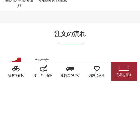
消防 防災 防犯用
外国語対応看板
品
注文の流れ
ご注文
ご要望はカート内への入力も可能です
駐車場看板
オーダー看板
送料について
お気に入り
ご購入手続き
カート内の項目に沿ってお進みください
自動配信メール
注文後すぐに届くメール（金額未変更）