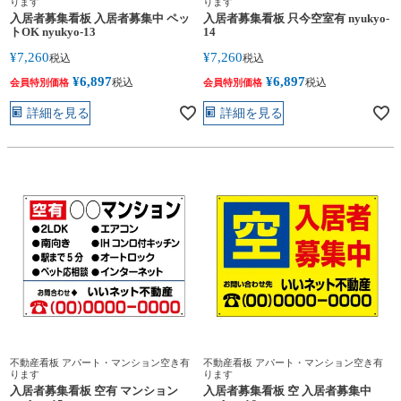
ります
ります
入居者募集看板 入居者募集中 ペッ
入居者募集看板 只今空室有 nyukyo-
トOK nyukyo-13
14
¥
7,260
¥
7,260
税込
税込
¥
6,897
¥
6,897
税込
税込
会員特別価格
会員特別価格
詳細を見る
詳細を見る
不動産看板 アパート・マンション空き有
不動産看板 アパート・マンション空き有
ります
ります
入居者募集看板 空有 マンション
入居者募集看板 空 入居者募集中