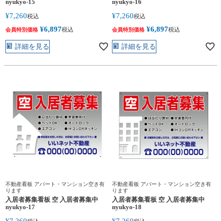
nyukyo-15
nyukyo-16
¥
7,260
¥
7,260
税込
税込
¥
6,897
¥
6,897
税込
税込
会員特別価格
会員特別価格
詳細を見る
詳細を見る
不動産看板 アパート・マンション空き有
不動産看板 アパート・マンション空き有
ります
ります
入居者募集看板 空 入居者募集中
入居者募集看板 空 入居者募集中
nyukyo-17
nyukyo-18
¥
7,260
¥
7,260