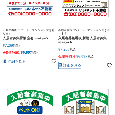
不動産看板 アパート・マンション空き有
不動産看板 アパート・マンション空き有
ります
ります
入居者募集看板 空有 nyukyo-5
入居者募集看板 新規 入居者募集
nyukyo-6
¥
7,260
税込
¥
7,260
税込
¥
6,897
税込
会員特別価格
¥
6,897
税込
会員特別価格
詳細を見る
詳細を見る