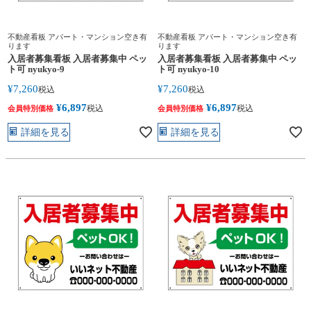
不動産看板 アパート・マンション空き有
不動産看板 アパート・マンション空き有
ります
ります
入居者募集看板 入居者募集中 ペッ
入居者募集看板 入居者募集中 ペッ
ト可 nyukyo-9
ト可 nyukyo-10
¥
7,260
¥
7,260
税込
税込
¥
6,897
¥
6,897
税込
税込
会員特別価格
会員特別価格
詳細を見る
詳細を見る