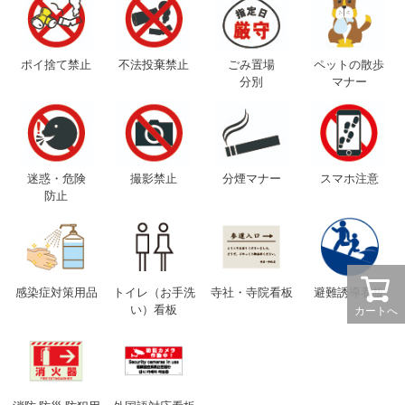
ポイ捨て禁止
不法投棄禁止
ごみ置場
ペットの散歩
分別
マナー
迷惑・危険
撮影禁止
分煙マナー
スマホ注意
防止
感染症対策用品
トイレ（お手洗
寺社・寺院看板
避難誘導看板
い）看板
カートへ