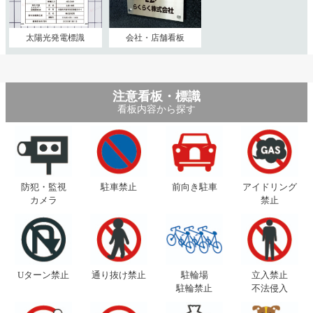
太陽光発電標識
会社・店舗看板
注意看板・標識
看板内容から探す
防犯・監視
駐車禁止
前向き駐車
アイドリング
カメラ
禁止
Uターン禁止
通り抜け禁止
駐輪場
立入禁止
駐輪禁止
不法侵入