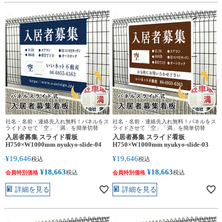
社名・名前・連絡先入れ無料！パネルをス
社名・名前・連絡先入れ無料！パネルをス
ライドさせて「空」「満」を簡単切替
ライドさせて「空」「満」を簡単切替
入居者募集 スライド看板
入居者募集 スライド看板
H750×W1000mm nyukyo-slide-04
H750×W1000mm nyukyo-slide-03
¥
19,646
¥
19,646
税込
税込
¥
18,663
¥
18,663
税込
税込
会員特別価格
会員特別価格
詳細を見る
詳細を見る