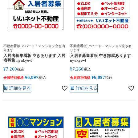
不動産看板 アパート・マンション空き有
不動産看板 アパート・マンション空き有
ります
ります
入居者募集看板 空きあります 入居
入居者募集看板 空き部屋あります
者募集 nyukyo-3
nyukyo-4
¥
7,260
¥
7,260
税込
税込
¥
6,897
¥
6,897
税込
税込
会員特別価格
会員特別価格
詳細を見る
詳細を見る