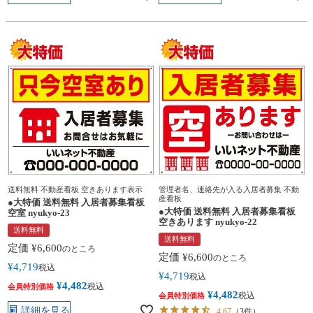
送料無料 不動産看板 空きあります表示
管理者名、連絡先が入る入居者募集 不動
産看板
●大特価 送料無料 入居者募集看板
●大特価 送料無料 入居者募集看板
空室 nyukyo-23
空きあります nyukyo-22
送料無料
送料無料
定価
¥
6,600
のところ
定価
¥
6,600
のところ
¥
4,719
税込
¥
4,719
税込
¥
4,482
税込
会員特別価格
¥
4,482
税込
会員特別価格
詳細を見る
4.67
（3件）