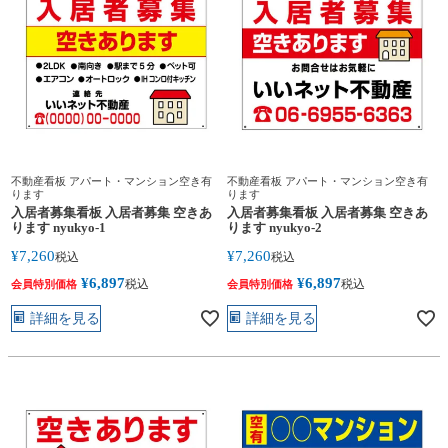
不動産看板 アパート・マンション空き有
不動産看板 アパート・マンション空き有
ります
ります
入居者募集看板 入居者募集 空きあ
入居者募集看板 入居者募集 空きあ
ります nyukyo-1
ります nyukyo-2
¥
7,260
¥
7,260
税込
税込
¥
6,897
¥
6,897
税込
税込
会員特別価格
会員特別価格
詳細を見る
詳細を見る