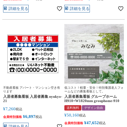
詳細を見る
詳細を見る
不動産看板 アパート・マンション空き有
低コスト！軽量・安全！特別養護老人フォ
ります
ームなどの募集看板として。
入居者募集看板 入居者募集 nyukyo-
入居者募集看板 グループホーム
21
H910×W1820mm grouphome-910
送料無料
デザイン自由
¥
7,260
税込
¥
50,160
税込
¥
6,897
税込
会員特別価格
¥
47,652
税込
会員特別価格
詳細を見る