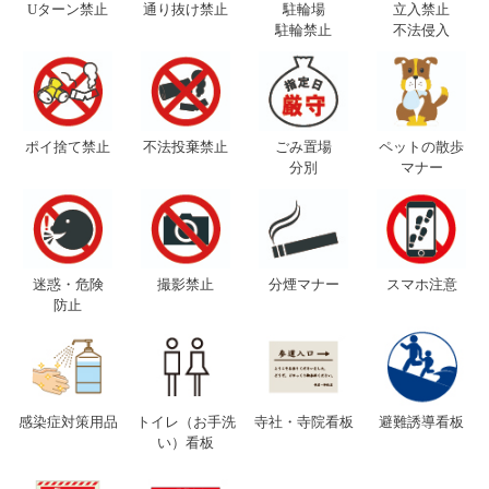
Uターン禁止
通り抜け禁止
駐輪場
立入禁止
駐輪禁止
不法侵入
ポイ捨て禁止
不法投棄禁止
ごみ置場
ペットの散歩
分別
マナー
迷惑・危険
撮影禁止
分煙マナー
スマホ注意
防止
感染症対策用品
トイレ（お手洗
寺社・寺院看板
避難誘導看板
い）看板