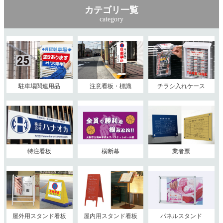
カテゴリ一覧
category
駐車場関連用品
注意看板・標識
チラシ入れケース
特注看板
横断幕
業者票
屋外用スタンド看板
屋内用スタンド看板
パネルスタンド