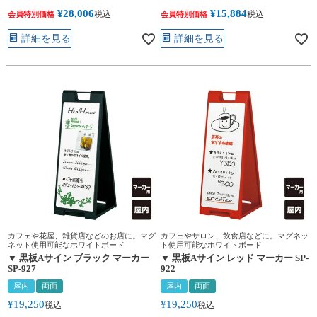
¥
28,006
¥
15,884
税込
税込
会員特別価格
会員特別価格
詳細を見る
詳細を見る
カフェや花屋、雑貨店などのお店に。マグ
カフェやサロン、飲食店などに。マグネッ
ネット使用可能なホワイトボード
ト使用可能なホワイトボード
▼ 黒板Aサイン ブラック マーカー
▼ 黒板Aサイン レッド マーカー SP-
SP-927
922
屋内
両面
屋内
両面
¥
19,250
¥
19,250
税込
税込