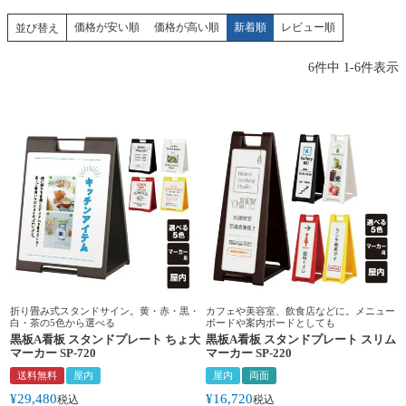
価格が安い順
価格が高い順
新着順
レビュー順
並び替え
6
件中
1
-
6
件表示
折り畳み式スタンドサイン。黄・赤・黒・
カフェや美容室、飲食店などに。メニュー
白・茶の5色から選べる
ボードや案内ボードとしても
黒板A看板 スタンドプレート ちょ大
黒板A看板 スタンドプレート スリム
マーカー SP-720
マーカー SP-220
送料無料
屋内
屋内
両面
¥
29,480
¥
16,720
税込
税込