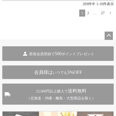
269
件中
1
-
10
件表示
1
2
…
27
ペー
ジト
500
新規会員登録で
ポイントプレゼント
ップ
へ
会員様は
5%OFF
いつでも
送料無料
22,000円以上購入で
（北海道・沖縄・離島・大型商品を除く）