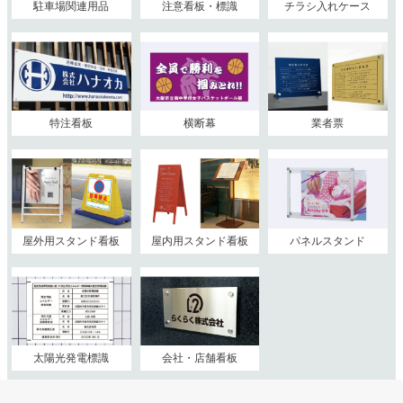
駐車場関連用品
注意看板・標識
チラシ入れケース
特注看板
横断幕
業者票
屋外用スタンド看板
屋内用スタンド看板
パネルスタンド
太陽光発電標識
会社・店舗看板