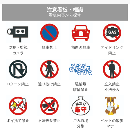
注意看板・標識
看板内容から探す
防犯・監視
駐車禁止
前向き駐車
アイドリング
カメラ
禁止
Uターン禁止
通り抜け禁止
駐輪場
立入禁止
駐輪禁止
不法侵入
ポイ捨て禁止
不法投棄禁止
ごみ置場
ペットの散歩
分別
マナー