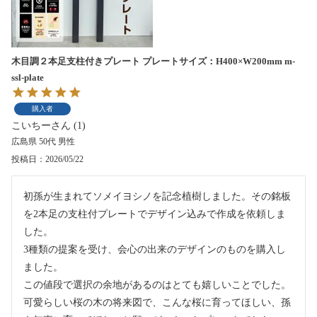
木目調２本足支柱付きプレート プレートサイズ：H400×W200mm m-
ssl-plate
購入者
こいちー
1
広島県
50代
男性
投稿日
2026/05/22
初孫が生まれてソメイヨシノを記念植樹しました。その銘板
を2本足の支柱付プレートでデザイン込みで作成を依頼しま
した。

3種類の提案を受け、会心の出来のデザインのものを購入し
ました。

この値段で選択の余地があるのはとても嬉しいことでした。

可愛らしい桜の木の将来図で、こんな桜に育ってほしい、孫