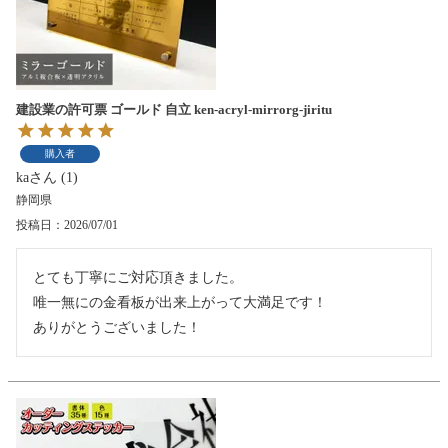
建設業の許可票 ゴールド 自立 ken-acryl-mirrorg-jiritu
購入者
ka
1
静岡県
投稿日
2026/07/01
とても丁寧にご対応頂きました。

唯一無にの金看板が出来上がって大満足です！

ありがとうございました！