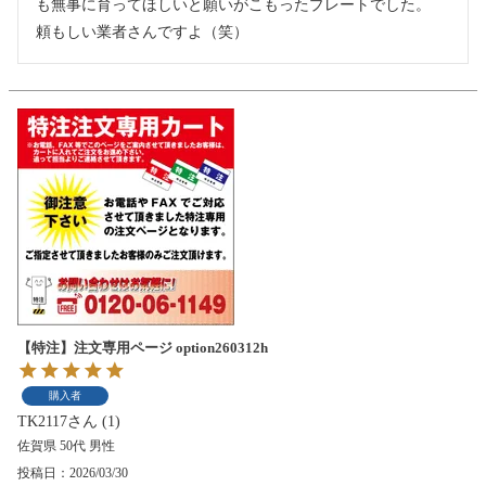
も無事に育ってほしいと願いがこもったプレートでした。

頼もしい業者さんですよ（笑）
【特注】注文専用ページ option260312h
購入者
TK2117
1
佐賀県
50代
男性
投稿日
2026/03/30