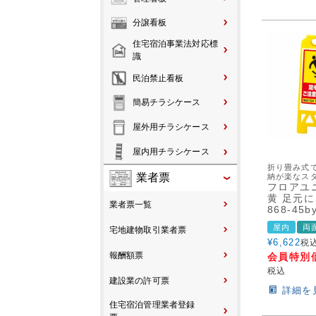
分譲看板
住宅宿泊事業法対応標
識
民泊禁止看板
簡易チラシケース
屋外用チラシケース
屋内用チラシケース
折り畳み式
業者票
納が楽なス
フロアユ
黄 足元
業者票一覧
868-45b
屋内
両
宅地建物取引業者票
¥
6,622
税
報酬額票
会員特別
税込
建設業の許可票
詳細を
住宅宿泊管理業者登録