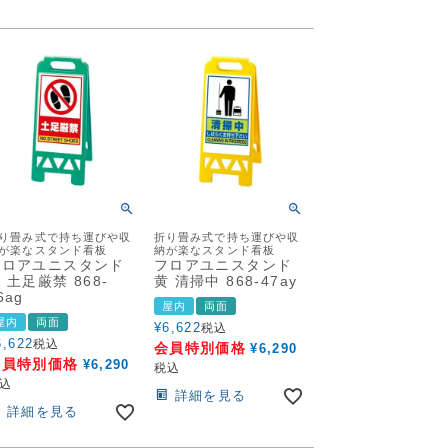
り畳み式で持ち運びや収
折り畳み式で持ち運びや収
が楽なスタンド看板
納が楽なスタンド看板
フロアユニスタンド
フロアユニスタンド
 土足厳禁 868-
黄 清掃中 868-47ay
6ag
屋内
両面
屋内
両面
¥
6,622
税込
6,622
税込
会員特別価格
¥
6,290
会員特別価格
¥
6,290
税込
込
詳細を見る
詳細を見る