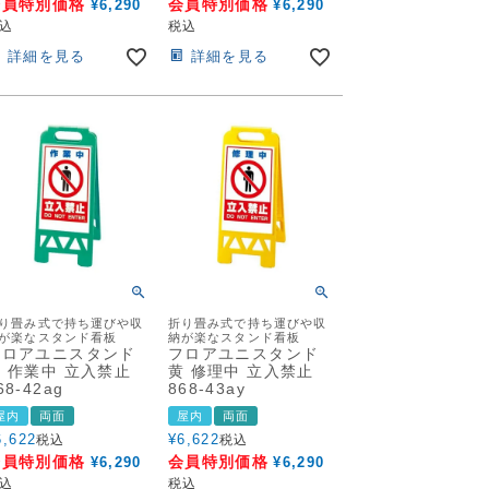
会員特別価格
会員特別価格
¥
6,290
¥
6,290
込
税込
詳細を見る
詳細を見る
り畳み式で持ち運びや収
折り畳み式で持ち運びや収
が楽なスタンド看板
納が楽なスタンド看板
フロアユニスタンド
フロアユニスタンド
 作業中 立入禁止
黄 修理中 立入禁止
68-42ag
868-43ay
屋内
両面
屋内
両面
6,622
¥
6,622
税込
税込
会員特別価格
会員特別価格
¥
6,290
¥
6,290
込
税込