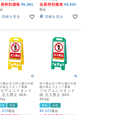
会員特別価格
会員特別価格
¥
6,061
¥
6,061
込
税込
詳細を見る
詳細を見る
り畳み式で持ち運びや収
折り畳み式で持ち運びや収
が楽なスタンド看板
納が楽なスタンド看板
フロアユニスタンド
フロアユニスタンド
 立入禁止 868-
緑 立入禁止 868-
0ay
40ag
屋内
両面
屋内
両面
6,622
¥
6,622
税込
税込