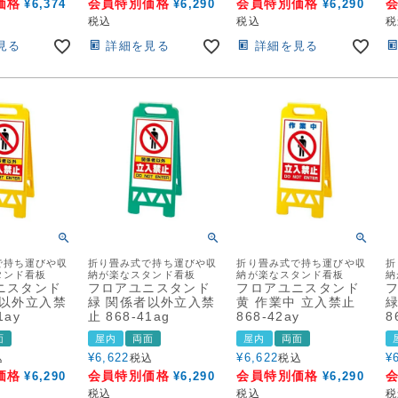
価格
会員特別価格
会員特別価格
¥
6,374
¥
6,290
¥
6,290
税込
税込
税
見る
詳細を見る
詳細を見る
で持ち運びや収
折り畳み式で持ち運びや収
折り畳み式で持ち運びや収
折
タンド看板
納が楽なスタンド看板
納が楽なスタンド看板
納
ニスタンド
フロアユニスタンド
フロアユニスタンド
者以外立入禁
緑 関係者以外立入禁
黄 作業中 立入禁止
緑
1ay
止 868-41ag
868-42ay
8
面
屋内
両面
屋内
両面
¥
6,622
¥
6,622
¥
込
税込
税込
価格
会員特別価格
会員特別価格
¥
6,290
¥
6,290
¥
6,290
税込
税込
税