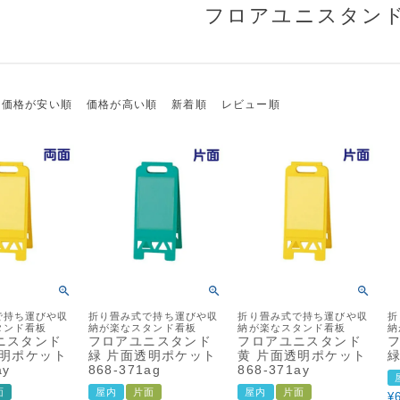
フロアユニスタン
価格が安い順
価格が高い順
新着順
レビュー順
で持ち運びや収
折り畳み式で持ち運びや収
折り畳み式で持ち運びや収
折
タンド看板
納が楽なスタンド看板
納が楽なスタンド看板
納
ニスタンド
フロアユニスタンド
フロアユニスタンド
透明ポケット
緑 片面透明ポケット
黄 片面透明ポケット
緑
ay
868-371ag
868-371ay
面
屋内
片面
屋内
片面
¥