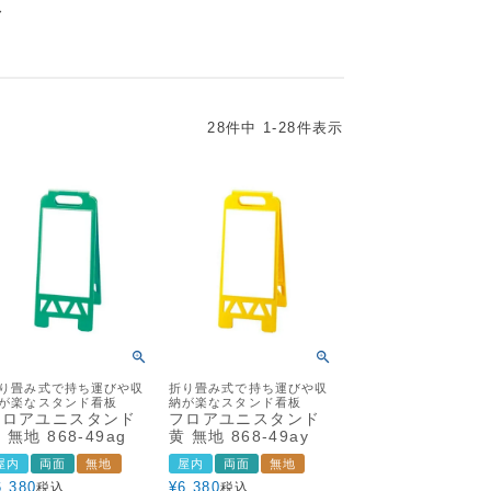
ド
28
件中
1
-
28
件表示
り畳み式で持ち運びや収
折り畳み式で持ち運びや収
が楽なスタンド看板
納が楽なスタンド看板
フロアユニスタンド
フロアユニスタンド
 無地 868-49ag
黄 無地 868-49ay
屋内
両面
無地
屋内
両面
無地
6,380
¥
6,380
税込
税込