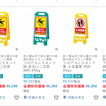
で持ち運びや収
折り畳み式で持ち運びや収
折り畳み式で持ち運びや収
折
タンド看板
納が楽なスタンド看板
納が楽なスタンド看板
納
ニスタンド
フロアユニスタンド
フロアユニスタンド
にご注意
緑 足元にご注意
黄 土足厳禁 868-
緑
y
868-45bg
46ay
4
面
屋内
両面
屋内
両面
¥
6,622
¥
6,622
¥
込
税込
税込
価格
会員特別価格
会員特別価格
¥
6,290
¥
6,290
¥
6,290
税込
税込
税
見る
詳細を見る
詳細を見る