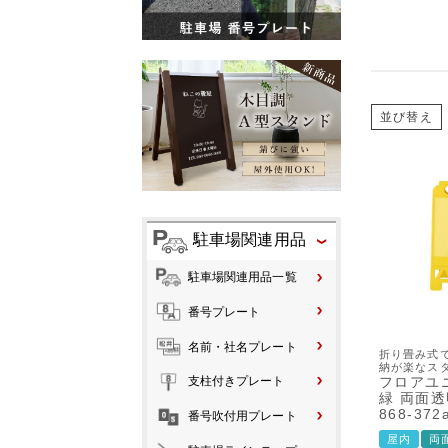
並び替え
駐車場関連用品
駐車場関連用品一覧
番号プレート
名前・社名プレート
折り畳み式
納が楽なス
フロアユ
支柱付きプレート
緑 両面
868-372
番号吹付用プレート
屋内
両