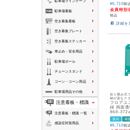
駐車場ラインテープ
¥
6,710
税
会員特別
駐車場看板
税込
空き募集看板
詳細を
空き募集プレート
空き募集ステッカー
車止め・安全用品
駐車場ポール
チェーンスタンド
コーン・コーン用品
駐車場用品その他
折り畳み式
納が楽なス
注意看板・標識
フロアユ
緑 両面
868-372
注意看板・標識 一覧
屋内
両
感染症対策用品
¥
6,710
税