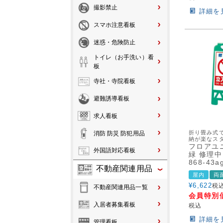
撮影禁止
詳細を
スマホ注意看板
迷惑・危険防止
トイレ（お手洗い）看
板
寺社・寺院看板
避難誘導看板
求人看板
折り畳み式
消防 防災 防犯用品
納が楽なス
フロアユ
外国語対応看板
緑 修理中
868-43a
不動産関連用品
屋内
両
¥
6,622
税
不動産関連用品一覧
会員特別
入居者募集看板
税込
詳細を
管理看板