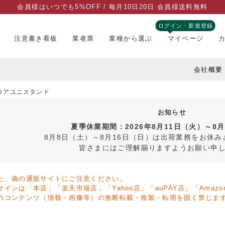
会員様はいつでも5%OFF / 毎月10日20日 会員様送料無料
ログイン・新規登録
注意書き看板
業者票
業種から選ぶ
マイページ
会社概要
ロアユニスタンド
お知らせ
夏季休業期間：2026年8月11日（火）～8
8月8日（土）～8月16日（日）は出荷業務をお休
皆さまにはご理解賜りますようお願い申
た、偽の通販サイトにご注意ください。
サインは「本店」「楽天市場店」「Yahoo店」「auPAY店」「Ama
のコンテンツ（情報・画像等）の無断転載・複製・転用を固く禁じま