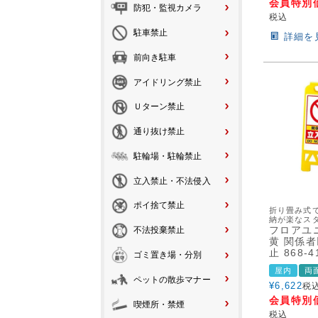
会員特別
防犯・監視カメラ
税込
駐車禁止
詳細を
前向き駐車
アイドリング禁止
Ｕターン禁止
通り抜け禁止
駐輪場・駐輪禁止
立入禁止・不法侵入
ポイ捨て禁止
折り畳み式
納が楽なス
フロアユ
不法投棄禁止
黄 関係
止 868-4
ゴミ置き場・分別
屋内
両
ペットの散歩マナー
¥
6,622
税
会員特別
喫煙所・禁煙
税込