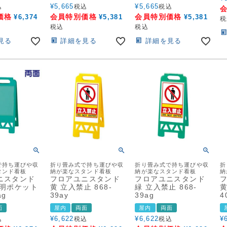
¥
5,665
¥
5,665
込
税込
税込
価格
会員特別価格
会員特別価格
¥
6,374
¥
5,381
¥
5,381
税
税込
税込
見る
詳細を見る
詳細を見る
で持ち運びや収
折り畳み式で持ち運びや収
折り畳み式で持ち運びや収
折
タンド看板
納が楽なスタンド看板
納が楽なスタンド看板
納
ニスタンド
フロアユニスタンド
フロアユニスタンド
透明ポケット
黄 立入禁止 868-
緑 立入禁止 868-
黄
ag
39ay
39ag
4
面
屋内
両面
屋内
両面
¥
6,622
¥
6,622
¥
込
税込
税込