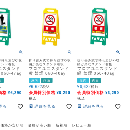
で持ち運びや収
折り畳み式で持ち運びや収
折り畳み式で持ち運びや収
タンド看板
納が楽なスタンド看板
納が楽なスタンド看板
ニスタンド
フロアユニスタンド
フロアユニスタンド
868-47ag
黄 禁煙 868-48ay
緑 禁煙 868-48ag
面
屋内
両面
屋内
両面
¥
6,622
¥
6,622
込
税込
税込
価格
会員特別価格
会員特別価格
¥
6,290
¥
6,290
¥
6,290
税込
税込
見る
詳細を見る
詳細を見る
価格が安い順
価格が高い順
新着順
レビュー順