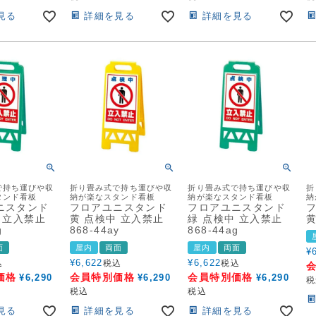
見る
詳細を見る
詳細を見る
で持ち運びや収
折り畳み式で持ち運びや収
折り畳み式で持ち運びや収
折
タンド看板
納が楽なスタンド看板
納が楽なスタンド看板
納
ニスタンド
フロアユニスタンド
フロアユニスタンド
 立入禁止
黄 点検中 立入禁止
緑 点検中 立入禁止
黄
g
868-44ay
868-44ag
面
屋内
両面
屋内
両面
¥
¥
6,622
¥
6,622
込
税込
税込
価格
会員特別価格
会員特別価格
¥
6,290
¥
6,290
¥
6,290
税
税込
税込
見る
詳細を見る
詳細を見る