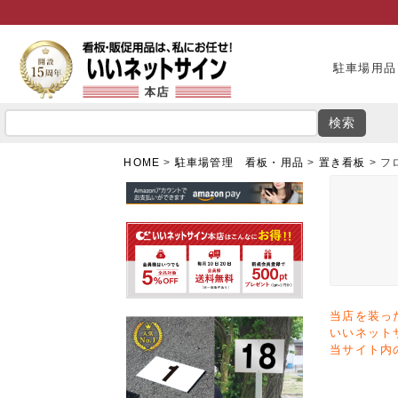
駐車場用品
検索
HOME
駐車場管理 看板・用品
置き看板
フ
当店を装っ
いいネット
当サイト内