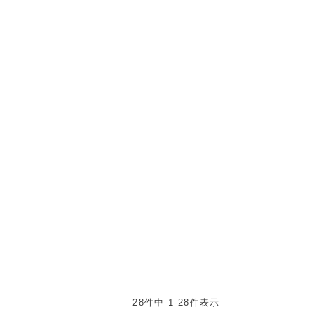
28
件中
1
-
28
件表示