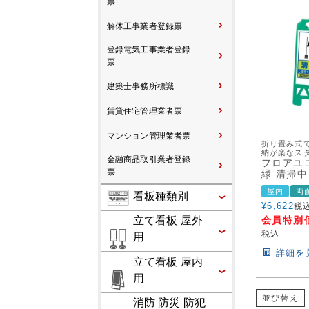
票
解体工事業者登録票
登録電気工事業者登録
票
建築士事務所標識
賃貸住宅管理業者票
マンション管理業者票
折り畳み式
納が楽なス
金融商品取引業者登録
フロアユ
票
緑 清掃中 
屋内
両
看板種類別
¥
6,622
税
会員特別
立て看板 屋外
税込
用
詳細を
立て看板 屋内
用
並び替え
消防 防災 防犯