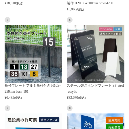
¥
18,810
製作 H200×W300mm order-t200
(税込)
¥
3,960
(税込)
5
6
番号プレート アルミ角柱付き H165×
スチール製スタンドプレート SP-steel
250mm bscn-101
-acrylic
¥
6,435
¥
32,670
(税込)
(税込)
7
8