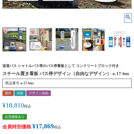
送迎バス シャトルバス等のバス停看板として コンクリートブロック付き
スチール置き看板 バス停デザイン（自由なデザイン） o-17-bus
商品番号
o-17-bus
屋外
両面
デザイン自由
¥
18,810
税込
会員価格あり
¥
17,869
会員特別価格
税込