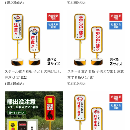
¥
19,000
¥
13,860
(税込)
(税込)
スチール置き看板 子どもの飛び出し
スチール置き看板 子供とび出し注意
注意 O-17-B22
立て看板O-17-B7
¥
18,810
¥
18,810
(税込)
(税込)