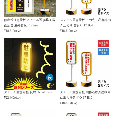
熊出没注意看板 スチール置き看板 両
スチール置き看板 この先、私有地 行
面広告 屋外看板o-17-bear
き止まり 看板 O-17-B26
¥
18,810
¥
18,810
(税込)
(税込)
スチール置き看板 反射 O-17-HS-B
スチール置き看板 関係者以外建物内
¥
22,440
に出入り禁ず O-17-B10
(税込)
¥
18,810
(税込)