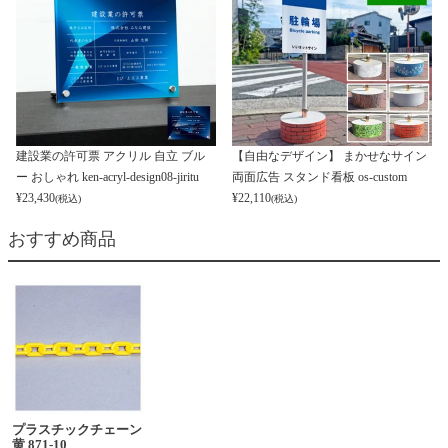
建設業の許可票 アクリル 自立 ブル
【自由なデザイン】 まかせなサイン
ー おしゃれ ken-acryl-design08-jiritu
両面広告 スタンド看板 os-custom
¥
23,430
¥
22,110
(税込)
(税込)
おすすめ商品
プラスチックチェーン
黄 871-10