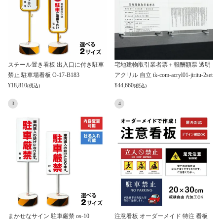
スチール置き看板 出入口に付き駐車
宅地建物取引業者票＋報酬額票 透明
禁止 駐車場看板 O-17-B183
アクリル 自立 tk-com-acryl01-jiritu-2set
¥
18,810
¥
44,660
(税込)
(税込)
3
4
まかせなサイン 駐車厳禁 os-10
注意看板 オーダーメイド 特注 看板