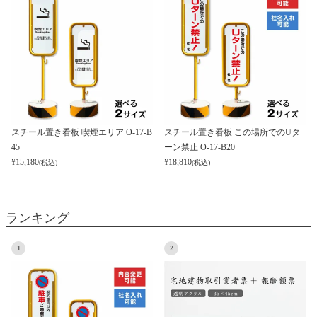
スチール置き看板 喫煙エリア O-17-B
スチール置き看板 この場所でのUタ
45
ーン禁止 O-17-B20
¥
15,180
¥
18,810
(税込)
(税込)
ランキング
1
2