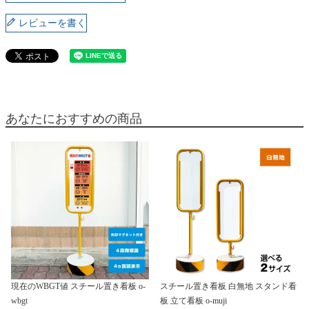
レビューを書く
あなたにおすすめの商品
現在のWBGT値 スチール置き看板 o-
スチール置き看板 白無地 スタンド看
wbgt
板 立て看板 o-muji