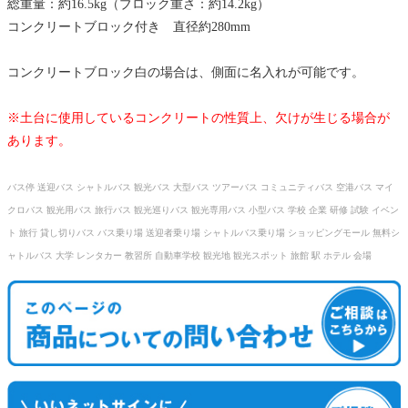
総重量：約16.5kg（ブロック重さ：約14.2kg）
コンクリートブロック付き 直径約280mm
コンクリートブロック白の場合は、側面に名入れが可能です。
※土台に使用しているコンクリートの性質上、欠けが生じる場合が
あります。
バス停 送迎バス シャトルバス 観光バス 大型バス ツアーバス コミュニティバス 空港バス マイ
クロバス 観光用バス 旅行バス 観光巡りバス 観光専用バス 小型バス 学校 企業 研修 試験 イベン
ト 旅行 貸し切りバス バス乗り場 送迎者乗り場 シャトルバス乗り場 ショッピングモール 無料シ
ャトルバス 大学 レンタカー 教習所 自動車学校 観光地 観光スポット 旅館 駅 ホテル 会場