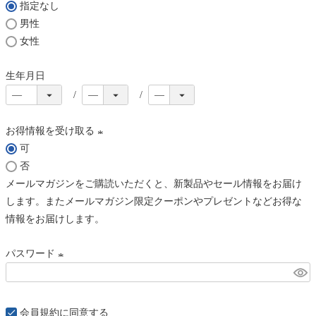
指定なし
)
男性
女性
生年月日
お得情報を受け取る
可
(
否
必
メールマガジンをご購読いただくと、新製品やセール情報をお届け
須
します。またメールマガジン限定クーポンやプレゼントなどお得な
)
情報をお届けします。
パスワード
(
必
須
会員規約
に同意する