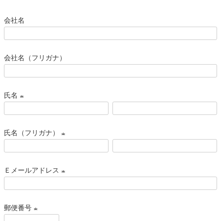
会社名
会社名（フリガナ）
氏名
(
必
氏名（フリガナ）
須
)
(
必
Ｅメールアドレス
須
)
(
必
郵便番号
須