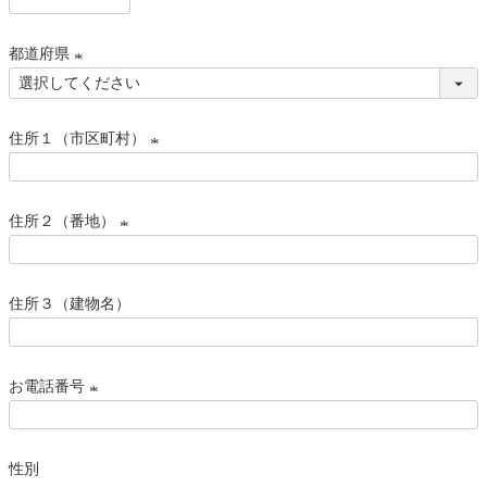
)
(
必
都道府県
須
)
(
必
住所１（市区町村）
須
)
(
必
住所２（番地）
須
)
(
必
住所３（建物名）
須
)
お電話番号
(
必
性別
須