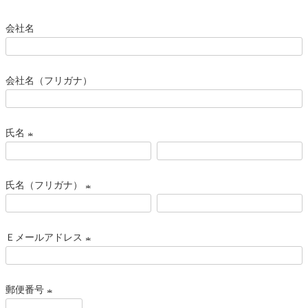
会社名
会社名（フリガナ）
氏名
(
必
氏名（フリガナ）
須
)
(
必
Ｅメールアドレス
須
)
(
必
郵便番号
須