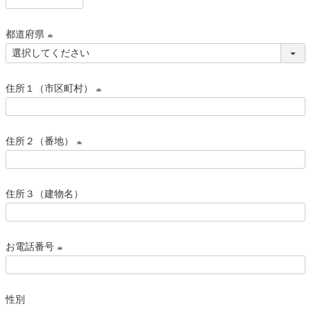
)
(
必
都道府県
須
)
(
必
住所１（市区町村）
須
)
(
必
住所２（番地）
須
)
(
必
住所３（建物名）
須
)
お電話番号
(
必
性別
須