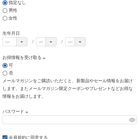
指定なし
)
男性
女性
生年月日
お得情報を受け取る
可
(
否
必
メールマガジンをご購読いただくと、新製品やセール情報をお届け
須
します。またメールマガジン限定クーポンやプレゼントなどお得な
)
情報をお届けします。
パスワード
(
必
須
会員規約
に同意する