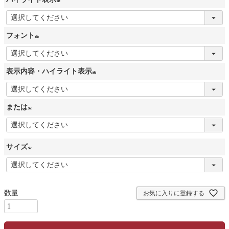
須
(
)
必
フォント
須
(
)
必
表示内容・ハイライト表示
須
(
)
必
または
須
(
)
必
サイズ
須
)
(
必
須
お気に入りに登録する
)