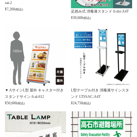
sai-2
¥
7,260
(税込)
足踏み式 消毒液スタンド fi-dsi-A4T
¥
39,600
(税込)
▼ AサインL型 屋外 キャスター付き
L型テーブル付き 消毒液サインスタ
スタンドサイン fi-al-612
ンド LTSSAC-A4T
¥
50,600
¥
24,750
(税込)
(税込)