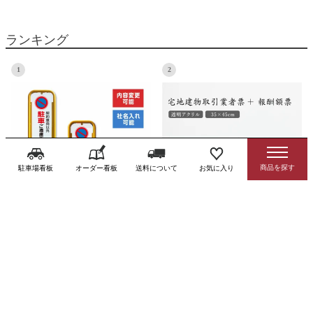
ランキング
1
2
駐車場看板
オーダー看板
送料について
お気に入り
スチール置き看板 出入口に付き駐車
宅地建物取引業者票＋報酬額票 透明
禁止 駐車場看板 O-17-B183
アクリル 自立 tk-com-acryl01-jiritu-2set
¥
18,810
¥
44,660
(税込)
(税込)
3
4