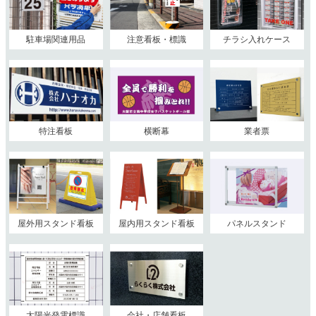
駐車場関連用品
注意看板・標識
チラシ入れケース
特注看板
横断幕
業者票
屋外用スタンド看板
屋内用スタンド看板
パネルスタンド
太陽光発電標識
会社・店舗看板