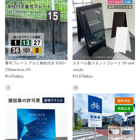
番号プレート アルミ角柱付き H165×
スチール製スタンドプレート SP-steel
250mm bscn-101
-acrylic
¥
6,435
¥
32,670
(税込)
(税込)
7
8