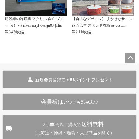
建設業の許可票 アクリル 自立 ブル
【自由なデザイン】 まかせなサイン
ー おしゃれ ken-acryl-design08-jiritu
両面広告 スタンド看板 os-custom
¥
23,430
¥
22,110
(税込)
(税込)
ペー
ジト
500
新規会員登録で
ポイントプレゼント
ップ
へ
会員様は
5%OFF
いつでも
送料無料
22,000円以上購入で
（北海道・沖縄・離島・大型商品を除く）