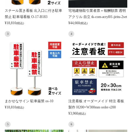
スチール置き看板 出入口に付き駐車
宅地建物取引業者票＋報酬額票 透明
禁止 駐車場看板 O-17-B183
アクリル 自立 tk-com-acryl01-jiritu-2set
¥
18,810
¥
44,660
(税込)
(税込)
3
4
まかせなサイン 駐車厳禁 os-10
注意看板 オーダーメイド 特注 看板
¥
18,810
製作 H200×W300mm order-t200
(税込)
¥
3,960
(税込)
5
6