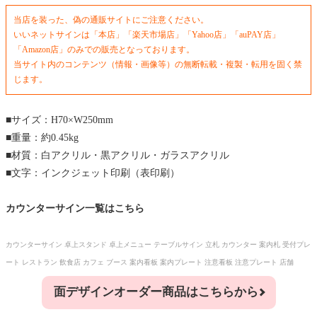
当店を装った、偽の通販サイトにご注意ください。
いいネットサインは「本店」「楽天市場店」「Yahoo店」「auPAY店」
「Amazon店」のみでの販売となっております。
当サイト内のコンテンツ（情報・画像等）の無断転載・複製・転用を固く禁
じます。
■サイズ：H70×W250mm
■重量：約0.45kg
■材質：白アクリル・黒アクリル・ガラスアクリル
■文字：インクジェット印刷（表印刷）
カウンターサイン一覧はこちら
カウンターサイン 卓上スタンド 卓上メニュー テーブルサイン 立札 カウンター 案内札 受付プレ
ート レストラン 飲食店 カフェ ブース 案内看板 案内プレート 注意看板 注意プレート 店舗
面デザインオーダー商品はこちらから