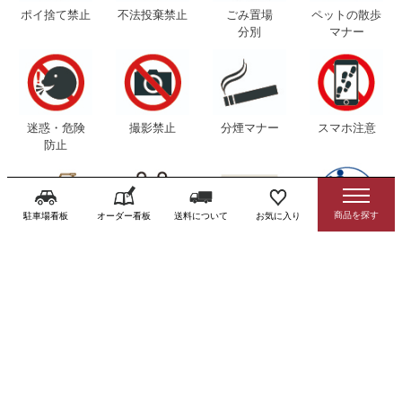
ポイ捨て禁止
不法投棄禁止
ごみ置場
ペットの散歩
分別
マナー
迷惑・危険
撮影禁止
分煙マナー
スマホ注意
防止
駐車場看板
オーダー看板
送料について
お気に入り
感染症対策用品
トイレ（お手洗
寺社・寺院看板
避難誘導看板
い）看板
消防 防災 防犯用
外国語対応看板
品