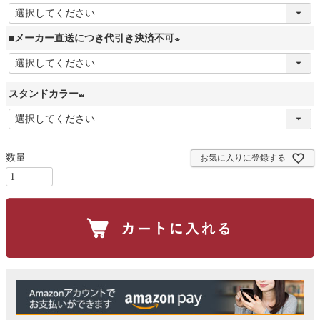
(
必
■メーカー直送につき代引き決済不可
須
(
)
必
スタンドカラー
須
)
(
必
須
お気に入りに登録する
)