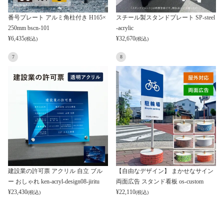
番号プレート アルミ角柱付き H165×
スチール製スタンドプレート SP-steel
250mm bscn-101
-acrylic
¥
6,435
¥
32,670
(税込)
(税込)
7
8
建設業の許可票 アクリル 自立 ブル
【自由なデザイン】 まかせなサイン
ー おしゃれ ken-acryl-design08-jiritu
両面広告 スタンド看板 os-custom
¥
23,430
¥
22,110
(税込)
(税込)