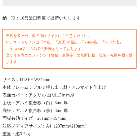
納 期：10営業日程度で出荷いたします
当店を装った、偽の通販サイトにご注意ください。
いいネットサインは「本店」「楽天市場店」「Yahoo店」「auPAY店」
「Amazon店」のみでの販売となっております。
当サイト内のコンテンツ（情報・画像等）の無断転載・複製・転用を固く禁
じます。
サイズ：H1210×W246mm
本体フレーム：アルミ押し出し材 / アルマイト仕上げ
表面カバー：アクリル 透明1.5ｍｍ厚
面板：アルミ複合板（白）3mm厚
底板：アルミ複合板（黒）3mm厚
面板有効サイズ：281mm×194mm
対応メディアサイズ：A4（297mm×210mm）
重量：縦3.2kg