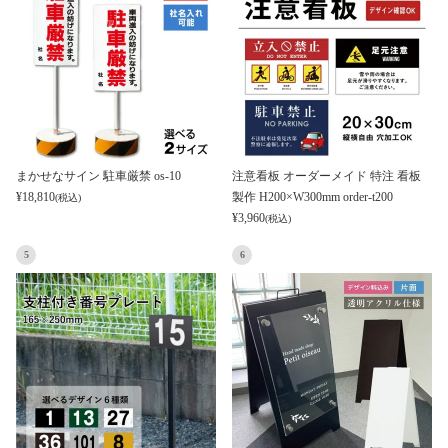
まかせなサイン 駐車厳禁 os-10
注意看板 オーダーメイド 特注 看板
¥
18,810
製作 H200×W300mm order-t200
(税込)
¥
3,960
(税込)
5
6