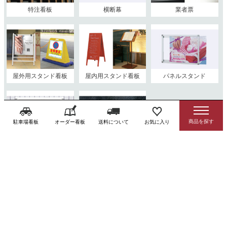
特注看板
横断幕
業者票
屋外用スタンド看板
屋内用スタンド看板
パネルスタンド
駐車場看板
オーダー看板
送料について
お気に入り
太陽光発電標識
会社・店舗看板
注意看板・標識
看板内容から探す