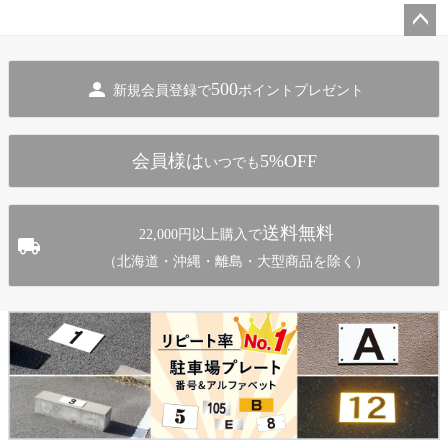
ペー
ジト
500
新規会員登録で
ポイントプレゼント
ップ
へ
会員様は
5%OFF
いつでも
送料無料
22,000円以上購入で
（北海道・沖縄・離島・大型商品を除く）