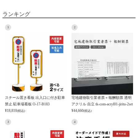
ランキング
1
2
スチール置き看板 出入口に付き駐車
宅地建物取引業者票＋報酬額票 透明
禁止 駐車場看板 O-17-B183
アクリル 自立 tk-com-acryl01-jiritu-2set
¥
18,810
¥
44,660
(税込)
(税込)
3
4