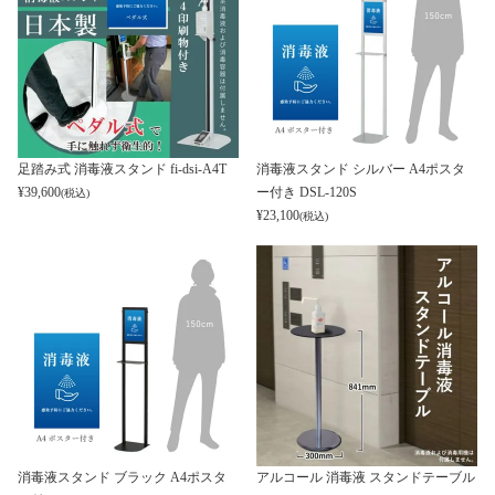
足踏み式 消毒液スタンド fi-dsi-A4T
消毒液スタンド シルバー A4ポスタ
¥
39,600
ー付き DSL-120S
(税込)
¥
23,100
(税込)
消毒液スタンド ブラック A4ポスタ
アルコール 消毒液 スタンドテーブル