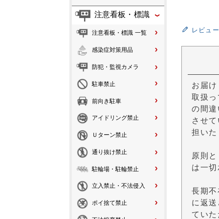
注意看板・標識
レビュ
注意看板・標識 一覧
感染症対策用品
防犯・監視カメラ
駐車禁止
お届け
取扱っ
前向き駐車
の間違
アイドリング禁止
させて
担いた
Ｕターン禁止
通り抜け禁止
原則と
は一切
駐輪場・駐輪禁止
立入禁止・不法侵入
長期不
に返送
ポイ捨て禁止
ていた