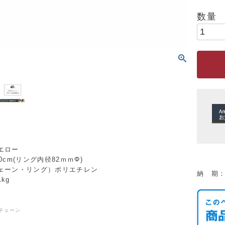
エロー
0cm(リング内径82ｍｍΦ)
ェーン・リング）ポリエチレン
納 期
kg
 チェーン