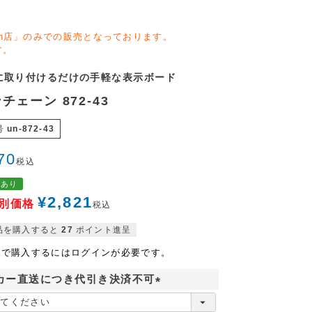
zon店」のみでの販売となっております。
す。
に取り付けるだけの手軽な表示ボード
チェーン 872-43
号
un-872-43
70
税込
格あり
¥
2,821
別価格
税込
品を購入すると
27
ポイント進呈
格で購入するにはログインが必要です。
カー直送につき代引き決済不可
(