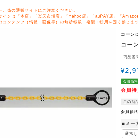
た、偽の通販サイトにご注意ください。
サインは「本店」「楽天市場店」「Yahoo店」「auPAY店」「Ama
のコンテンツ（情報・画像等）の無断転載・複製・転用を固く禁じま
コーン
コーン
商品番
¥
2,9
会員価
会員特
この商
会員価
■メー