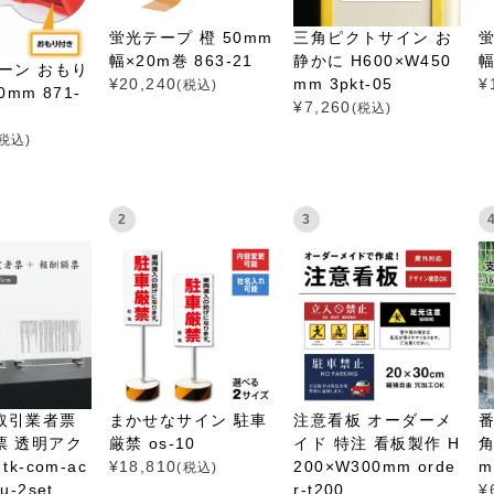
蛍光テープ 橙 50mm
三角ピクトサイン お
蛍
幅×20m巻 863-21
静かに H600×W450
幅
ーン おもり
¥
20,240
mm 3pkt-05
¥
(税込)
0mm 871-
¥
7,260
(税込)
(税込)
2
3
取引業者票
まかせなサイン 駐車
注意看板 オーダーメ
票 透明アク
厳禁 os-10
イド 特注 看板製作 H
角
tk-com-ac
¥
18,810
200×W300mm orde
m
(税込)
itu-2set
r-t200
¥