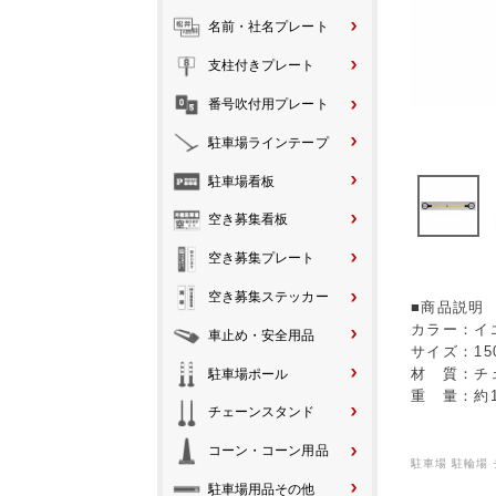
名前・社名プレート
支柱付きプレート
番号吹付用プレート
駐車場ラインテープ
駐車場看板
空き募集看板
空き募集プレート
空き募集ステッカー
■商品説明
カラー：イ
車止め・安全用品
サイズ：15
材 質：チ
駐車場ポール
重 量：約1
チェーンスタンド
コーン・コーン用品
駐車場 駐輪場
駐車場用品その他