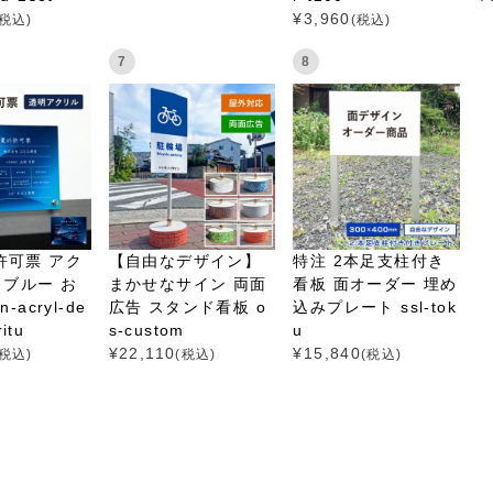
¥
3,960
(税込)
(税込)
7
8
許可票 アク
【自由なデザイン】
特注 2本足支柱付き
 ブルー お
まかせなサイン 両面
看板 面オーダー 埋め
-acryl-de
広告 スタンド看板 o
込みプレート ssl-tok
ritu
s-custom
u
¥
22,110
¥
15,840
(税込)
(税込)
(税込)