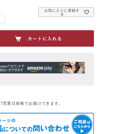
必
須
お気に入りに登録す
)
る
：7営業日前後でお届けできます。