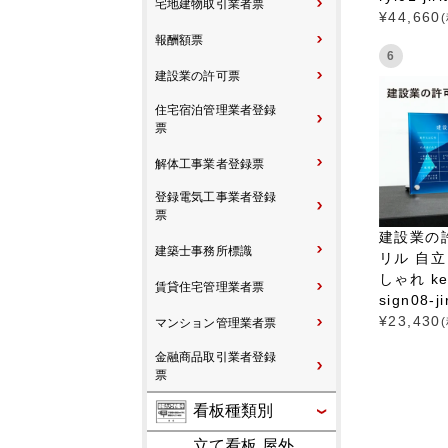
宅地建物取引業者票
¥
44,660
報酬額票
6
建設業の許可票
住宅宿泊管理業者登録
票
解体工事業者登録票
登録電気工事業者登録
票
建設業の
建築士事務所標識
リル 自立
しゃれ ken
賃貸住宅管理業者票
sign08-ji
¥
23,430
マンション管理業者票
金融商品取引業者登録
票
看板種類別
立て看板 屋外