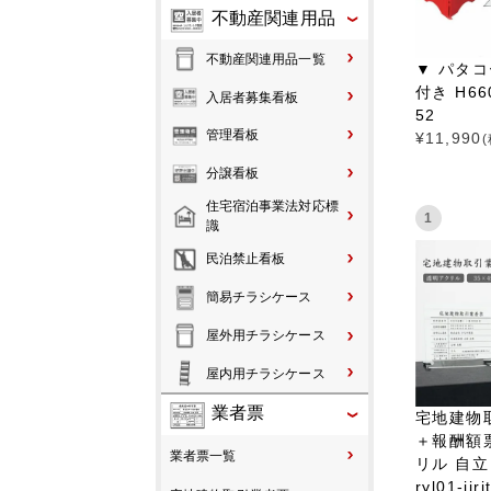
不動産関連用品
不動産関連用品一覧
▼ パタコ
付き H66
入居者募集看板
52
管理看板
¥
11,990
分譲看板
住宅宿泊事業法対応標
1
識
民泊禁止看板
簡易チラシケース
屋外用チラシケース
屋内用チラシケース
業者票
宅地建物
＋報酬額
業者票一覧
リル 自立 
ryl01-jir