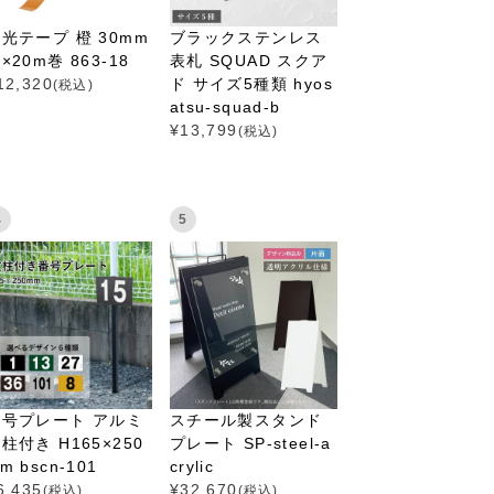
光テープ 橙 30mm
ブラックステンレス
×20m巻 863-18
表札 SQUAD スクア
12,320
ド サイズ5種類 hyos
(税込)
atsu-squad-b
¥
13,799
(税込)
4
5
番号プレート アルミ
スチール製スタンド
柱付き H165×250
プレート SP-steel-a
m bscn-101
crylic
6,435
¥
32,670
(税込)
(税込)