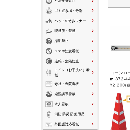
不法投棄禁止
ゴミ置き場・分別
ペットの散歩マナー
喫煙所・禁煙
撮影禁止
スマホ注意看板
迷惑・危険防止
トイレ（お手洗い）看
コーンロー
板
m 872-4
寺社・寺院看板
¥
2,200
(
避難誘導看板
求人看板
消防 防災 防犯用品
外国語対応看板