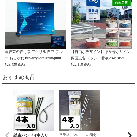
建設業の許可票 アクリル 自立 ブル
【自由なデザイン】 まかせなサイン
ー おしゃれ ken-acryl-design08-jiritu
両面広告 スタンド看板 os-custom
¥
23,430
¥
22,110
(税込)
(税込)
おすすめ商品
結束バンド 4本入り
平看板、プレートの固定に