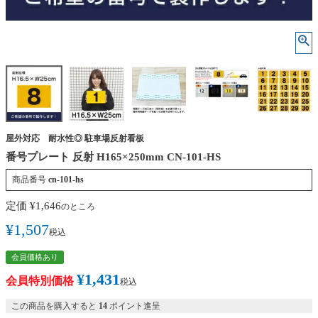
屋外対応 耐水性◎ 駐車場反射看板
番号プレート 反射 H165×250mm CN-101-HS
商品番号
cn-101-hs
定価
¥
1,646
のところ
¥
1,507
税込
会員価格あり
¥
1,431
会員特別価格
税込
この商品を購入すると
14
ポイント進呈