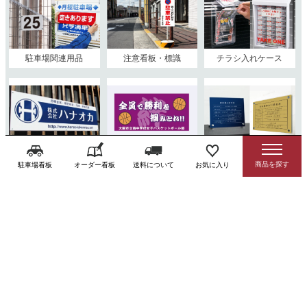
駐車場関連用品
注意看板・標識
チラシ入れケース
特注看板
横断幕
業者票
駐車場看板
オーダー看板
送料について
お気に入り
屋外用スタンド看板
屋内用スタンド看板
パネルスタンド