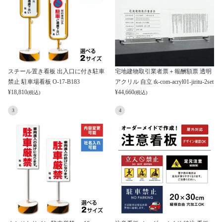
スチール置き看板 出入口に付き駐車
宅地建物取引業者票＋報酬額票 透明
禁止 駐車場看板 O-17-B183
アクリル 自立 tk-com-acryl01-jiritu-2set
¥
18,810
¥
44,660
(税込)
(税込)
3
4