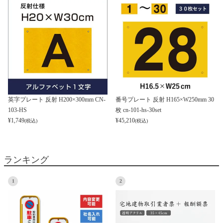
英字プレート 反射 H200×300mm CN-
番号プレート 反射 H165×W250mm 30
103-HS
枚 cn-101-hs-30set
¥
1,749
¥
45,210
(税込)
(税込)
ランキング
1
2