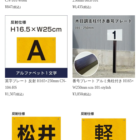
CN-101-wood
250mm bscn-101
¥
847
¥
6,435
(税込)
(税込)
英字プレート 反射 H165×250mm CN-
番号プレート アルミ角柱付き H165×
104-HS
W250mm scn-101-stylish
¥
1,507
¥
3,850
(税込)
(税込)