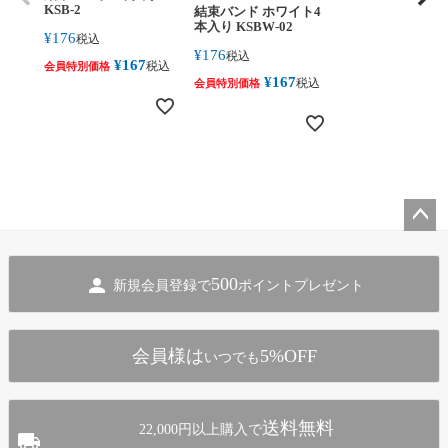
KSB-2
結束バンド ホワイト4
本入り KSBW-02
¥
176
税込
¥
176
税込
¥
167
税込
会員特別価格
¥
167
税込
会員特別価格
ペー
ジト
500
新規会員登録で
ポイントプレゼント
ップ
へ
会員様は
5%OFF
いつでも
送料無料
22,000円以上購入で