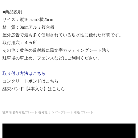
■商品説明
サイズ：縦16.5cm×横25cm
材 質：3mmアルミ複合板
屋外広告で最も多く使用されている耐水性に優れた材質です。
取付用穴：４ヵ所
その他：黄色の反射板に黒文字カッティングシート貼り
駐車場の車止め、フェンスなどにご利用ください。
取り付け方法はこちら
コンクリートボンドはこちら
結束バンド【4本入り】はこちら
駐車場 番号看板プレート 番号札 ナンバープレート 看板 プレート