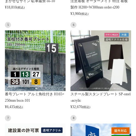
まかせなサイン 駐車厳禁 os-10
注意看板 オーダーメイド 特注 看板
¥
18,810
製作 H200×W300mm order-t200
(税込)
¥
3,960
(税込)
5
6
番号プレート アルミ角柱付き H165×
スチール製スタンドプレート SP-steel
250mm bscn-101
-acrylic
¥
6,435
¥
32,670
(税込)
(税込)
7
8