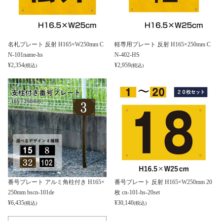
名札プレート 反射 H165×W250mm C
軽専用プレート 反射 H165×250mm C
N-101name-hs
N-402-HS
¥
2,354
¥
2,959
(税込)
(税込)
番号プレート アルミ角柱付き H165×
番号プレート 反射 H165×W250mm 20
250mm bscn-101de
枚 cn-101-hs-20set
¥
6,435
¥
30,140
(税込)
(税込)