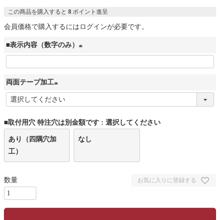
この商品を購入すると
8
ポイント進呈
会員価格で購入するにはログインが必要です。
■表示内容（数字のみ）
(
必
両面テープ加工
須
)
(
必
■取付用穴 特注穴は別金額です
選択してください
須
)
あり（四隅穴加
なし
工）
お気に入りに登録する