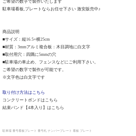
ご希望の数字で製作いたします
駐車場看板,プレートならお任せ下さい 激安販売中♪
商品説明
■サイズ：縦16.5×横25cm
■材質：3mmアルミ複合板：木目調地に白文字
■取付用穴：四隅に5mmの穴
■駐車場の車止め、フェンスなどにご利用下さい。
ご希望の数字で製作が可能です。
※文字色は白文字です
取り付け方法はこちら
コンクリートボンドはこちら
結束バンド【4本入り】はこちら
駐車場 番号看板プレート 番号札 ナンバープレート 看板 プレート