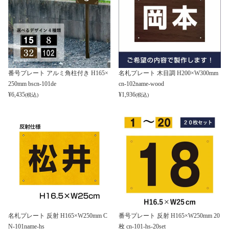
番号プレート アルミ角柱付き H165×
名札プレート 木目調 H200×W300mm
250mm bscn-101de
cn-102name-wood
¥
6,435
¥
1,936
(税込)
(税込)
名札プレート 反射 H165×W250mm C
番号プレート 反射 H165×W250mm 20
N-101name-hs
枚 cn-101-hs-20set