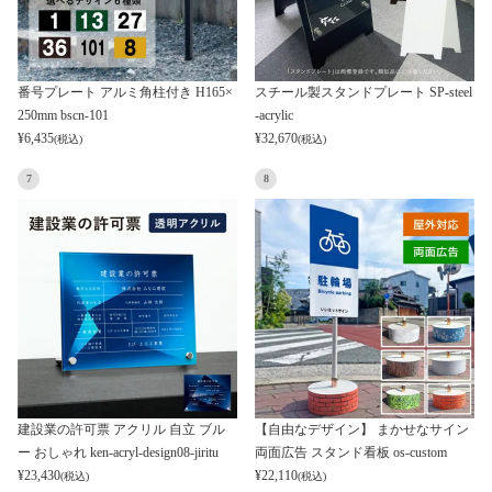
番号プレート アルミ角柱付き H165×
スチール製スタンドプレート SP-steel
250mm bscn-101
-acrylic
¥
6,435
¥
32,670
(税込)
(税込)
7
8
建設業の許可票 アクリル 自立 ブル
【自由なデザイン】 まかせなサイン
ー おしゃれ ken-acryl-design08-jiritu
両面広告 スタンド看板 os-custom
¥
23,430
¥
22,110
(税込)
(税込)