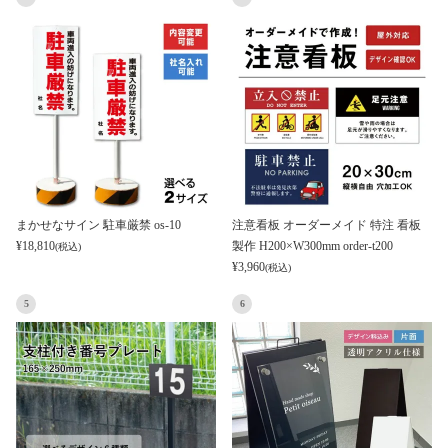
まかせなサイン 駐車厳禁 os-10
注意看板 オーダーメイド 特注 看板
¥
18,810
製作 H200×W300mm order-t200
(税込)
¥
3,960
(税込)
5
6