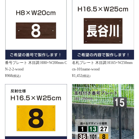
番号プレート 木目調 H80×W200mm C
名札プレート 木目調 H165×W250mm
N-2-2-wood
cn-101name-wood
¥
968
¥
1,452
(税込)
(税込)