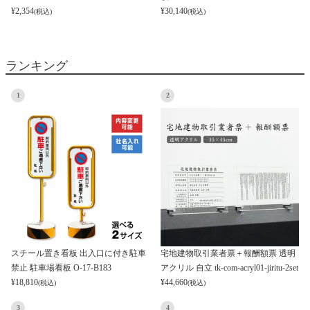
¥
2,354
¥
30,140
(税込)
(税込)
ランキング
1
2
スチール置き看板 出入口に付き駐車
宅地建物取引業者票＋報酬額票 透明
禁止 駐車場看板 O-17-B183
アクリル 自立 tk-com-acryl01-jiritu-2set
¥
18,810
¥
44,660
(税込)
(税込)
3
4