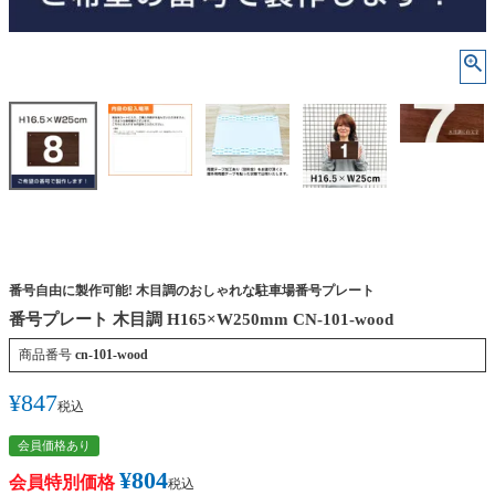
番号自由に製作可能! 木目調のおしゃれな駐車場番号プレート
番号プレート 木目調 H165×W250mm CN-101-wood
商品番号
cn-101-wood
¥
847
税込
会員価格あり
¥
804
会員特別価格
税込