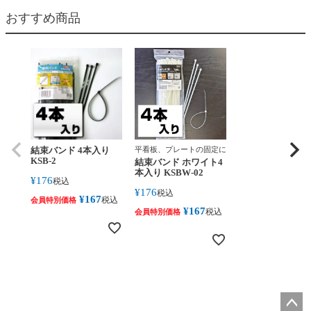
おすすめ商品
結束バンド 4本入り
平看板、プレートの固定に
KSB-2
結束バンド ホワイト4
本入り KSBW-02
¥
176
税込
¥
176
税込
¥
167
税込
会員特別価格
¥
167
税込
会員特別価格