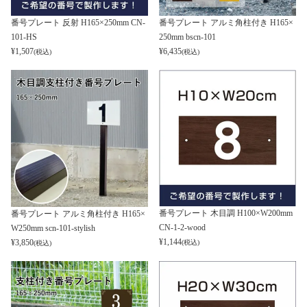
番号プレート 反射 H165×250mm CN-
番号プレート アルミ角柱付き H165×
101-HS
250mm bscn-101
¥
1,507
¥
6,435
(税込)
(税込)
番号プレート 木目調 H100×W200mm
番号プレート アルミ角柱付き H165×
CN-1-2-wood
W250mm scn-101-stylish
¥
1,144
¥
3,850
(税込)
(税込)