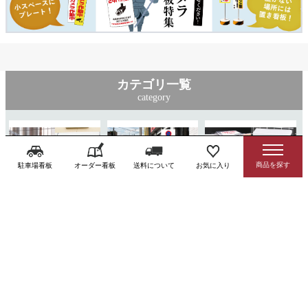
カテゴリ一覧
category
駐車場看板
オーダー看板
送料について
お気に入り
駐車場関連用品
注意看板・標識
チラシ入れケース
特注看板
横断幕
業者票