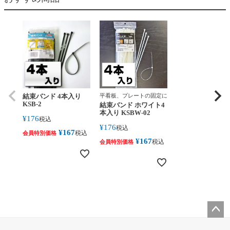
結束バンド 4本入り
平看板、プレートの固定に
KSB-2
結束バンド ホワイト4
本入り KSBW-02
¥
176
税込
¥
176
税込
¥
167
税込
会員特別価格
¥
167
税込
会員特別価格
ペー