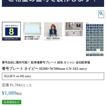
番号自由に製作可能！ 駐車場番号プレート 紺色 オシャレ 会社駐車場
番号プレート ネイビー H200×W300mm CN-102-navy
商品番号
cn-102-navy
定価
¥
1,784
のところ
¥
1,089
税込
会員価格あり