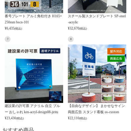
番号プレート アルミ角柱付き H165×
スチール製スタンドプレート SP-steel
250mm bscn-101
-acrylic
¥
6,435
¥
32,670
(税込)
(税込)
7
8
建設業の許可票 アクリル 自立 ブル
【自由なデザイン】 まかせなサイン
ー おしゃれ ken-acryl-design08-jiritu
両面広告 スタンド看板 os-custom
¥
23,430
¥
22,110
(税込)
(税込)
おすすめ商品