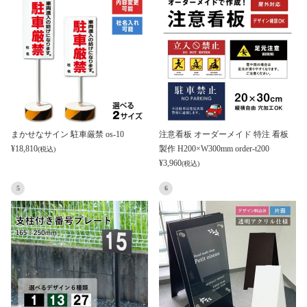
まかせなサイン 駐車厳禁 os-10
注意看板 オーダーメイド 特注 看板
¥
18,810
製作 H200×W300mm order-t200
(税込)
¥
3,960
(税込)
5
6