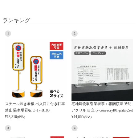
ランキング
1
2
スチール置き看板 出入口に付き駐車
宅地建物取引業者票＋報酬額票 透明
禁止 駐車場看板 O-17-B183
アクリル 自立 tk-com-acryl01-jiritu-2set
¥
18,810
¥
44,660
(税込)
(税込)
3
4