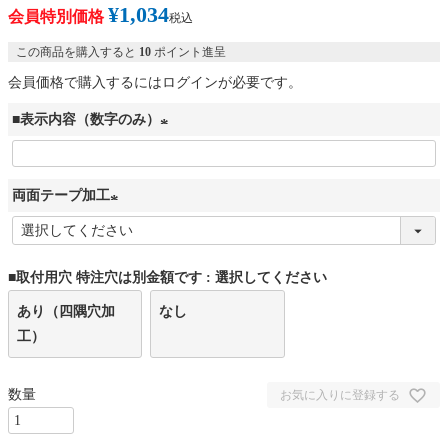
¥
1,034
会員特別価格
税込
この商品を購入すると
10
ポイント進呈
会員価格で購入するにはログインが必要です。
■表示内容（数字のみ）
(
必
両面テープ加工
須
)
(
必
■取付用穴 特注穴は別金額です
選択してください
須
)
あり（四隅穴加
なし
工）
お気に入りに登録する