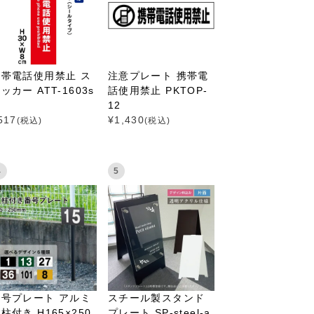
携帯電話使用禁止 ス
注意プレート 携帯電
ッカー ATT-1603s
話使用禁止 PKTOP-
12
517
¥
1,430
(税込)
(税込)
4
5
番号プレート アルミ
スチール製スタンド
柱付き H165×250
プレート SP-steel-a