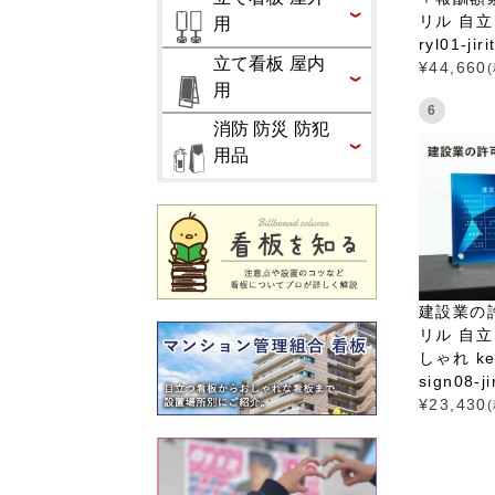
リル 自立 
用
ryl01-jir
立て看板 屋内
¥
44,660
用
6
消防 防災 防犯
用品
建設業の
リル 自立
しゃれ ken
sign08-ji
¥
23,430