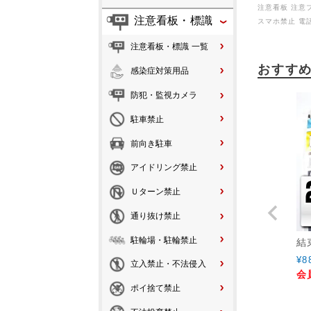
注意看板 注意
注意看板・標識
スマホ禁止 電
注意看板・標識 一覧
おすす
感染症対策用品
防犯・監視カメラ
駐車禁止
前向き駐車
アイドリング禁止
Ｕターン禁止
通り抜け禁止
駐輪場・駐輪禁止
結
¥
8
立入禁止・不法侵入
会
ポイ捨て禁止