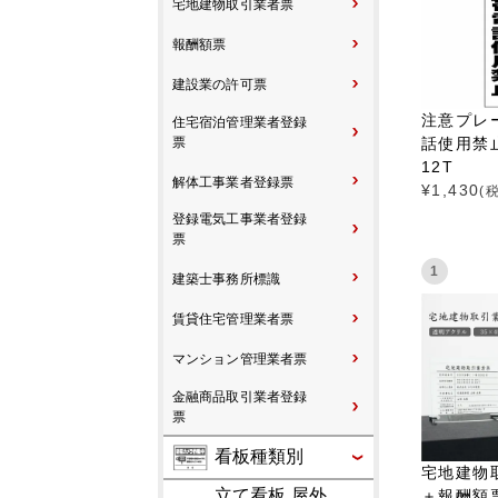
宅地建物取引業者票
報酬額票
建設業の許可票
注意プレ
住宅宿泊管理業者登録
話使用禁止
票
12T
解体工事業者登録票
¥
1,430
(
登録電気工事業者登録
票
1
建築士事務所標識
賃貸住宅管理業者票
マンション管理業者票
金融商品取引業者登録
票
看板種類別
宅地建物
立て看板 屋外
＋報酬額