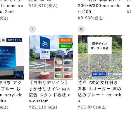
tk-com-ac
¥
18,810
200×W300mm orde
m
(税込)
itu-2set
r-t200
¥
¥
3,960
(税込)
(税込)
7
8
許可票 アク
【自由なデザイン】
特注 2本足支柱付き
 ブルー お
まかせなサイン 両面
看板 面オーダー 埋め
-acryl-de
広告 スタンド看板 o
込みプレート ssl-tok
ritu
s-custom
u
¥
22,110
¥
15,840
(税込)
(税込)
(税込)