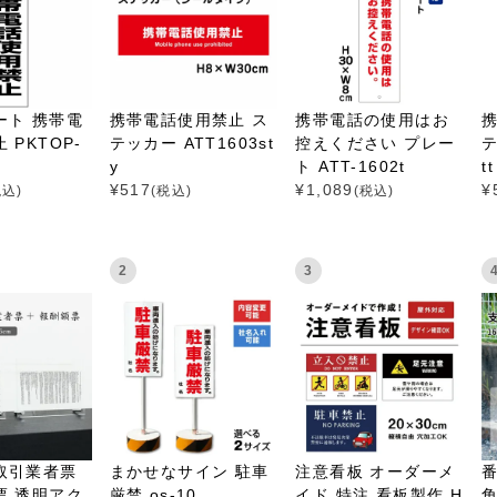
ート 携帯電
携帯電話使用禁止 ス
携帯電話の使用はお
 PKTOP-
テッカー ATT1603st
控えください プレー
テ
y
ト ATT-1602t
tt
¥
517
¥
1,089
¥
税込)
(税込)
(税込)
2
3
取引業者票
まかせなサイン 駐車
注意看板 オーダーメ
票 透明アク
厳禁 os-10
イド 特注 看板製作 H
角