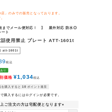
zon店」のみでの販売となっております。
す。
0枚までメール便対応！ 】 屋外対応 防水◎
レート
話使用禁止 プレート ATT-1601t
号
att-1601t
89
税込
格あり
¥
1,034
別価格
税込
品を購入すると
10
ポイント進呈
格で購入するにはログインが必要です。
以上ご注文の方は宅配便となります
(