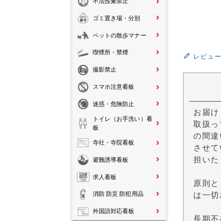
不法投棄禁止
ゴミ置き場・分別
ペットの散歩マナー
喫煙所・禁煙
レビュ
撮影禁止
スマホ注意看板
迷惑・危険防止
お届け
トイレ（お手洗い）看
取扱っ
板
の間違
寺社・寺院看板
させて
担いた
避難誘導看板
求人看板
原則と
消防 防災 防犯用品
は一切
外国語対応看板
長期不