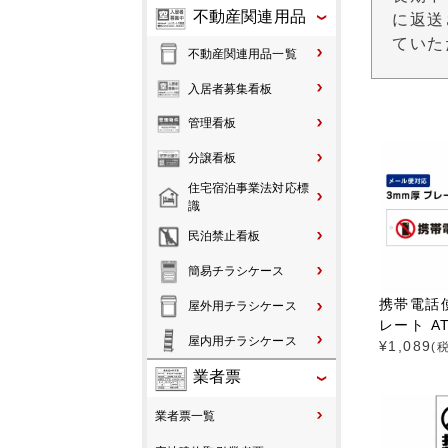
不動産関連用品
に返送
ていた
不動産関連用品一覧
入居者募集看板
管理看板
分譲看板
住宅宿泊事業法対応標
識
民泊禁止看板
簡易チラシケース
携帯電話
屋外用チラシケース
レート AT
屋内用チラシケース
¥
1,089
(
業者票
業者票一覧