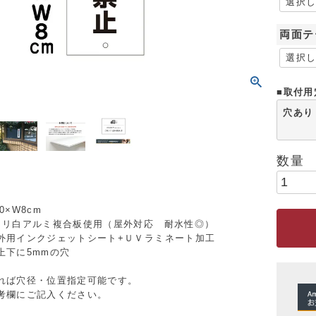
両面テ
■取付用
穴あり
0×W8cm
ミリ白アルミ複合板使用（屋外対応 耐水性◎）
外用インクジェットシート+ＵＶラミネート加工
上下に5mmの穴
れば穴径・位置指定可能です。
考欄にご記入ください。