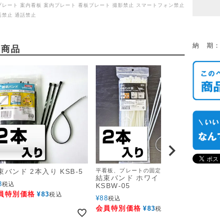
プレート 案内看板 案内プレート 看板プレート 撮影禁止 スマートフォン禁止
話禁止 通話禁止
納 期：
め商品
束バンド 2本入り KSB-5
平看板、プレートの固定に
結束バンド ホワイト2本入り
8
税込
KSBW-05
員特別価格
¥
83
税込
¥
88
税込
会員特別価格
¥
83
税込