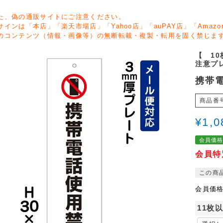
た、偽の通販サイトにご注意ください。
サインは「本店」「楽天市場店」「Yahoo店」「auPAY店」「Ama
のコンテンツ（情報・画像等）の無断転載・複製・転用を固く禁じま
【 1
注意プ
携帯電
商品番
¥
1,0
会員価
会員特
この商
会員価
11枚