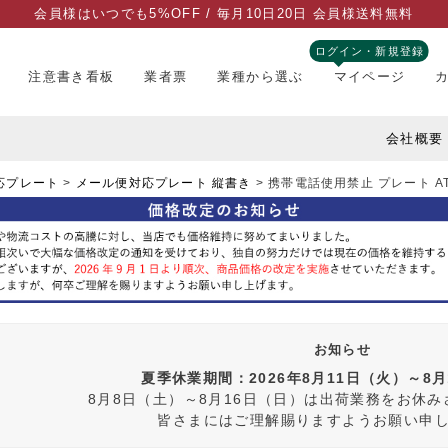
会員様はいつでも5%OFF / 毎月10日20日 会員様送料無料
ログイン・新規登録
注意書き看板
業者票
業種から選ぶ
マイページ
会社概要
応プレート
メール便対応プレート 縦書き
携帯電話使用禁止 プレート ATT
お知らせ
夏季休業期間：2026年8月11日（火）～8
8月8日（土）～8月16日（日）は出荷業務をお休
皆さまにはご理解賜りますようお願い申