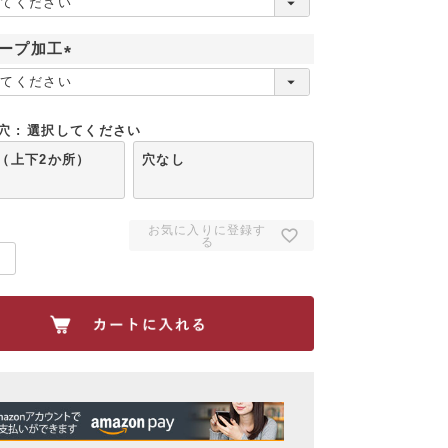
必
須
ープ加工
)
(
必
須
穴
選択してください
)
（上下2か所）
穴なし
お気に入りに登録す
る