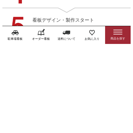
看板デザイン・製作スタート
先振込の方は入金確認後となります
駐車場看板
オーダー看板
送料について
お気に入り
デザイン確認（ご希望の方）
3営業日以内にデータをお送りします
製作・発送
商品到着後お早めに確認をお願いします