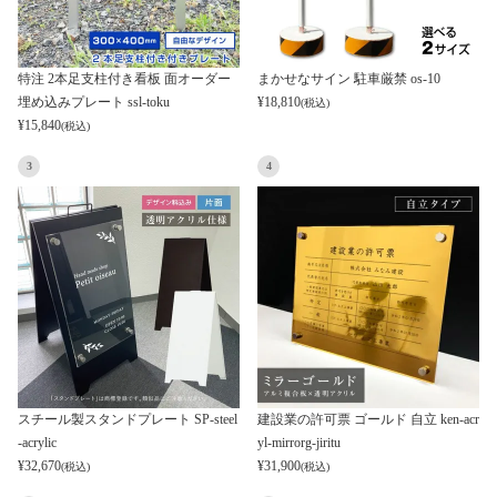
特注 2本足支柱付き看板 面オーダー
まかせなサイン 駐車厳禁 os-10
埋め込みプレート ssl-toku
¥
18,810
(税込)
¥
15,840
(税込)
3
4
スチール製スタンドプレート SP-steel
建設業の許可票 ゴールド 自立 ken-acr
-acrylic
yl-mirrorg-jiritu
¥
32,670
¥
31,900
(税込)
(税込)