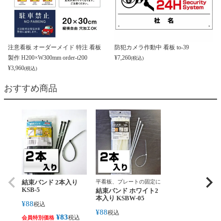
注意看板 オーダーメイド 特注 看板
防犯カメラ作動中 看板 to-39
製作 H200×W300mm order-t200
¥
7,260
(税込)
¥
3,960
(税込)
おすすめ商品
結束バンド 2本入り
平看板、プレートの固定に
KSB-5
結束バンド ホワイト2
本入り KSBW-05
¥
88
税込
¥
88
税込
¥
83
税込
会員特別価格