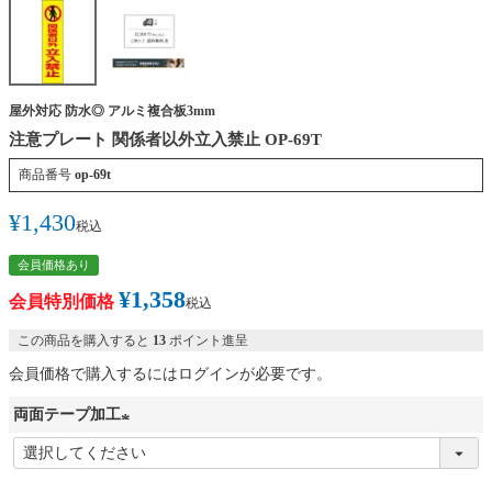
屋外対応 防水◎ アルミ複合板3mm
注意プレート 関係者以外立入禁止 OP-69T
商品番号
op-69t
¥
1,430
税込
会員価格あり
¥
1,358
会員特別価格
税込
この商品を購入すると
13
ポイント進呈
会員価格で購入するにはログインが必要です。
両面テープ加工
(
必