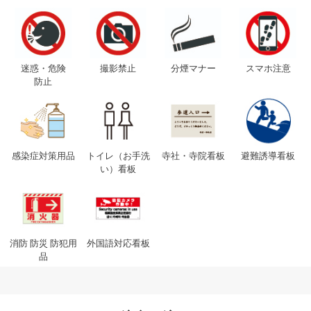
迷惑・危険
撮影禁止
分煙マナー
スマホ注意
防止
感染症対策用品
トイレ（お手洗
寺社・寺院看板
避難誘導看板
い）看板
消防 防災 防犯用
外国語対応看板
品