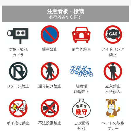
注意看板・標識
看板内容から探す
防犯・監視
駐車禁止
前向き駐車
アイドリング
カメラ
禁止
Uターン禁止
通り抜け禁止
駐輪場
立入禁止
駐輪禁止
不法侵入
ポイ捨て禁止
不法投棄禁止
ごみ置場
ペットの散歩
分別
マナー