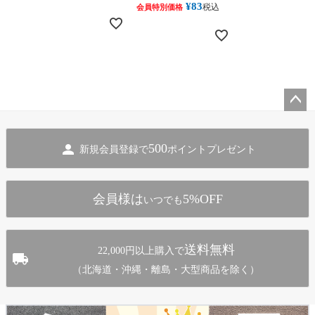
¥
83
税込
会員特別価格
ペー
ジト
500
新規会員登録で
ポイントプレゼント
ップ
へ
会員様は
5%OFF
いつでも
送料無料
22,000円以上購入で
（北海道・沖縄・離島・大型商品を除く）