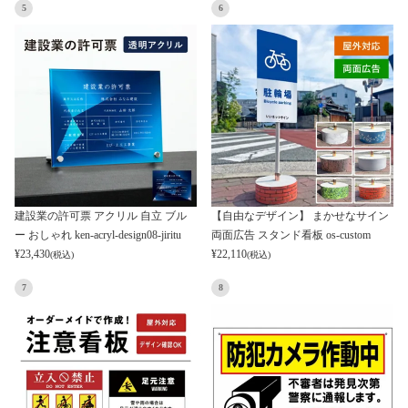
5
6
建設業の許可票 アクリル 自立 ブル
【自由なデザイン】 まかせなサイン
ー おしゃれ ken-acryl-design08-jiritu
両面広告 スタンド看板 os-custom
¥
23,430
¥
22,110
(税込)
(税込)
7
8