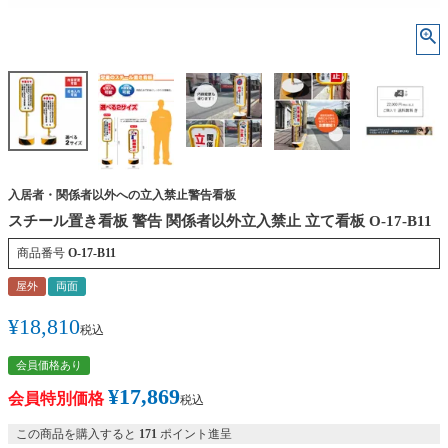
入居者・関係者以外への立入禁止警告看板
スチール置き看板 警告 関係者以外立入禁止 立て看板 O-17-B11
商品番号
O-17-B11
屋外
両面
¥
18,810
税込
会員価格あり
¥
17,869
会員特別価格
税込
この商品を購入すると
171
ポイント進呈