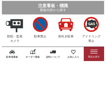
注意看板・標識
看板内容から探す
防犯・監視
駐車禁止
前向き駐車
アイドリング
カメラ
禁止
駐車場看板
オーダー看板
送料について
お気に入り
Uターン禁止
通り抜け禁止
駐輪場
立入禁止
駐輪禁止
不法侵入
ポイ捨て禁止
不法投棄禁止
ごみ置場
ペットの散歩
分別
マナー