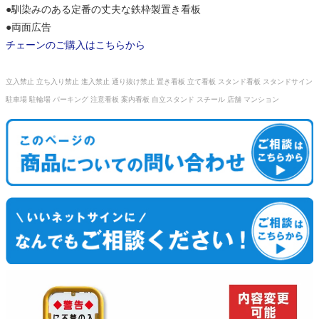
●馴染みのある定番の丈夫な鉄枠製置き看板
●両面広告
チェーンのご購入はこちらから
立入禁止 立ち入り禁止 進入禁止 通り抜け禁止 置き看板 立て看板 スタンド看板 スタンドサイン
駐車場 駐輪場 パーキング 注意看板 案内看板 自立スタンド スチール 店舗 マンション