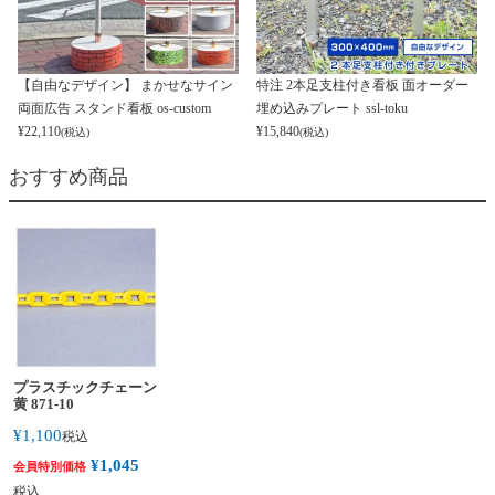
【自由なデザイン】 まかせなサイン
特注 2本足支柱付き看板 面オーダー
両面広告 スタンド看板 os-custom
埋め込みプレート ssl-toku
¥
22,110
¥
15,840
(税込)
(税込)
おすすめ商品
プラスチックチェーン
黄 871-10
¥
1,100
税込
¥
1,045
会員特別価格
税込