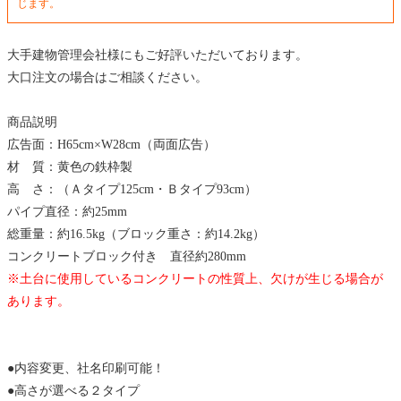
じます。
大手建物管理会社様にもご好評いただいております。
大口注文の場合はご相談ください。
商品説明
広告面：H65cm×W28cm（両面広告）
材 質：黄色の鉄枠製
高 さ：（Ａタイプ125cm・Ｂタイプ93cm）
パイプ直径：約25mm
総重量：約16.5kg（ブロック重さ：約14.2kg）
コンクリートブロック付き 直径約280mm
※土台に使用しているコンクリートの性質上、欠けが生じる場合が
あります。
●内容変更、社名印刷可能！
●高さが選べる２タイプ