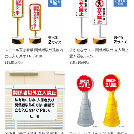
スチール置き看板 関係者以外建物内
まかせなサイン 関係者以外 立入禁止
に出入り禁ず O-17-B10
置き看板 os-25
¥
18,810
¥
18,810
(税込)
(税込)
関係者以外立入禁止 看板 私有地 C-4
ロードポップサイン 関係者以外立入