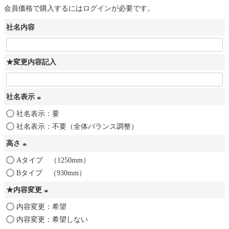
会員価格で購入するにはログインが必要です。
社名内容
★変更内容記入
社名表示
社名表示：要
(
社名表示：不要（全体バランス調整）
必
須
高さ
)
Aタイプ （1250mm）
(
Bタイプ （930mm）
必
須
★内容変更
)
内容変更：希望
(
内容変更：希望しない
必