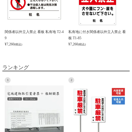
関係者以外立入禁止 看板 私有地 T2-4
私有地に付き関係者以外立入禁止 看
9
板 T1-85
¥
7,260
¥
7,260
(税込)
(税込)
ランキング
1
2