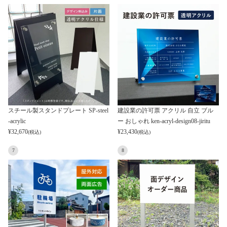
スチール製スタンドプレート SP-steel
建設業の許可票 アクリル 自立 ブル
-acrylic
ー おしゃれ ken-acryl-design08-jiritu
¥
32,670
¥
23,430
(税込)
(税込)
7
8