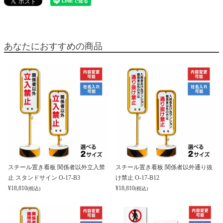
あなたにおすすめの商品
スチール置き看板 関係者以外立入禁
スチール置き看板 関係者以外通り抜
止 スタンドサイン O-17-B3
け禁止 O-17-B12
¥
18,810
¥
18,810
(税込)
(税込)