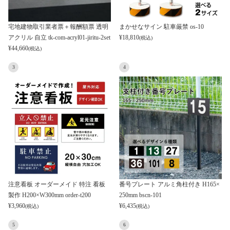
宅地建物取引業者票＋報酬額票 透明
まかせなサイン 駐車厳禁 os-10
アクリル 自立 tk-com-acryl01-jiritu-2set
¥
18,810
(税込)
¥
44,660
(税込)
3
4
注意看板 オーダーメイド 特注 看板
番号プレート アルミ角柱付き H165×
製作 H200×W300mm order-t200
250mm bscn-101
¥
3,960
¥
6,435
(税込)
(税込)
5
6