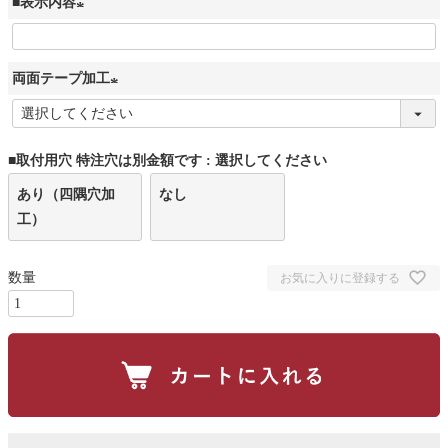
■表示内容
(
必
両面テープ加工
須
)
(
必
■取付用穴 特注穴は別金額です
選択してください
須
)
あり（四隅穴加
なし
工）
お気に入りに登録する