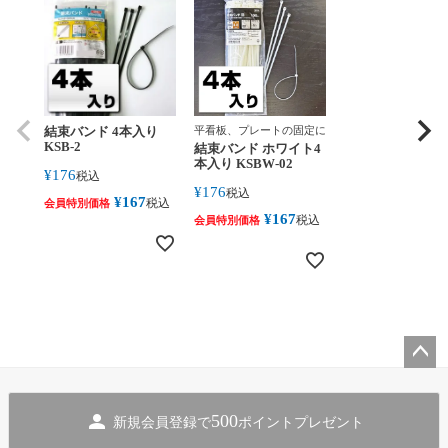
結束バンド 4本入り
平看板、プレートの固定に
KSB-2
結束バンド ホワイト4
本入り KSBW-02
¥
176
税込
¥
176
税込
¥
167
税込
会員特別価格
¥
167
税込
会員特別価格
ペー
ジト
500
新規会員登録で
ポイントプレゼント
ップ