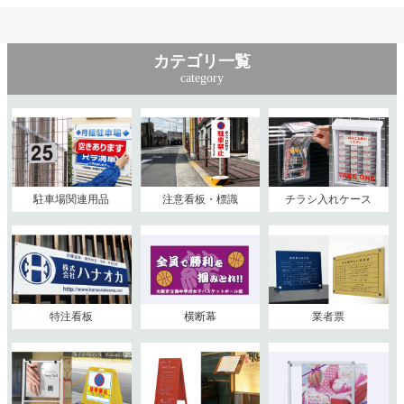
カテゴリ一覧
category
駐車場関連用品
注意看板・標識
チラシ入れケース
特注看板
横断幕
業者票