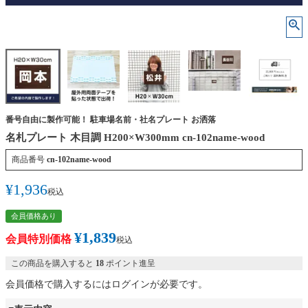
番号自由に製作可能！ 駐車場名前・社名プレート お洒落
名札プレート 木目調 H200×W300mm cn-102name-wood
商品番号
cn-102name-wood
¥
1,936
税込
会員価格あり
¥
1,839
会員特別価格
税込
この商品を購入すると
18
ポイント進呈
会員価格で購入するにはログインが必要です。