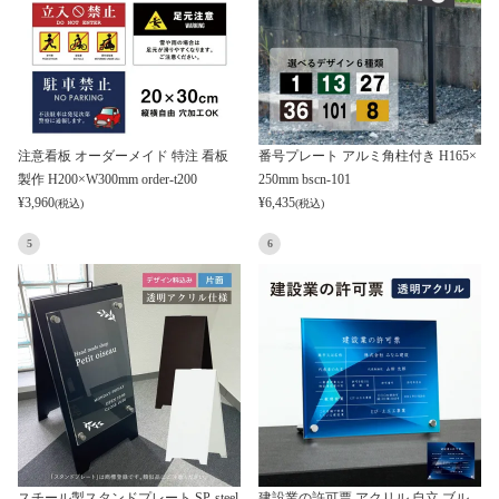
注意看板 オーダーメイド 特注 看板
番号プレート アルミ角柱付き H165×
製作 H200×W300mm order-t200
250mm bscn-101
¥
3,960
¥
6,435
(税込)
(税込)
5
6
スチール製スタンドプレート SP-steel
建設業の許可票 アクリル 自立 ブル