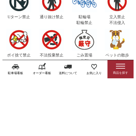
Uターン禁止
通り抜け禁止
駐輪場
立入禁止
駐輪禁止
不法侵入
ポイ捨て禁止
不法投棄禁止
ごみ置場
ペットの散歩
分別
マナー
駐車場看板
オーダー看板
送料について
お気に入り
迷惑・危険
撮影禁止
分煙マナー
スマホ注意
防止
感染症対策用品
トイレ（お手洗
寺社・寺院看板
避難誘導看板