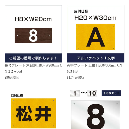
番号プレート 木目調 H80×W200mm C
英字プレート 反射 H200×300mm CN-
N-2-2-wood
103-HS
¥
968
¥
1,749
(税込)
(税込)