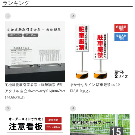
ランキング
1
2
宅地建物取引業者票＋報酬額票 透明
まかせなサイン 駐車厳禁 os-10
アクリル 自立 tk-com-acryl01-jiritu-2set
¥
18,810
(税込)
¥
44,660
(税込)
3
4