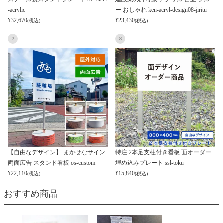
-acrylic
ー おしゃれ ken-acryl-design08-jiritu
¥
32,670
¥
23,430
(税込)
(税込)
7
8
【自由なデザイン】 まかせなサイン
特注 2本足支柱付き看板 面オーダー
両面広告 スタンド看板 os-custom
埋め込みプレート ssl-toku
¥
22,110
¥
15,840
(税込)
(税込)
おすすめ商品