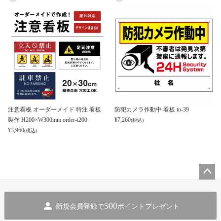
注意看板 オーダーメイド 特注 看板
防犯カメラ作動中 看板 to-39
製作 H200×W300mm order-t200
¥
7,260
(税込)
¥
3,960
(税込)
ペー
ジト
500
新規会員登録で
ポイントプレゼント
ップ