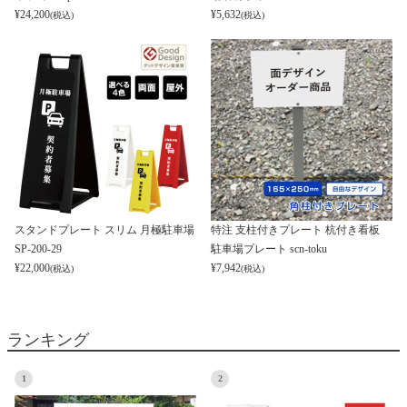
¥
24,200
¥
5,632
(税込)
(税込)
スタンドプレート スリム 月極駐車場
特注 支柱付きプレート 杭付き看板
SP-200-29
駐車場プレート scn-toku
¥
22,000
¥
7,942
(税込)
(税込)
ランキング
1
2