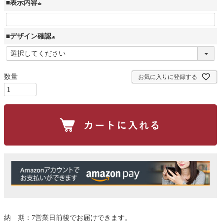
■表示内容
(
必
■デザイン確認
須
(
)
必
お気に入りに登録する
須
)
納 期：7営業日前後でお届けできます。