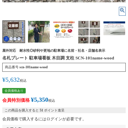
屋外対応 耐水性◎砂利や更地の駐車場に名前・社名・店舗名表示
名札プレート 駐車場看板 木目調 支柱 SCN-101name-wood
商品番号
scn-101name-wood
¥
5,632
税込
会員価格あり
¥
5,350
会員特別価格
税込
この商品を購入すると
51
ポイント進呈
会員価格で購入するにはログインが必要です。