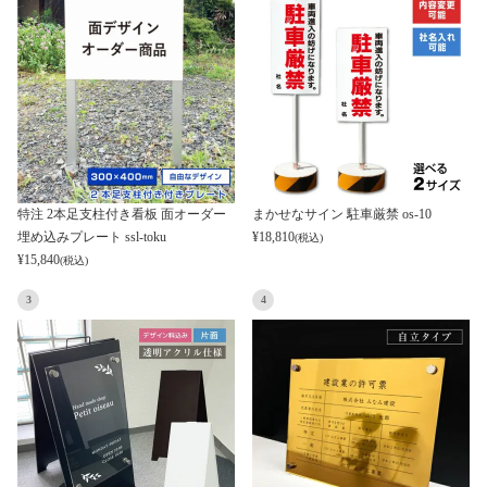
特注 2本足支柱付き看板 面オーダー
まかせなサイン 駐車厳禁 os-10
埋め込みプレート ssl-toku
¥
18,810
(税込)
¥
15,840
(税込)
3
4