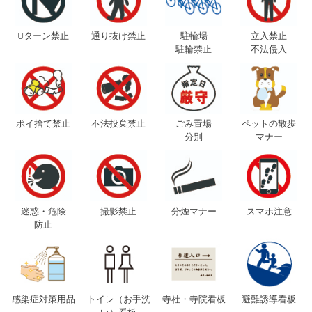
Uターン禁止
通り抜け禁止
駐輪場
立入禁止
駐輪禁止
不法侵入
ポイ捨て禁止
不法投棄禁止
ごみ置場
ペットの散歩
分別
マナー
迷惑・危険
撮影禁止
分煙マナー
スマホ注意
防止
感染症対策用品
トイレ（お手洗
寺社・寺院看板
避難誘導看板