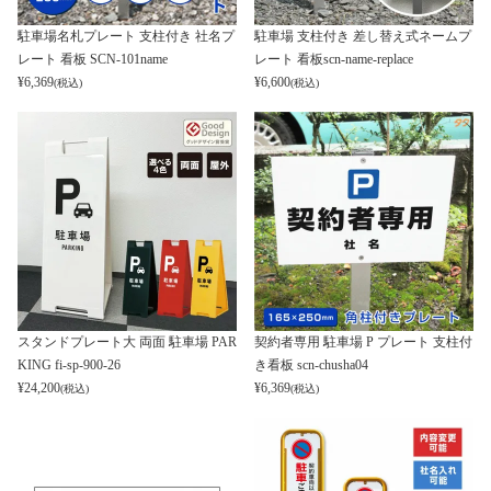
駐車場名札プレート 支柱付き 社名プ
駐車場 支柱付き 差し替え式ネームプ
レート 看板 SCN-101name
レート 看板scn-name-replace
¥
6,369
¥
6,600
(税込)
(税込)
スタンドプレート大 両面 駐車場 PAR
契約者専用 駐車場 P プレート 支柱付
KING fi-sp-900-26
き看板 scn-chusha04
¥
24,200
¥
6,369
(税込)
(税込)