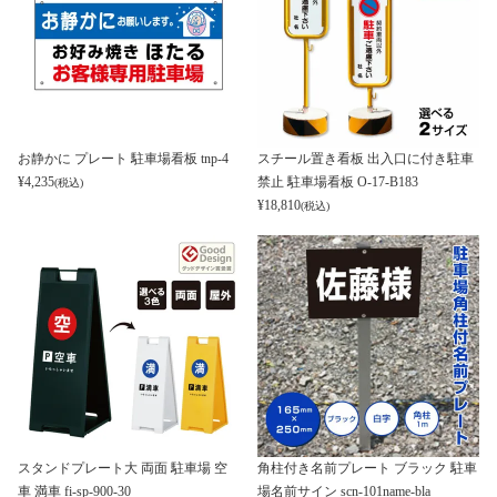
お静かに プレート 駐車場看板 tnp-4
スチール置き看板 出入口に付き駐車
¥
4,235
禁止 駐車場看板 O-17-B183
(税込)
¥
18,810
(税込)
スタンドプレート大 両面 駐車場 空
角柱付き名前プレート ブラック 駐車
車 満車 fi-sp-900-30
場名前サイン scn-101name-bla