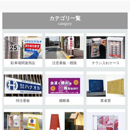
カテゴリ一覧
category
駐車場関連用品
注意看板・標識
チラシ入れケース
特注看板
横断幕
業者票