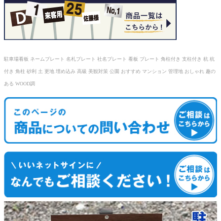
駐車場看板 ネームプレート 名札プレート 社名プレート 看板 プレート 角柱付き 支柱付き 杭 杭
付き 角柱 砂利 土 更地 埋め込み 高級 美観対策 公園 おすすめ マンション 管理地 おしゃれ 趣の
ある WOOD調