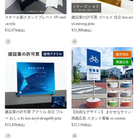
スチール製スタンドプレート SP-steel
建設業の許可票 ゴールド 自立 ken-acr
-acrylic
yl-mirrorg-jiritu
¥
32,670
¥
31,900
(税込)
(税込)
5
6
建設業の許可票 アクリル 自立 ブル
【自由なデザイン】 まかせなサイン
ー おしゃれ ken-acryl-design08-jiritu
両面広告 スタンド看板 os-custom
¥
23,430
¥
22,110
(税込)
(税込)
7
8