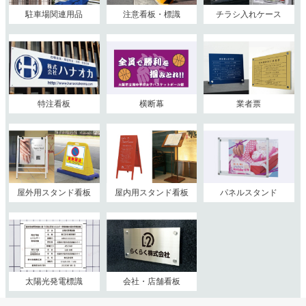
駐車場関連用品
注意看板・標識
チラシ入れケース
特注看板
横断幕
業者票
屋外用スタンド看板
屋内用スタンド看板
パネルスタンド
太陽光発電標識
会社・店舗看板