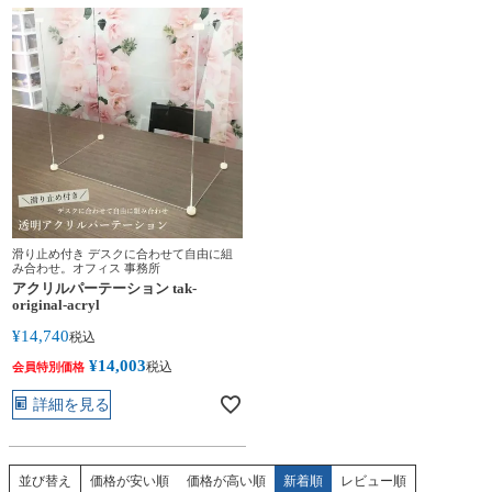
滑り止め付き デスクに合わせて自由に組
み合わせ。オフィス 事務所
アクリルパーテーション tak-
original-acryl
¥
14,740
税込
¥
14,003
税込
会員特別価格
詳細を見る
価格が安い順
価格が高い順
新着順
レビュー順
並び替え