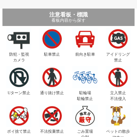
注意看板・標識
看板内容から探す
防犯・監視
駐車禁止
前向き駐車
アイドリング
カメラ
禁止
Uターン禁止
通り抜け禁止
駐輪場
立入禁止
駐輪禁止
不法侵入
ポイ捨て禁止
不法投棄禁止
ごみ置場
ペットの散歩