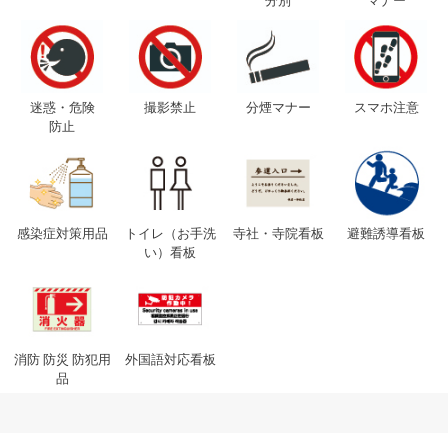
分別
マナー
迷惑・危険
撮影禁止
分煙マナー
スマホ注意
防止
感染症対策用品
トイレ（お手洗
寺社・寺院看板
避難誘導看板
い）看板
消防 防災 防犯用
外国語対応看板
品