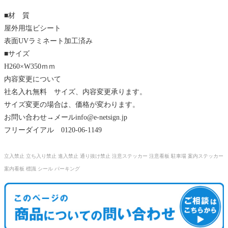
■材 質
屋外用塩ビシート
表面UVラミネート加工済み
■サイズ
H260×W350ｍｍ
内容変更について
社名入れ無料 サイズ、内容変更承ります。
サイズ変更の場合は、価格が変わります。
お問い合わせ→メール
info@e-netsign.jp
フリーダイアル 0120-06-1149
立入禁止 立ち入り禁止 進入禁止 通り抜け禁止 注意ステッカー 注意看板 駐車場 案内ステッカー
案内看板 標識 シール パーキング