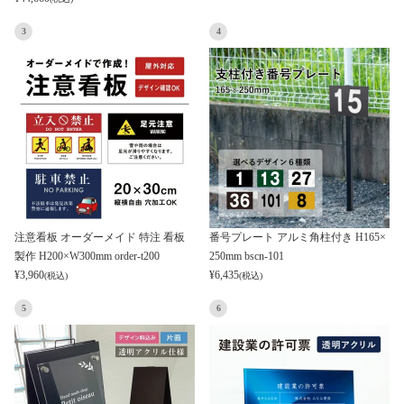
3
4
注意看板 オーダーメイド 特注 看板
番号プレート アルミ角柱付き H165×
製作 H200×W300mm order-t200
250mm bscn-101
¥
3,960
¥
6,435
(税込)
(税込)
5
6