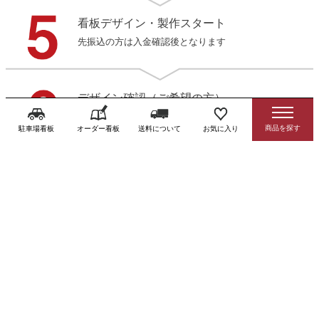
看板デザイン・製作スタート
先振込の方は入金確認後となります
デザイン確認（ご希望の方）
3営業日以内にデータをお送りします
駐車場看板
オーダー看板
送料について
お気に入り
製作・発送
商品到着後お早めに確認をお願いします
送料・お支払方法