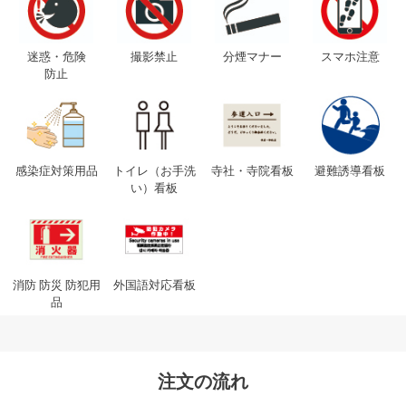
迷惑・危険
撮影禁止
分煙マナー
スマホ注意
防止
感染症対策用品
トイレ（お手洗
寺社・寺院看板
避難誘導看板
い）看板
消防 防災 防犯用
外国語対応看板
品
注文の流れ