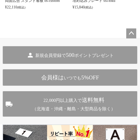
両面広告 スタンド看板 os-custom
埋め込みプレート ssl-toku
¥
22,110
¥
15,840
(税込)
(税込)
ペー
ジト
500
新規会員登録で
ポイントプレゼント
ップ
へ
会員様は
5%OFF
いつでも
送料無料
22,000円以上購入で
（北海道・沖縄・離島・大型商品を除く）