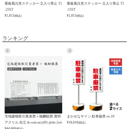
看板風注意ステッカー 立入り禁止 T1
看板風注意ステッカー 立入り禁止 T1
-25ST
-15ST
¥
1,815
¥
1,815
(税込)
(税込)
ランキング
1
2
宅地建物取引業者票＋報酬額票 透明
まかせなサイン 駐車厳禁 os-10
アクリル 自立 tk-com-acryl01-jiritu-2set
¥
18,810
(税込)
¥
44,660
(税込)