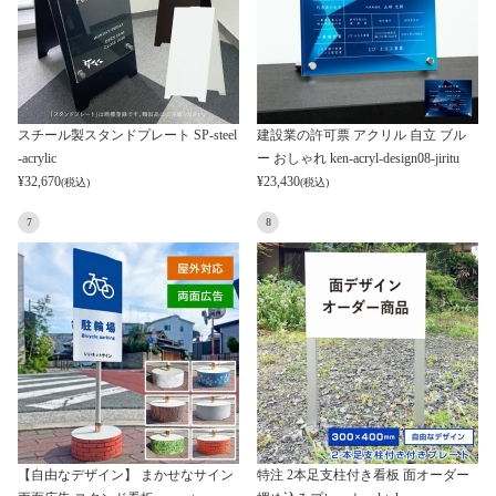
スチール製スタンドプレート SP-steel
建設業の許可票 アクリル 自立 ブル
-acrylic
ー おしゃれ ken-acryl-design08-jiritu
¥
32,670
¥
23,430
(税込)
(税込)
7
8
【自由なデザイン】 まかせなサイン
特注 2本足支柱付き看板 面オーダー