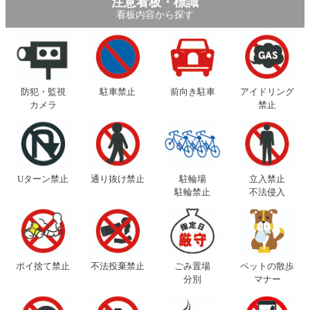
注意看板・標識
看板内容から探す
防犯・監視
駐車禁止
前向き駐車
アイドリング
カメラ
禁止
Uターン禁止
通り抜け禁止
駐輪場
立入禁止
駐輪禁止
不法侵入
ポイ捨て禁止
不法投棄禁止
ごみ置場
ペットの散歩
分別
マナー