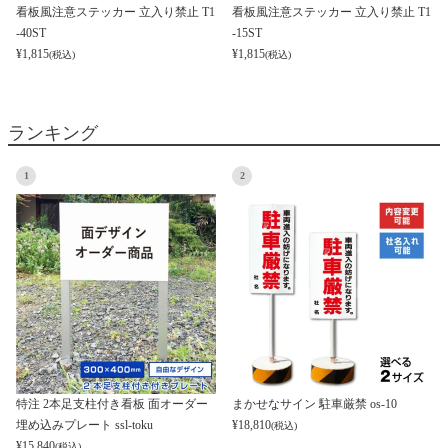
看板風注意ステッカー 立入り禁止 T1
看板風注意ステッカー 立入り禁止 T1
-40ST
-15ST
¥
1,815
¥
1,815
(税込)
(税込)
ランキング
1
2
特注 2本足支柱付き看板 面オーダー
まかせなサイン 駐車厳禁 os-10
埋め込みプレート ssl-toku
¥
18,810
(税込)
¥
15,840
(税込)