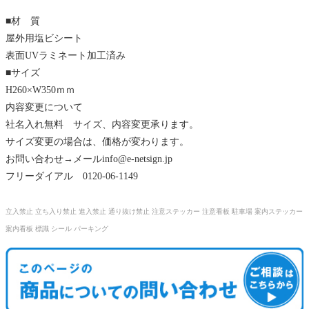
■材 質
屋外用塩ビシート
表面UVラミネート加工済み
■サイズ
H260×W350ｍｍ
内容変更について
社名入れ無料 サイズ、内容変更承ります。
サイズ変更の場合は、価格が変わります。
お問い合わせ→メール
info@e-netsign.jp
フリーダイアル 0120-06-1149
立入禁止 立ち入り禁止 進入禁止 通り抜け禁止 注意ステッカー 注意看板 駐車場 案内ステッカー
案内看板 標識 シール パーキング