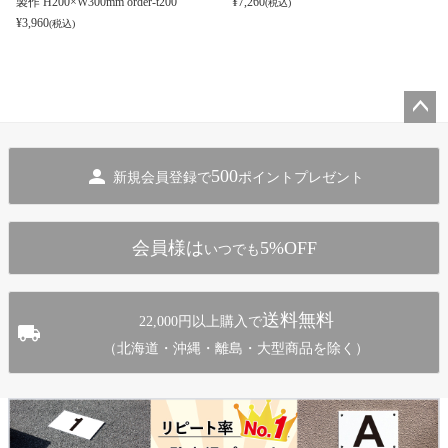
製作 H200×W300mm order-t200
¥
7,260
(税込)
¥
3,960
(税込)
ペー
ジト
500
新規会員登録で
ポイントプレゼント
ップ
へ
会員様は
5%OFF
いつでも
送料無料
22,000円以上購入で
（北海道・沖縄・離島・大型商品を除く）