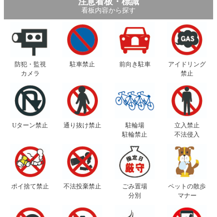
注意看板・標識
看板内容から探す
防犯・監視
駐車禁止
前向き駐車
アイドリング
カメラ
禁止
Uターン禁止
通り抜け禁止
駐輪場
立入禁止
駐輪禁止
不法侵入
ポイ捨て禁止
不法投棄禁止
ごみ置場
ペットの散歩
分別
マナー