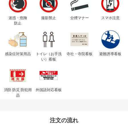
迷惑・危険
撮影禁止
分煙マナー
スマホ注意
防止
感染症対策用品
トイレ（お手洗
寺社・寺院看板
避難誘導看板
い）看板
消防 防災 防犯用
外国語対応看板
品
注文の流れ