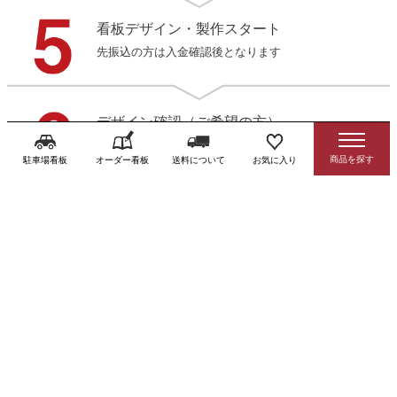
看板デザイン・製作スタート
先振込の方は入金確認後となります
デザイン確認（ご希望の方）
3営業日以内にデータをお送りします
駐車場看板
オーダー看板
送料について
お気に入り
製作・発送
商品到着後お早めに確認をお願いします
送料・お支払方法