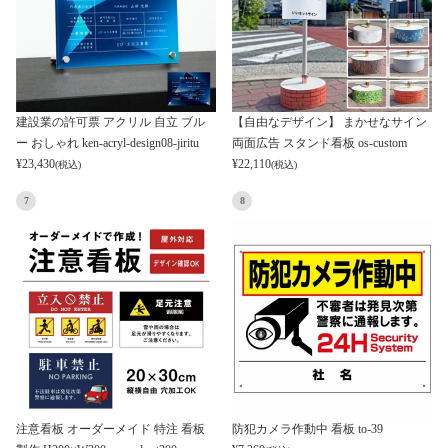
建設業の許可票 アクリル 自立 ブル
【自由なデザイン】 まかせなサイン
ー おしゃれ ken-acryl-design08-jiritu
両面広告 スタンド看板 os-custom
¥
23,430
¥
22,110
(税込)
(税込)
7
8
注意看板 オーダーメイド 特注 看板
防犯カメラ作動中 看板 to-39