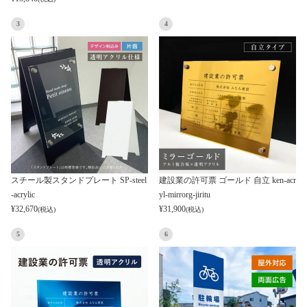
3
4
スチール製スタンドプレート SP-steel
建設業の許可票 ゴールド 自立 ken-acr
-acrylic
yl-mirrorg-jiritu
¥
32,670
¥
31,900
(税込)
(税込)
5
6