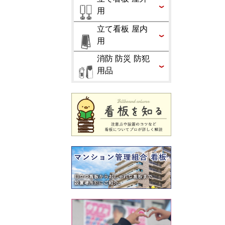
用
立て看板 屋内
用
消防 防災 防犯
用品