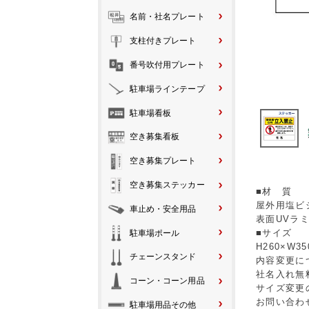
名前・社名プレート
支柱付きプレート
番号吹付用プレート
駐車場ラインテープ
駐車場看板
空き募集看板
空き募集プレート
空き募集ステッカー
■材 質
屋外用塩ビ
車止め・安全用品
表面UVラ
■サイズ
駐車場ポール
H260×W3
チェーンスタンド
内容変更に
社名入れ無
コーン・コーン用品
サイズ変更
お問い合わ
駐車場用品その他