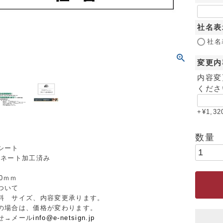
社名
社名
変更内
内容変
くださ
+
¥
1,32
シート
ミネート加工済み
50ｍｍ
ついて
料 サイズ、内容変更承ります。
の場合は、価格が変わります。
せ→メール
info@e-netsign.jp