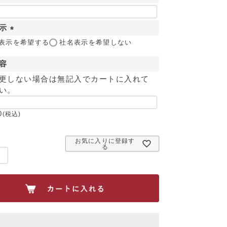
表示
(
表示を希望する
社名表示を希望しない
必
容
須
)
更しない場合は無記入でカートに入れて
い。
0
税込
お気に入りに登録す
る