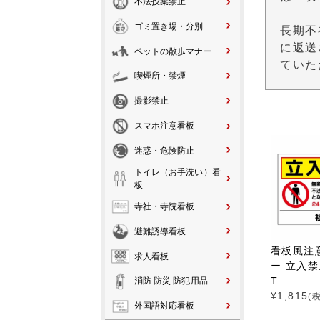
不法投棄禁止
ゴミ置き場・分別
長期不
に返送
ペットの散歩マナー
ていた
喫煙所・禁煙
撮影禁止
スマホ注意看板
迷惑・危険防止
トイレ（お手洗い）看
板
寺社・寺院看板
避難誘導看板
看板風注
求人看板
ー 立入禁止
T
消防 防災 防犯用品
¥
1,815
(
外国語対応看板