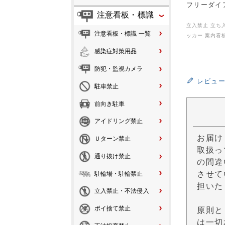
フリーダイアル
注意看板・標識
立入禁止 立ち
注意看板・標識 一覧
ッカー 案内看
感染症対策用品
防犯・監視カメラ
レビュ
駐車禁止
前向き駐車
アイドリング禁止
お届け
Ｕターン禁止
取扱っ
通り抜け禁止
の間違
させて
駐輪場・駐輪禁止
担いた
立入禁止・不法侵入
ポイ捨て禁止
原則と
は一切