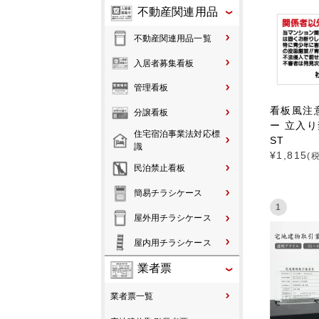
不動産関連用品
不動産関連用品一覧
入居者募集看板
管理看板
看板風注
分譲看板
ー 立入り禁
住宅宿泊事業法対応標
ST
識
¥
1,815
(
民泊禁止看板
簡易チラシケース
1
屋外用チラシケース
屋内用チラシケース
業者票
業者票一覧