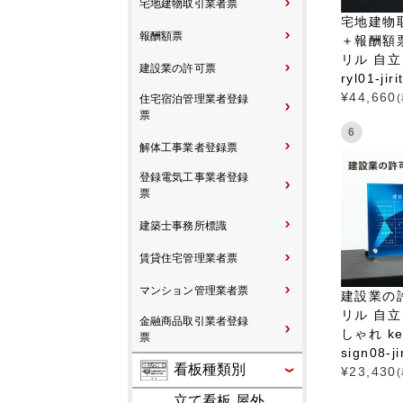
宅地建物取引業者票
宅地建物
報酬額票
＋報酬額
リル 自立 
建設業の許可票
ryl01-jir
¥
44,660
住宅宿泊管理業者登録
票
6
解体工事業者登録票
登録電気工事業者登録
票
建築士事務所標識
賃貸住宅管理業者票
マンション管理業者票
建設業の
リル 自立
金融商品取引業者登録
しゃれ ken
票
sign08-ji
看板種類別
¥
23,430
立て看板 屋外