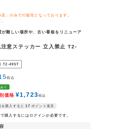
zon店」のみでの販売となっております。
す。
置が難しい場所や、古い看板をリニューア
注意ステッカー 立入禁止 T2-
号
T2-49ST
15
税込
格あり
¥
1,723
別価格
税込
品を購入すると
17
ポイント進呈
格で購入するにはログインが必要です。
容