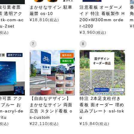
取引業者票
まかせなサイン 駐車
注意看板 オーダーメ
票 透明アク
厳禁 os-10
イド 特注 看板製作 H
角
tk-com-ac
¥
18,810
200×W300mm orde
m
(税込)
itu-2set
r-t200
¥
¥
3,960
(税込)
(税込)
7
8
許可票 アク
【自由なデザイン】
特注 2本足支柱付き
 ブルー お
まかせなサイン 両面
看板 面オーダー 埋め
-acryl-de
広告 スタンド看板 o
込みプレート ssl-tok
ritu
s-custom
u
¥
22,110
¥
15,840
(税込)
(税込)
(税込)