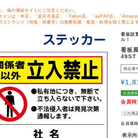
た、偽の通販サイトにご注意ください。
サインは「本店」「楽天市場店」「Yahoo店」「auPAY店」「Ama
のコンテンツ（情報・画像等）の無断転載・複製・転用を固く禁じま
看板設
ル！
看板風
49ST
商品番
¥
1,8
会員価
会員特
この商
会員価
表示内