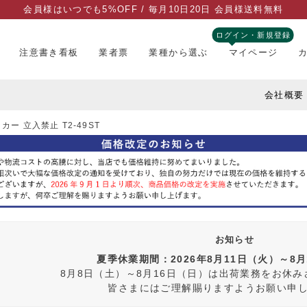
会員様はいつでも5%OFF / 毎月10日20日 会員様送料無料
ログイン・新規登録
注意書き看板
業者票
業種から選ぶ
マイページ
会社概要
ー 立入禁止 T2-49ST
お知らせ
夏季休業期間：2026年8月11日（火）～8
8月8日（土）～8月16日（日）は出荷業務をお休
皆さまにはご理解賜りますようお願い申