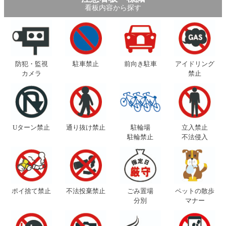
看板内容から探す
防犯・監視
駐車禁止
前向き駐車
アイドリング
カメラ
禁止
Uターン禁止
通り抜け禁止
駐輪場
立入禁止
駐輪禁止
不法侵入
ポイ捨て禁止
不法投棄禁止
ごみ置場
ペットの散歩
分別
マナー