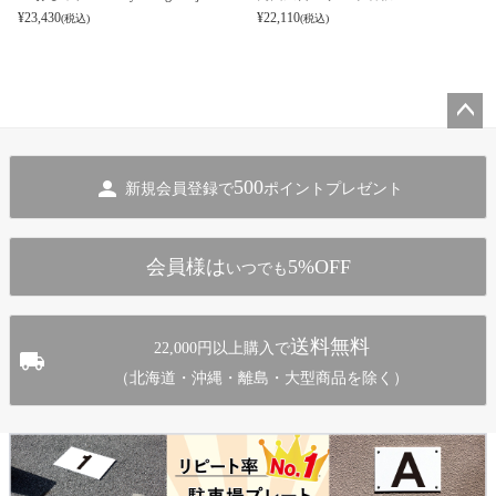
¥
23,430
¥
22,110
(税込)
(税込)
ペー
ジト
500
新規会員登録で
ポイントプレゼント
ップ
へ
会員様は
5%OFF
いつでも
送料無料
22,000円以上購入で
（北海道・沖縄・離島・大型商品を除く）