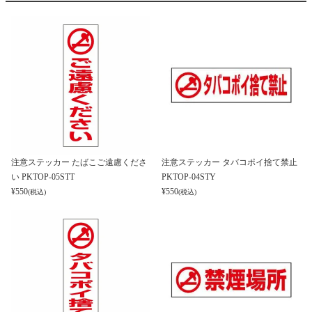
注意ステッカー たばこご遠慮くださ
注意ステッカー タバコポイ捨て禁止
い PKTOP-05STT
PKTOP-04STY
¥
550
¥
550
(税込)
(税込)