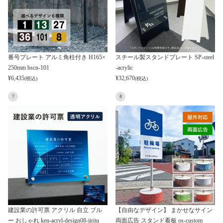
番号プレート アルミ角柱付き H165×
スチール製スタンドプレート SP-steel
250mm bscn-101
-acrylic
¥
6,435
¥
32,670
(税込)
(税込)
7
8
建設業の許可票 アクリル 自立 ブル
【自由なデザイン】 まかせなサイン
ー おしゃれ ken-acryl-design08-jiritu
両面広告 スタンド看板 os-custom