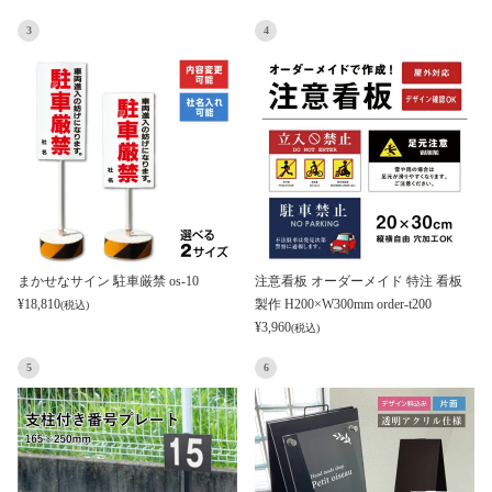
3
4
まかせなサイン 駐車厳禁 os-10
注意看板 オーダーメイド 特注 看板
¥
18,810
製作 H200×W300mm order-t200
(税込)
¥
3,960
(税込)
5
6