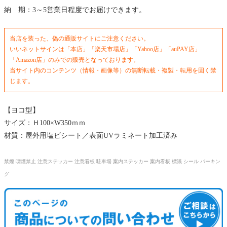
納 期：3～5営業日程度でお届けできます。
当店を装った、偽の通販サイトにご注意ください。
いいネットサインは「本店」「楽天市場店」「Yahoo店」「auPAY店」
「Amazon店」のみでの販売となっております。
当サイト内のコンテンツ（情報・画像等）の無断転載・複製・転用を固く禁
じます。
【ヨコ型】
サイズ：Ｈ100×W350ｍｍ
材質：屋外用塩ビシート／表面UVラミネート加工済み
禁煙 喫煙禁止 注意ステッカー 注意看板 駐車場 案内ステッカー 案内看板 標識 シール パーキン
グ