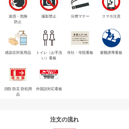
迷惑・危険
撮影禁止
分煙マナー
スマホ注意
防止
感染症対策用品
トイレ（お手洗
寺社・寺院看板
避難誘導看板
い）看板
消防 防災 防犯用
外国語対応看板
品
注文の流れ