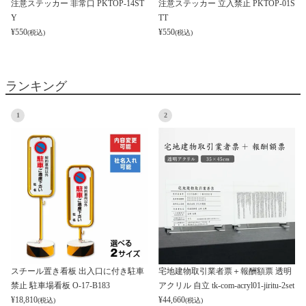
注意ステッカー 非常口 PKTOP-14ST
注意ステッカー 立入禁止 PKTOP-01S
Y
TT
¥
550
¥
550
(税込)
(税込)
ランキング
1
2
スチール置き看板 出入口に付き駐車
宅地建物取引業者票＋報酬額票 透明
禁止 駐車場看板 O-17-B183
アクリル 自立 tk-com-acryl01-jiritu-2set
¥
18,810
¥
44,660
(税込)
(税込)