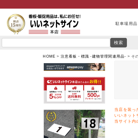
駐車場用品
検索
HOME
注意看板・標識 -建物管理関連用品-
そ
当店を装っ
いいネット
当サイト内