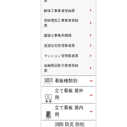
票
解体工事業者登録票
登録電気工事業者登録
票
建築士事務所標識
賃貸住宅管理業者票
マンション管理業者票
金融商品取引業者登録
票
看板種類別
立て看板 屋外
用
立て看板 屋内
用
消防 防災 防犯