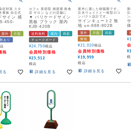
染症対策 スタ
カフェ 美容院 雑貨屋 飲食
屋外に適した樹脂製です。
屋
き看板 自立式
店 サロン などの店舗に
注水ウェイトと一体型のコ
注
ドサイン 感
▼ バリケードサイン
ンパクト設計です。
ン
サインキュート2 無
サ
-450-
黒板 ブラック 屋内
地 un-888-802B
体
KJB-420B
屋外
片面
両面
屋外
片面
送料無料
屋内
両面
¥
無地
数あり
チョークボード
¥
21,010
税込
¥
24,750
込
税込
会員特別価格
¥
価格
会員特別価格
税
¥
19,959
¥
23,512
税込
税込
詳細を見る
見る
詳細を見る