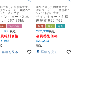
外に適した樹脂製です。
屋外に適した樹脂製です。
水ウェイトと一体型のコ
注水ウェイトと一体型のコ
パクト設計です。
ンパクト設計です。
インキュート2 本
サインキュート2 指
 un-867-76bb
差呼称 888-762
屋外
本体のみ
屋外
片面
両面
16,830
¥
22,330
税込
税込
会員特別価格
会員特別価格
15,988
¥
21,213
込
税込
詳細を見る
詳細を見る