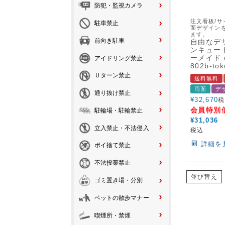
防犯・監視カメラ
注文看板/サ
駐車禁止
面デザイン
ます。
前向き駐車
自由なデ
ンキュート
ーメイド u
アイドリング禁止
802b-tok
Ｕターン禁止
送料無料
両面
デ
通り抜け禁止
¥
32,670
税
会員特別
駐輪場・駐輪禁止
¥
31,036
立入禁止・不法侵入
税込
詳細を
ポイ捨て禁止
不法投棄禁止
並び替え
ゴミ置き場・分別
ペットの散歩マナー
喫煙所・禁煙