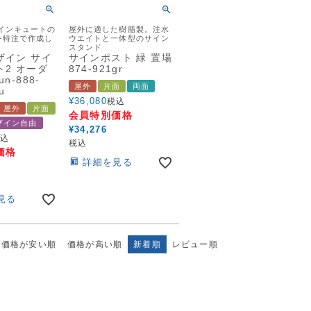
インキュートの
屋外に適した樹脂製。注水
を特注で作成し
ウエイトと一体型のサイン
スタンド
ザイン サイ
サインポスト 緑 置場
2 オーダ
874-921gr
n-888-
屋外
片面
両面
u
¥
36,080
税込
屋外
片面
会員特別価格
ザイン自由
¥
34,276
込
税込
価格
詳細を見る
見る
価格が安い順
価格が高い順
新着順
レビュー順