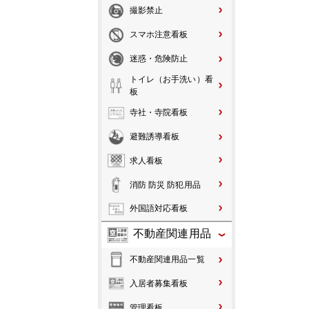
撮影禁止
スマホ注意看板
迷惑・危険防止
トイレ（お手洗い）看
板
寺社・寺院看板
避難誘導看板
求人看板
消防 防災 防犯用品
外国語対応看板
不動産関連用品
不動産関連用品一覧
入居者募集看板
管理看板