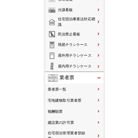
分譲看板
住宅宿泊事業法対応標
識
民泊禁止看板
簡易チラシケース
屋外用チラシケース
屋内用チラシケース
業者票
業者票一覧
宅地建物取引業者票
報酬額票
建設業の許可票
住宅宿泊管理業者登録