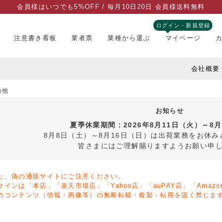
会員様はいつでも5%OFF / 毎月10日20日 会員様送料無料
ログイン・新規登録
注意書き看板
業者票
業種から選ぶ
マイページ
会社概要
の他
お知らせ
夏季休業期間：2026年8月11日（火）～8
8月8日（土）～8月16日（日）は出荷業務をお休
皆さまにはご理解賜りますようお願い申
た、偽の通販サイトにご注意ください。
サインは「本店」「楽天市場店」「Yahoo店」「auPAY店」「Ama
のコンテンツ（情報・画像等）の無断転載・複製・転用を固く禁じま