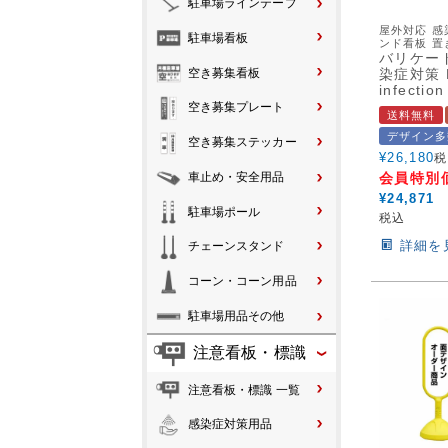
駐車場ラインテープ
屋外対応 感
駐車場看板
ンド看板 置
バリケー
空き募集看板
染症対策 B
infection
空き募集プレート
送料無料
デザイン多
空き募集ステッカー
¥
26,180
税
車止め・安全用品
会員特別
¥
24,871
駐車場ポール
税込
詳細を
チェーンスタンド
コーン・コーン用品
駐車場用品その他
注意看板・標識
注意看板・標識 一覧
感染症対策用品