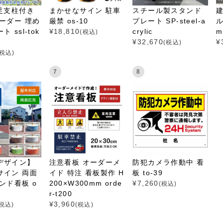
足支柱付き
まかせなサイン 駐車
スチール製スタンド
ーダー 埋め
厳禁 os-10
プレート SP-steel-a
ル
 ssl-tok
¥
18,810
crylic
mi
(税込)
¥
32,670
¥
(税込)
(税込)
7
8
デザイン】
注意看板 オーダーメ
防犯カメラ作動中 看
サイン 両面
イド 特注 看板製作 H
板 to-39
ンド看板 o
200×W300mm orde
¥
7,260
(税込)
m
r-t200
¥
3,960
(税込)
(税込)