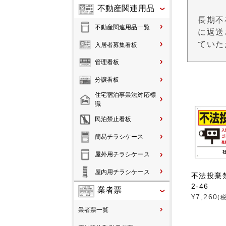
不動産関連用品
長期不
不動産関連用品一覧
に返送
ていた
入居者募集看板
管理看板
分譲看板
住宅宿泊事業法対応標
識
民泊禁止看板
簡易チラシケース
屋外用チラシケース
屋内用チラシケース
不法投棄禁
2-46
業者票
¥
7,260
(
業者票一覧