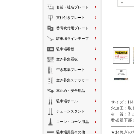
名前・社名プレート
支柱付きプレート
番号吹付用プレート
駐車場ラインテープ
駐車場看板
空き募集看板
空き募集プレート
空き募集ステッカー
車止め・安全用品
駐車場ポール
サイズ：H4
穴加工：取
チェーンスタンド
材 質：3
看板最下部
コーン・コーン用品
───────
★お急ぎの
駐車場用品その他