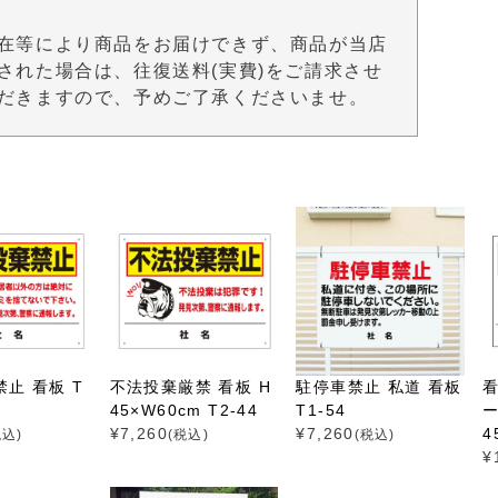
在等により商品をお届けできず、商品が当店
された場合は、往復送料(実費)をご請求させ
だきますので、予めご了承くださいませ。
止 看板 T
不法投棄厳禁 看板 H
駐停車禁止 私道 看板
45×W60cm T2-44
T1-54
ー
¥
7,260
¥
7,260
4
税込)
(税込)
(税込)
¥