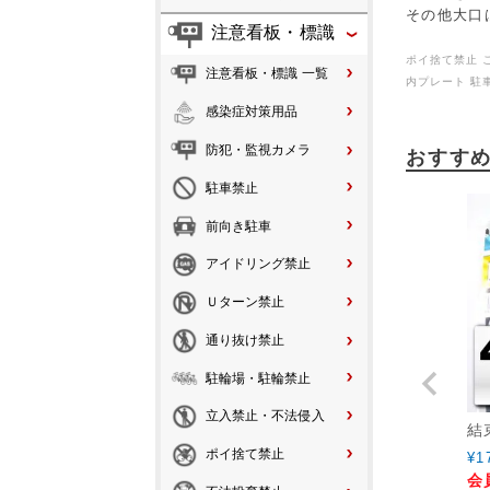
その他大口
注意看板・標識
ポイ捨て禁止 
注意看板・標識 一覧
内プレート 駐
感染症対策用品
防犯・監視カメラ
おすす
駐車禁止
前向き駐車
アイドリング禁止
Ｕターン禁止
通り抜け禁止
駐輪場・駐輪禁止
立入禁止・不法侵入
結
ポイ捨て禁止
¥
1
会