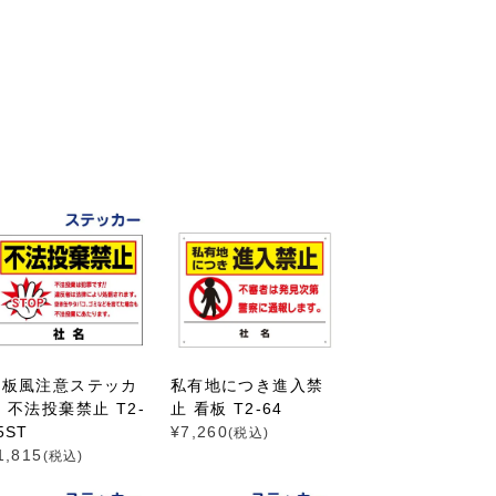
看板風注意ステッカ
私有地につき進入禁
 不法投棄禁止 T2-
止 看板 T2-64
5ST
¥
7,260
(税込)
1,815
(税込)