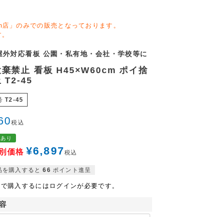
zon店」のみでの販売となっております。
す。
屋外対応看板 公園・私有地・会社・学校等に
棄禁止 看板 H45×W60cm ポイ捨
T2-45
号
T2-45
60
税込
格あり
¥
6,897
別価格
税込
品を購入すると
66
ポイント進呈
格で購入するにはログインが必要です。
容