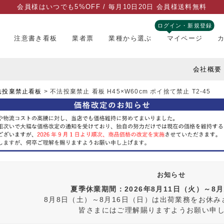
会員様はいつでも5%OFF / 毎月10日20日 会員様送料無料
ログイン・新規登録
注意書き看板
業者票
業種から選ぶ
マイページ
会社概要
法投棄禁止看板
不法投棄禁止 看板 H45×W60cm ポイ捨て禁止 T2-45
お知らせ
夏季休業期間：2026年8月11日（火）～8
8月8日（土）～8月16日（日）は出荷業務をお休
皆さまにはご理解賜りますようお願い申