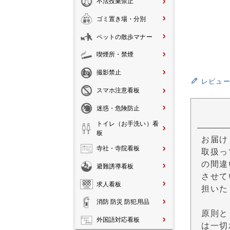
不法投棄禁止
ゴミ置き場・分別
ペットの散歩マナー
喫煙所・禁煙
撮影禁止
レビュ
スマホ注意看板
迷惑・危険防止
トイレ（お手洗い）看
板
お届け
寺社・寺院看板
取扱っ
の間違
避難誘導看板
させて
求人看板
担いた
消防 防災 防犯用品
原則と
外国語対応看板
は一切