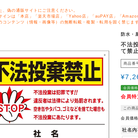
た、偽の通販サイトにご注意ください。
サインは「本店」「楽天市場店」「Yahoo店」「auPAY店」「Ama
のコンテンツ（情報・画像等）の無断転載・複製・転用を固く禁じま
防水・
不法投
て禁止 
商品番
¥
7,2
会員価
会員特
この商
会員価
社名内