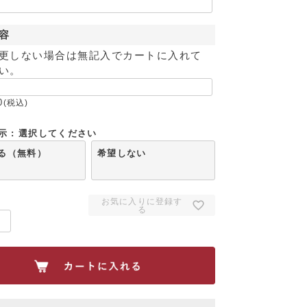
容
更しない場合は無記入でカートに入れて
い。
0
税込
示
選択してください
る（無料）
希望しない
お気に入りに登録す
る