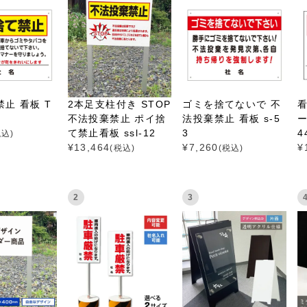
止 看板 T
2本足支柱付き STOP
ゴミを捨てないで 不
不法投棄禁止 ポイ捨
法投棄禁止 看板 s-5
ー
て禁止看板 ssl-12
3
4
税込)
¥
13,464
¥
7,260
¥
(税込)
(税込)
2
3