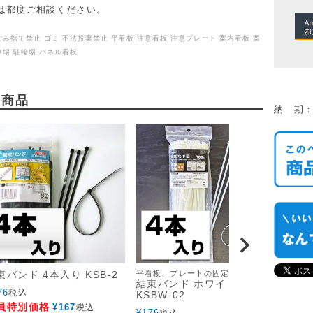
は都度ご相談ください。
ごみ捨て禁止 ゴミ 不法投棄禁止 平看板 注意看板 注意プレート 案内看板 案
車場 駐輪場 パネル看板
め商品
納 期：
束バンド 4本入り KSB-2
平看板、プレートの固定に
結束バンド ホワイト4本入り
76
税込
KSBW-02
員特別価格
¥
167
税込
¥
176