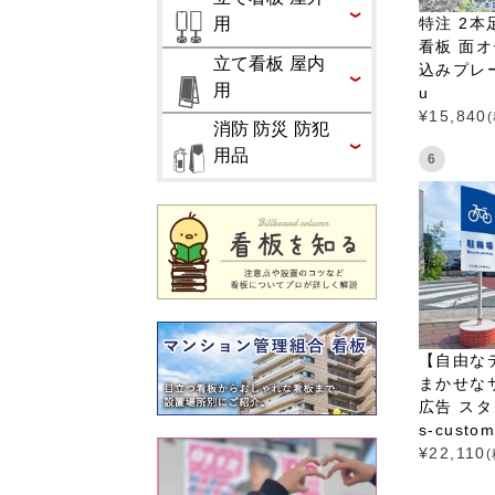
用
特注 2本
看板 面オ
立て看板 屋内
込みプレート
用
u
¥
15,840
消防 防災 防犯
用品
6
【自由な
まかせな
広告 スタ
s-custo
¥
22,110