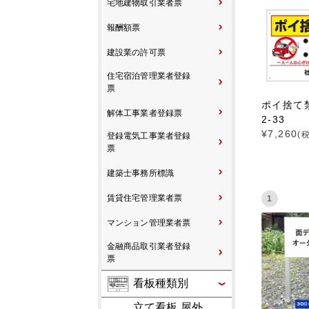
宅地建物取引業者票
報酬額票
建設業の許可票
住宅宿泊管理業者登録
票
ポイ捨て禁
解体工事業者登録票
2-33
¥
7,260
(
登録電気工事業者登録
票
建築士事務所標識
賃貸住宅管理業者票
1
マンション管理業者票
金融商品取引業者登録
票
看板種類別
立て看板 屋外