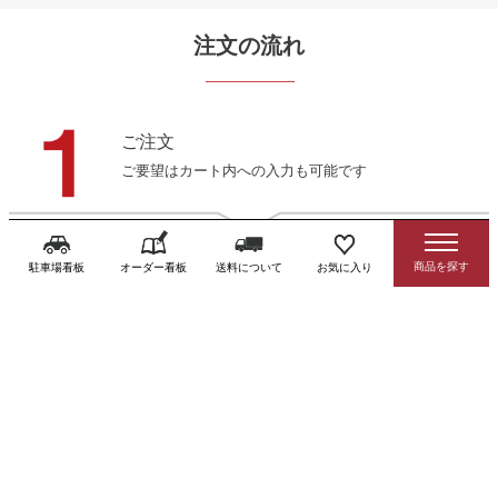
注文の流れ
ご注文
ご要望はカート内への入力も可能です
ご購入手続き
駐車場看板
オーダー看板
送料について
お気に入り
カート内の項目に沿ってお進みください
自動配信メール
注文後すぐに届くメール（金額未変更）
当店からの注文確認メール