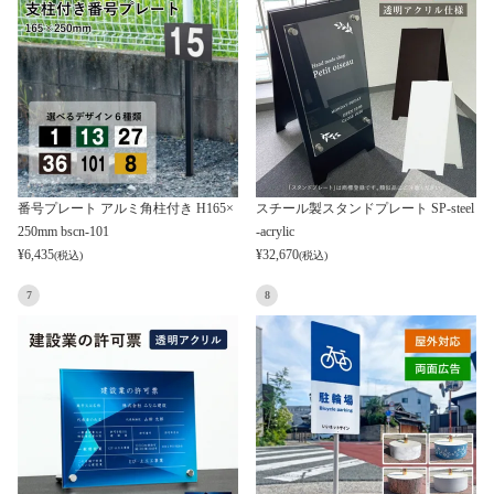
番号プレート アルミ角柱付き H165×
スチール製スタンドプレート SP-steel
250mm bscn-101
-acrylic
¥
6,435
¥
32,670
(税込)
(税込)
7
8