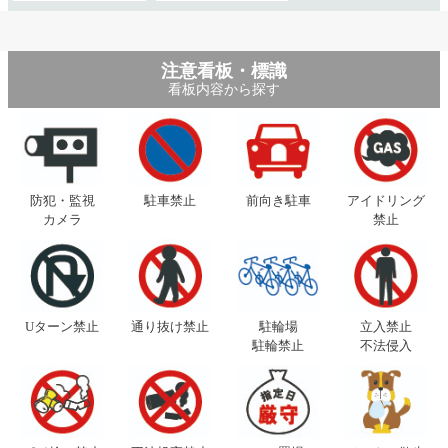
注意看板・標識
看板内容から探す
防犯・監視
駐車禁止
前向き駐車
アイドリング
カメラ
禁止
Uターン禁止
通り抜け禁止
駐輪場
立入禁止
駐輪禁止
不法侵入