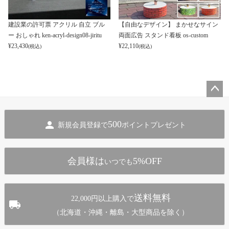
建設業の許可票 アクリル 自立 ブル
【自由なデザイン】 まかせなサイン
ー おしゃれ ken-acryl-design08-jiritu
両面広告 スタンド看板 os-custom
¥
23,430
¥
22,110
(税込)
(税込)
ペー
ジト
500
新規会員登録で
ポイントプレゼント
ップ
へ
会員様は
5%OFF
いつでも
送料無料
22,000円以上購入で
（北海道・沖縄・離島・大型商品を除く）