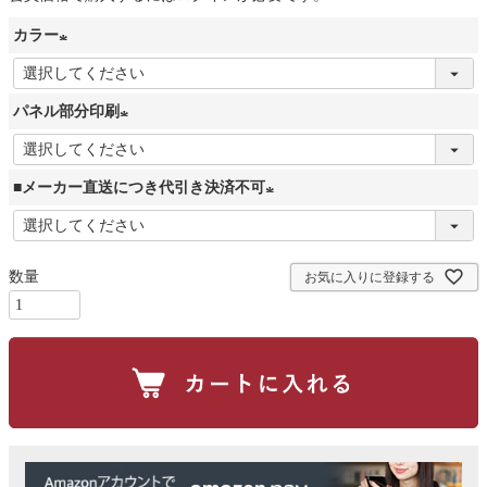
カラー
(
必
パネル部分印刷
須
(
)
必
■メーカー直送につき代引き決済不可
須
(
)
必
お気に入りに登録する
須
)