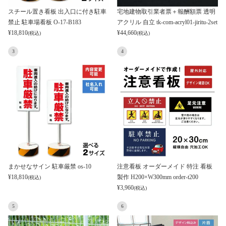
スチール置き看板 出入口に付き駐車
宅地建物取引業者票＋報酬額票 透明
禁止 駐車場看板 O-17-B183
アクリル 自立 tk-com-acryl01-jiritu-2set
¥
18,810
¥
44,660
(税込)
(税込)
3
4
まかせなサイン 駐車厳禁 os-10
注意看板 オーダーメイド 特注 看板
¥
18,810
製作 H200×W300mm order-t200
(税込)
¥
3,960
(税込)
5
6