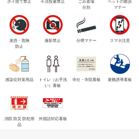
ポイ捨て禁止
不法投棄禁止
ごみ置場
ペットの散歩
分別
マナー
迷惑・危険
撮影禁止
分煙マナー
スマホ注意
防止
感染症対策用品
トイレ（お手洗
寺社・寺院看板
避難誘導看板
い）看板
消防 防災 防犯用
外国語対応看板
品