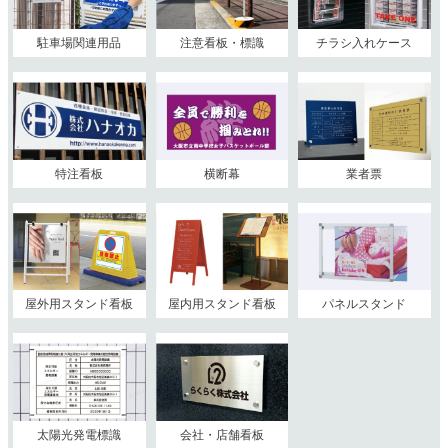
駐車場関連用品
注意看板・標識
チラシ入れケース
特注看板
横断幕
業者票
屋外用スタンド看板
屋内用スタンド看板
パネルスタンド
太陽光発電標識
会社・店舗看板