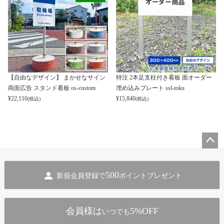
【自由なデザイン】 まかせなサイン
特注 2本足支柱付き看板 面オーダー
両面広告 スタンド看板 os-custom
埋め込みプレート ssl-toku
¥
22,110
¥
15,840
(税込)
(税込)
ペー
ジト
500
新規会員登録で
ポイントプレゼント
ップ
へ
会員様は
5%OFF
いつでも