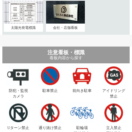
太陽光発電標識
会社・店舗看板
注意看板・標識
看板内容から探す
防犯・監視
駐車禁止
前向き駐車
アイドリング
カメラ
禁止
Uターン禁止
通り抜け禁止
駐輪場
立入禁止