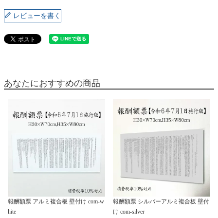
レビューを書く
あなたにおすすめの商品
報酬額票 アルミ複合板 壁付け com-w
報酬額票 シルバーアルミ複合板 壁付
hite
け com-silver