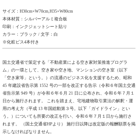
サイズ：H30cm×W70cm,H35×W80cm
本体材質：シルバーアルミ複合板
印刷：インクジェットシート貼り
カラー：ブラック / 文字：白
※化粧ビス4本付き
国土交通省で策定する「不動産業による空き家対策推進プログラ
ム」の一環として、空き家や空き地、マンションの空き室（以下
「空き家等」という。）の流通のビジネス化を支援するため、昭和
45 年建設省告示第 1552 号の一部を改正する告示（令和６年国土交通
省告示第 949 号）が令和６年６月 21 日に公布され、令和６年７月１
日から施行されます。 これを踏まえ、宅地建物取引業法の解釈・運
用の考え方（平成 13 年国総動第３号。以下「ガイドライン」とい
う。）についても所要の改正を行い、令和６年７月１日から施行さ
れます。 （国土交通省HPより） 施行日以降は改定版の報酬額票を掲
示しなければなりません。