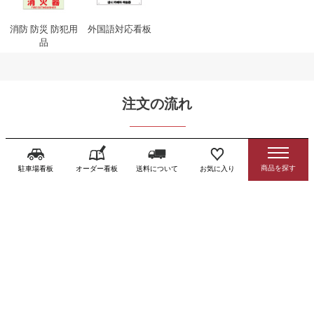
消防 防災 防犯用
外国語対応看板
品
注文の流れ
ご注文
駐車場看板
オーダー看板
送料について
お気に入り
ご要望はカート内への入力も可能です
ご購入手続き
カート内の項目に沿ってお進みください
自動配信メール