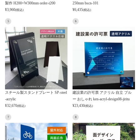
製作 H200×W300mm order-t200
250mm bscn-101
¥
3,960
¥
6,435
(税込)
(税込)
5
6
スチール製スタンドプレート SP-steel
建設業の許可票 アクリル 自立 ブル
-acrylic
ー おしゃれ ken-acryl-design08-jiritu
¥
32,670
¥
23,430
(税込)
(税込)
7
8