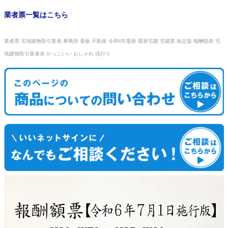
業者票一覧はこちら
業者票 宅地建物取引業者 事務所 看板 不動産 令和6年最新 最新宅建 宅建業 改定版 報酬額表 宅
地建物取引業者表 かっこいい おしゃれ 流行り