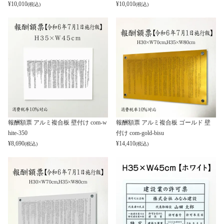
¥
10,010
¥
10,010
(税込)
(税込)
報酬額票 アルミ複合板 壁付け com-w
報酬額票 アルミ複合板 ゴールド 壁
hite-350
付け com-gold-bisu
¥
8,690
¥
14,410
(税込)
(税込)