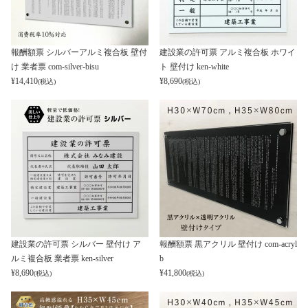
報酬額票 シルバーアルミ複合板 壁付
建設業の許可票 アルミ複合板 ホワイ
け 業者票 com-silver-bisu
ト 壁付け ken-white
¥
14,410
¥
8,690
(税込)
(税込)
建設業の許可票 シルバー 壁付け ア
報酬額票 黒アクリル 壁付け com-acryl
ルミ複合板 業者票 ken-silver
b
¥
8,690
¥
41,800
(税込)
(税込)