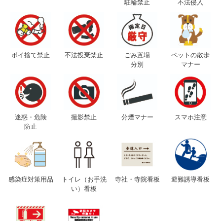
駐輪禁止
不法侵入
ポイ捨て禁止
不法投棄禁止
ごみ置場
ペットの散歩
分別
マナー
迷惑・危険
撮影禁止
分煙マナー
スマホ注意
防止
感染症対策用品
トイレ（お手洗
寺社・寺院看板
避難誘導看板
い）看板