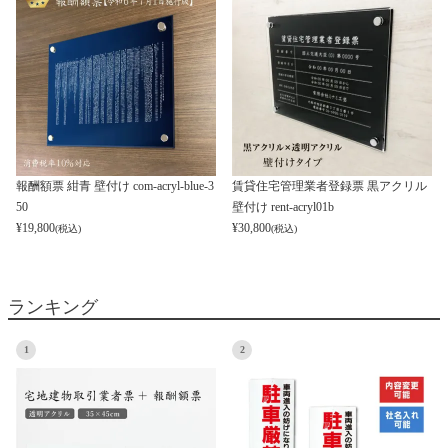
報酬額票 紺青 壁付け com-acryl-blue-3
賃貸住宅管理業者登録票 黒アクリル
50
壁付け rent-acryl01b
¥
19,800
¥
30,800
(税込)
(税込)
ランキング
1
2