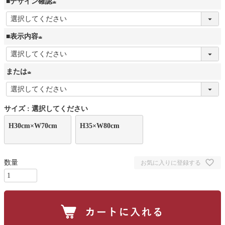
■デザイン確認
(
必
■表示内容
須
(
)
必
または
須
(
)
必
サイズ
選択してください
須
H30cm×W70cm
)
H35×W80cm
お気に入りに登録する