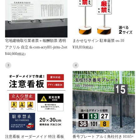
宅地建物取引業者票＋報酬額票 透明
まかせなサイン 駐車厳禁 os-10
アクリル 自立 tk-com-acryl01-jiritu-2set
¥
18,810
(税込)
¥
44,660
(税込)
3
4
注意看板 オーダーメイド 特注 看板
番号プレート アルミ角柱付き H165×