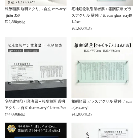
報酬額票 透明アクリル 自立 com-acryl
宅地建物取引業者票＋報酬額票 ガラ
-jiritu-350
スアクリル 壁付け tk-com-glass-acryl0
¥
22,880
1-2set
(税込)
¥
61,600
(税込)
宅地建物取引業者票＋報酬額票 透明
報酬額票 ガラスアクリル 壁付け com
アクリル 自立 tk-com-acryl01-jiritu-2set
-glass-acryl
¥
44,660
¥
41,800
(税込)
(税込)