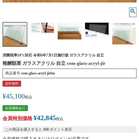
消費税率10%対応 令和6年7月1日施行版 ガラスアクリル 自立
報酬額票 ガラスアクリル 自立 com-glass-acryl-jir
商品番号
com-glass-acryl-jiritu
送料無料
¥
45,100
税込
会員価格あり
¥
42,845
会員特別価格
税込
この商品を購入すると
410
ポイント進呈
会員価格で購入するにはログインが必要です。