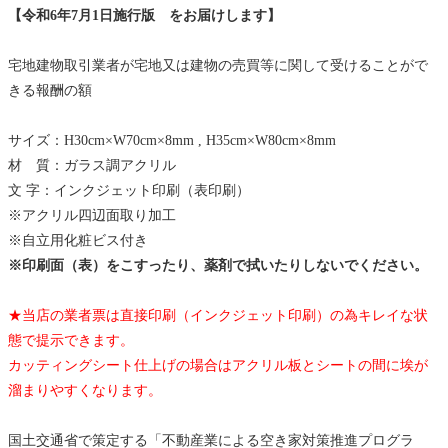
【令和6年7月1日施行版 をお届けします】
宅地建物取引業者が宅地又は建物の売買等に関して受けることがで
きる報酬の額
サイズ：H30cm×W70cm×8mm , H35cm×W80cm×8mm
材 質：ガラス調アクリル
文 字：インクジェット印刷（表印刷）
※アクリル四辺面取り加工
※自立用化粧ビス付き
※印刷面（表）をこすったり、薬剤で拭いたりしないでください。
★当店の業者票は直接印刷（インクジェット印刷）の為キレイな状
態で提示できます。
カッティングシート仕上げの場合はアクリル板とシートの間に埃が
溜まりやすくなります。
国土交通省で策定する「不動産業による空き家対策推進プログラ