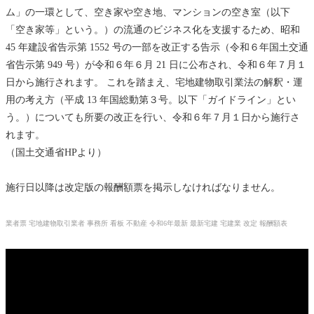
ム」の一環として、空き家や空き地、マンションの空き室（以下
「空き家等」という。）の流通のビジネス化を支援するため、昭和
45 年建設省告示第 1552 号の一部を改正する告示（令和６年国土交通
省告示第 949 号）が令和６年６月 21 日に公布され、令和６年７月１
日から施行されます。 これを踏まえ、宅地建物取引業法の解釈・運
用の考え方（平成 13 年国総動第３号。以下「ガイドライン」とい
う。）についても所要の改正を行い、令和６年７月１日から施行さ
れます。
（国土交通省HPより）
施行日以降は改定版の報酬額票を掲示しなければなりません。
業者票 宅地建物取引業者 事務所 看板 不動産 令和6年最新 最新宅建 宅建業 改定 報酬額表