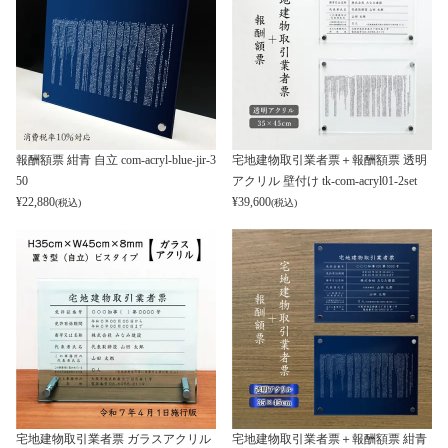
報酬額票 紺青 自立 com-acryl-blue-jir-3
宅地建物取引業者票＋報酬額票 透明
50
アクリル 壁付け tk-com-acryl01-2set
¥
22,880
¥
39,600
(税込)
(税込)
宅地建物取引業者票 ガラスアクリル
宅地建物取引業者票＋報酬額票 紺青