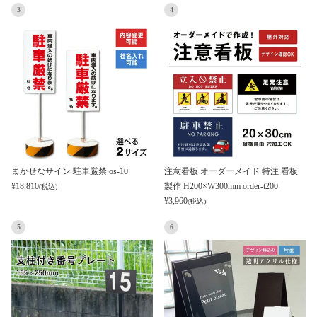
3
4
まかせなサイン 駐車厳禁 os-10
注意看板 オーダーメイド 特注 看板
¥
18,810
製作 H200×W300mm order-t200
(税込)
¥
3,960
(税込)
5
6