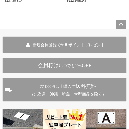
¥
23,430
¥
22,110
(税込)
(税込)
ペー
ジト
500
新規会員登録で
ポイントプレゼント
ップ
へ
会員様は
5%OFF
いつでも
送料無料
22,000円以上購入で
（北海道・沖縄・離島・大型商品を除く）