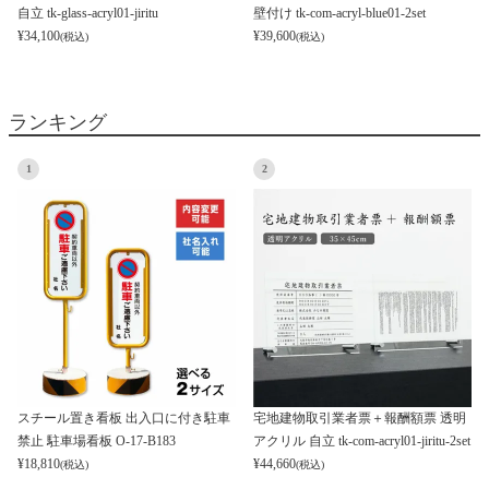
自立 tk-glass-acryl01-jiritu
壁付け tk-com-acryl-blue01-2set
¥
34,100
¥
39,600
(税込)
(税込)
ランキング
1
2
スチール置き看板 出入口に付き駐車
宅地建物取引業者票＋報酬額票 透明
禁止 駐車場看板 O-17-B183
アクリル 自立 tk-com-acryl01-jiritu-2set
¥
18,810
¥
44,660
(税込)
(税込)