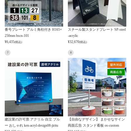
番号プレート アルミ角柱付き H165×
スチール製スタンドプレート SP-steel
250mm bscn-101
-acrylic
¥
6,435
¥
32,670
(税込)
(税込)
7
8
建設業の許可票 アクリル 自立 ブル
【自由なデザイン】 まかせなサイン
ー おしゃれ ken-acryl-design08-jiritu
両面広告 スタンド看板 os-custom