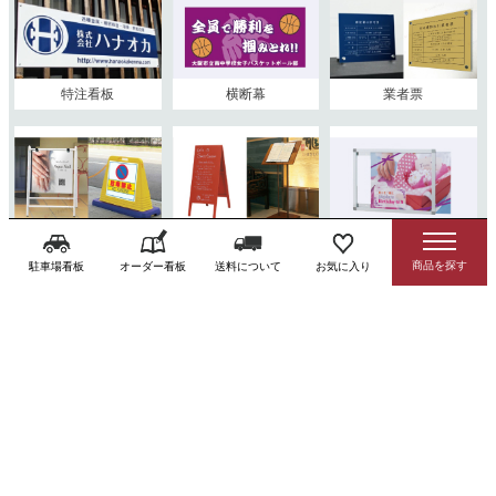
特注看板
横断幕
業者票
屋外用スタンド看板
屋内用スタンド看板
パネルスタンド
駐車場看板
オーダー看板
送料について
お気に入り
太陽光発電標識
会社・店舗看板
注意看板・標識