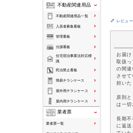
不動産関連用品
不動産関連用品一覧
レビュ
入居者募集看板
管理看板
分譲看板
お届け
住宅宿泊事業法対応標
識
取扱っ
の間違
民泊禁止看板
させて
簡易チラシケース
担いた
屋外用チラシケース
原則と
屋内用チラシケース
は一切
業者票
長期不
業者票一覧
に返送
ていた