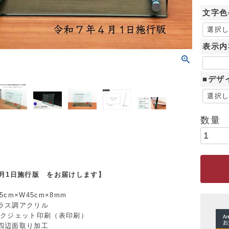
文字色
表示内
■デザ
4月1日施行版 をお届けします】
cm×W45cm×8mm
ラス調アクリル
ンクジェット印刷（表印刷）
四辺面取り加工