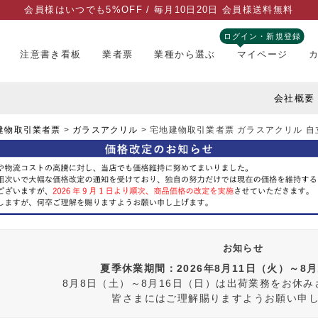
会員様はいつでも5%OFF / 毎月10日20日 会員様送料無料
ログイン・新規登録
注意書き看板
業者票
業種から選ぶ
マイページ
会社概要
建物取引業者票
ガラスアクリル
宅地建物取引業者票 ガラスアクリル 自立 tk-g
お知らせ
夏季休業期間：2026年8月11日（火）～8
8月8日（土）～8月16日（日）は出荷業務をお休
皆さまにはご理解賜りますようお願い申