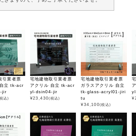
取引業者票
宅地建物取引業者票
宅地建物取引業者票
立 tk-acr
アクリル 自立 tk-acr
ガラスアクリル 自立
ア
-jir
yl-dsin04-jir
tk-glass-acryl01-jiri
y
¥
23,430
tu
¥
(税込)
(税込)
¥
34,100
(税込)