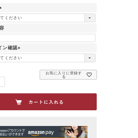
(
必
容
須
)
イン確認
(
必
須
お気に入りに登録す
)
る