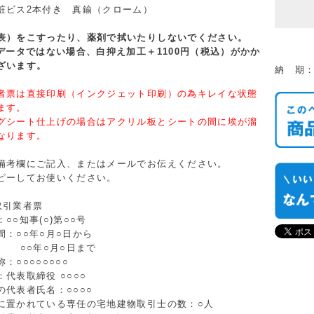
粧ビス2本付き 真鍮（クローム）
表）をこすったり、薬剤で拭いたりしないでください。
iデータではない場合、白抑え加工＋1100円（税込）がかか
ざいます。
納 期
者票は直接印刷（インクジェット印刷）の為キレイな状態
ます。
グシート仕上げの場合はアクリル板とシートの間に埃が溜
なります。
備考欄にご記入、またはメールでお伝えください。
ピーしてお使いください。
取引業者票
○○知事(○)第○○号
間：○○年○月○日から
○月○日まで
：○○○○○○○○
代表取締役 ○○○○
の代表者氏名：○○○○
に置かれている専任の宅地建物取引士の数：○人