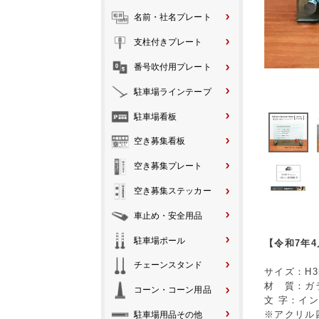
名前・社名プレート
支柱付きプレート
番号吹付用プレート
駐車場ラインテープ
駐車場看板
空き募集看板
空き募集プレート
空き募集ステッカー
車止め・安全用品
駐車場ポール
【令和7年
チェーンスタンド
サイズ：H35
材 質：ガ
コーン・コーン用品
文 字：イ
※アクリル
駐車場用品その他