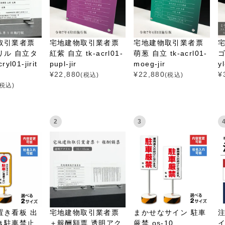
取引業者票
宅地建物取引業者票
宅地建物取引業者票
リル 自立タ
紅紫 自立 tk-acrl01-
萌葱 自立 tk-acrl01-
ゴ
yl01-jirit
pupl-jir
moeg-jir
y
¥
22,880
¥
22,880
¥
(税込)
(税込)
(税込)
2
3
置き看板 出
宅地建物取引業者票
まかせなサイン 駐車
き駐車禁止
＋報酬額票 透明アク
厳禁 os-10
イ