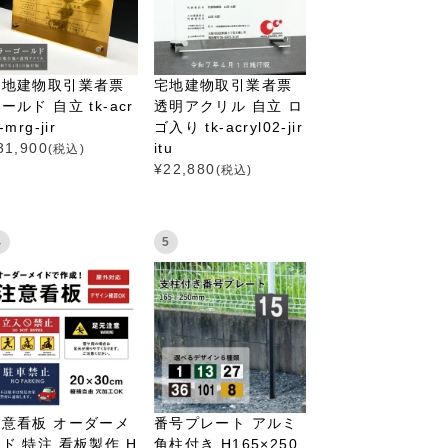
宅地建物取引業者票
宅地建物取引業者票
ールド 自立 tk-acr
透明アクリル 自立 ロ
l-mrg-jir
ゴ入り tk-acryl02-jir
31,900
itu
(税込)
¥
22,880
(税込)
4
5
注意看板 オーダーメ
番号プレート アルミ
ド 特注 看板製作 H
角柱付き H165×250