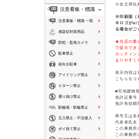
※自立用化
注意看板・標識
※印刷面（
注意看板・標識 一覧
※ロゴがa
る場合がご
感染症対策用品
★当店の業
防犯・監視カメラ
で提示でき
駐車禁止
カッティン
まりやすく
前向き駐車
表示内容は
アイドリング禁止
こちらをコ
Ｕターン禁止
■宅地建物
通り抜け禁止
免許証番号：
免許有効期
駐輪場・駐輪禁止
○○年
商号又は名称
立入禁止・不法侵入
代表者氏名：
この事務所
ポイ捨て禁止
この事務所