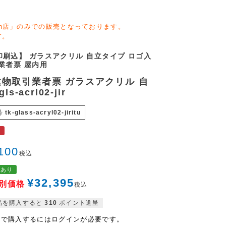
zon店」のみでの販売となっております。
す。
印刷込】 ガラスアクリル 自立タイプ ロゴ入
業者票 屋内用
物取引業者票 ガラスアクリル 自
gls-acrl02-jir
号
tk-glass-acryl02-jiritu
料
100
税込
格あり
¥
32,395
別価格
税込
品を購入すると
310
ポイント進呈
格で購入するにはログインが必要です。