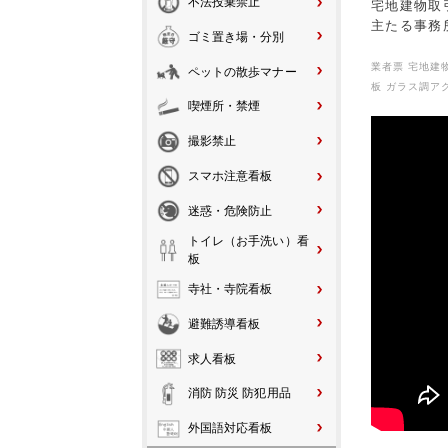
不法投棄禁止
宅地建物取
主たる事務所
ゴミ置き場・分別
業者票 宅地建物
ペットの散歩マナー
板 ガラス調ア
喫煙所・禁煙
撮影禁止
スマホ注意看板
迷惑・危険防止
トイレ（お手洗い）看
板
寺社・寺院看板
避難誘導看板
求人看板
消防 防災 防犯用品
外国語対応看板