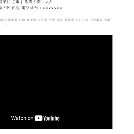
引業に従事する者の数：○人
の所在地 電話番号：○○○○○○○
取引業者票 宅建 業者票 許可票 看板 標識 事務所 おしゃれ 法定看板 金看
クリル