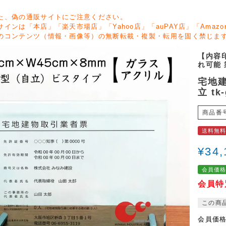
た、偽の通販サイトにご注意ください。
サインは「本店」「楽天市場店」「Yahoo店」「auPAY店」「Ama
のコンテンツ（情報・画像等）の無断転載・複製・転用を固く禁じま
【内容
れ可能 
宅地建
立 tk-
商品番
送料無
¥
34,
会員価
会員特
この商
会員価