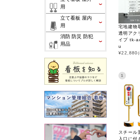
用
立て看板 屋内
用
宅地建物
透明アク
消防 防災 防犯
イプ tk-acr
用品
u
¥
22,880
1
スチール
入口に付