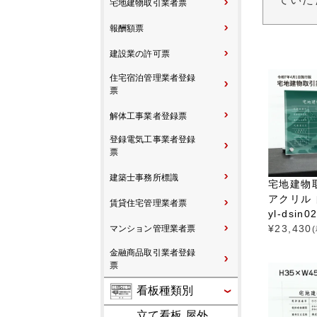
宅地建物取引業者票
報酬額票
建設業の許可票
住宅宿泊管理業者登録
票
解体工事業者登録票
登録電気工事業者登録
票
建築士事務所標識
宅地建物
アクリル 自
賃貸住宅管理業者票
yl-dsin02
¥
23,430
マンション管理業者票
金融商品取引業者登録
票
看板種類別
立て看板 屋外