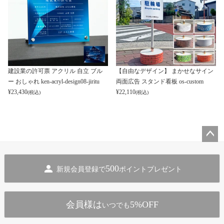
建設業の許可票 アクリル 自立 ブル
【自由なデザイン】 まかせなサイン
ー おしゃれ ken-acryl-design08-jiritu
両面広告 スタンド看板 os-custom
¥
23,430
¥
22,110
(税込)
(税込)
ペー
ジト
500
新規会員登録で
ポイントプレゼント
ップ
へ
会員様は
5%OFF
いつでも