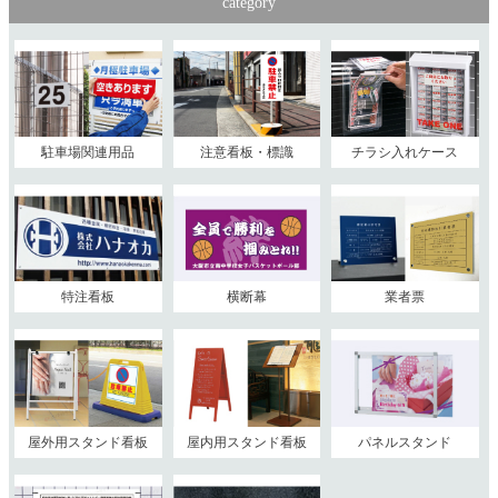
category
駐車場関連用品
注意看板・標識
チラシ入れケース
特注看板
横断幕
業者票
屋外用スタンド看板
屋内用スタンド看板
パネルスタンド