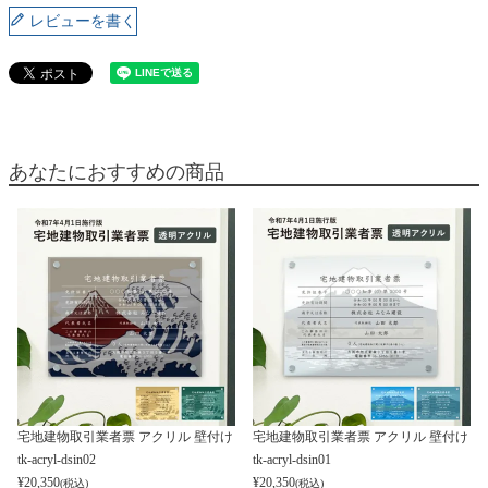
レビューを書く
あなたにおすすめの商品
宅地建物取引業者票 アクリル 壁付け
宅地建物取引業者票 アクリル 壁付け
tk-acryl-dsin02
tk-acryl-dsin01
¥
20,350
¥
20,350
(税込)
(税込)