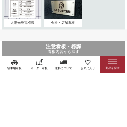
太陽光発電標識
会社・店舗看板
注意看板・標識
看板内容から探す
駐車場看板
オーダー看板
送料について
お気に入り
防犯・監視
駐車禁止
前向き駐車
アイドリング
カメラ
禁止
Uターン禁止
通り抜け禁止
駐輪場
立入禁止
駐輪禁止
不法侵入