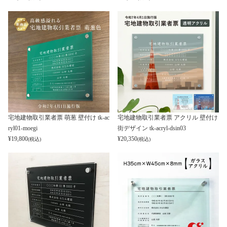
宅地建物取引業者票 萌葱 壁付け tk-ac
宅地建物取引業者票 アクリル 壁付け
ryl01-moegi
街デザイン tk-acryl-dsin03
¥
19,800
¥
20,350
(税込)
(税込)