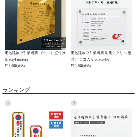
宅地建物取引業者票 ゴールド 壁付け
宅地建物取引業者票 透明アクリル 壁
tk-acryl-mirrorg
付け ロゴ入り tk-acryl02
¥
28,600
¥
19,800
(税込)
(税込)
ランキング
1
2