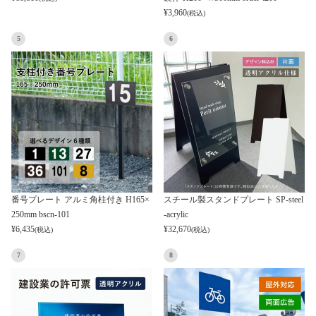
¥
3,960
(税込)
5
6
番号プレート アルミ角柱付き H165×
スチール製スタンドプレート SP-steel
250mm bscn-101
-acrylic
¥
6,435
¥
32,670
(税込)
(税込)
7
8