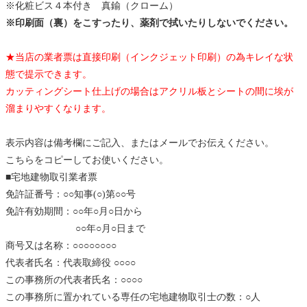
※化粧ビス４本付き 真鍮（クローム）
※印刷面（裏）をこすったり、薬剤で拭いたりしないでください。
★当店の業者票は直接印刷（インクジェット印刷）の為キレイな状
態で提示できます。
カッティングシート仕上げの場合はアクリル板とシートの間に埃が
溜まりやすくなります。
表示内容は備考欄にご記入、またはメールでお伝えください。
こちらをコピーしてお使いください。
■宅地建物取引業者票
免許証番号：○○知事(○)第○○号
免許有効期間：○○年○月○日から
○○年○月○日まで
商号又は名称：○○○○○○○○
代表者氏名：代表取締役 ○○○○
この事務所の代表者氏名：○○○○
この事務所に置かれている専任の宅地建物取引士の数：○人