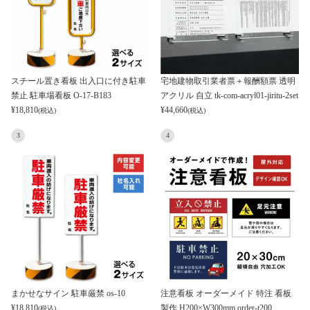
スチール置き看板 出入口に付き駐車
宅地建物取引業者票＋報酬額票 透明
禁止 駐車場看板 O-17-B183
アクリル 自立 tk-com-acryl01-jiritu-2set
¥
18,810
¥
44,660
(税込)
(税込)
3
4
まかせなサイン 駐車厳禁 os-10
注意看板 オーダーメイド 特注 看板
¥
18,810
製作 H200×W300mm order-t200
(税込)