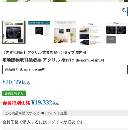
【内容印刷込】 アクリル 業者票 壁付けタイプ 屋内用
宅地建物取引業者票 アクリル 壁付け tk-acryl-dsin04
商品番号
tk-acryl-design04
¥
20,350
税込
会員価格あり
¥
19,332
会員特別価格
税込
この商品を購入すると
185
ポイント進呈
会員価格で購入するにはログインが必要です。