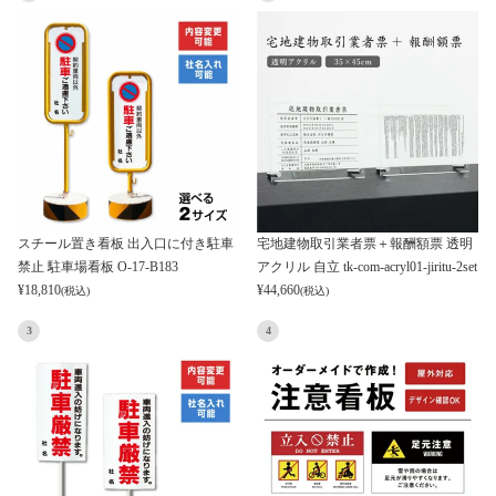
スチール置き看板 出入口に付き駐車
宅地建物取引業者票＋報酬額票 透明
禁止 駐車場看板 O-17-B183
アクリル 自立 tk-com-acryl01-jiritu-2set
¥
18,810
¥
44,660
(税込)
(税込)
3
4