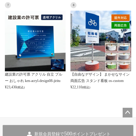
7
8
建設業の許可票 アクリル 自立 ブル
【自由なデザイン】 まかせなサイン
ー おしゃれ ken-acryl-design08-jiritu
両面広告 スタンド看板 os-custom
¥
23,430
¥
22,110
(税込)
(税込)
ペー
ジト
500
新規会員登録で
ポイントプレゼント