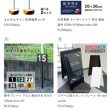
まかせなサイン 駐車厳禁 os-10
注意看板 オーダーメイド 特注 看板
¥
18,810
製作 H200×W300mm order-t200
(税込)
¥
3,960
(税込)
5
6
番号プレート アルミ角柱付き H165×
スチール製スタンドプレート SP-steel
250mm bscn-101
-acrylic
¥
6,435
¥
32,670
(税込)
(税込)