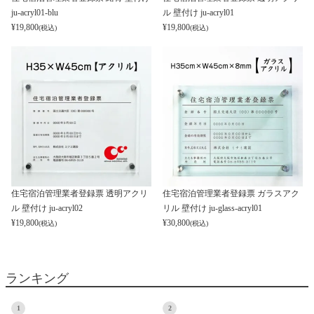
ju-acryl01-blu
ル 壁付け ju-acryl01
¥
19,800
¥
19,800
(税込)
(税込)
住宅宿泊管理業者登録票 透明アクリ
住宅宿泊管理業者登録票 ガラスアク
ル 壁付け ju-acryl02
リル 壁付け ju-glass-acryl01
¥
19,800
¥
30,800
(税込)
(税込)
ランキング
1
2