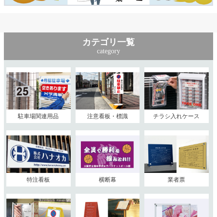
カテゴリ一覧
category
駐車場関連用品
注意看板・標識
チラシ入れケース
特注看板
横断幕
業者票