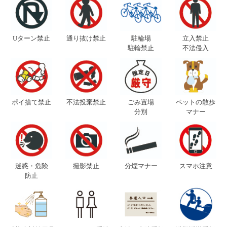
Uターン禁止
通り抜け禁止
駐輪場
立入禁止
駐輪禁止
不法侵入
ポイ捨て禁止
不法投棄禁止
ごみ置場
ペットの散歩
分別
マナー
迷惑・危険
撮影禁止
分煙マナー
スマホ注意
防止