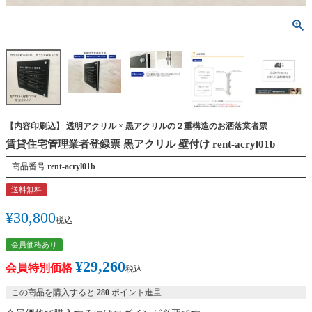
【内容印刷込】 透明アクリル × 黒アクリルの２重構造のお洒落業者票
賃貸住宅管理業者登録票 黒アクリル 壁付け rent-acryl01b
商品番号
rent-acryl01b
送料無料
¥
30,800
税込
会員価格あり
¥
29,260
会員特別価格
税込
この商品を購入すると
280
ポイント進呈