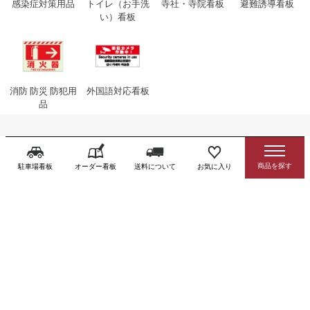
感染症対策用品
トイレ（お手洗
寺社・寺院看板
避難誘導看板
い）看板
消防 防災 防犯用
外国語対応看板
品
注文の流れ
駐車場看板
オーダー看板
送料について
お気に入り
ご注文
ご要望はカート内への入力も可能です
ご購入手続き