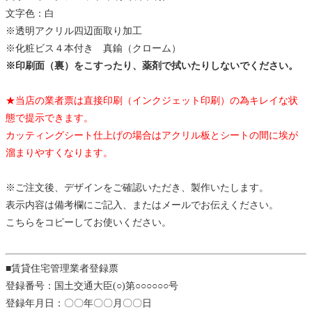
文字色：白
※透明アクリル四辺面取り加工
※化粧ビス４本付き 真鍮（クローム）
※印刷面（裏）をこすったり、薬剤で拭いたりしないでください。
★当店の業者票は直接印刷（インクジェット印刷）の為キレイな状
態で提示できます。
カッティングシート仕上げの場合はアクリル板とシートの間に埃が
溜まりやすくなります。
※ご注文後、デザインをご確認いただき、製作いたします。
表示内容は備考欄にご記入、またはメールでお伝えください。
こちらをコピーしてお使いください。
■賃貸住宅管理業者登録票
登録番号：国土交通大臣(○)第○○○○○○号
登録年月日：〇〇年〇〇月〇〇日