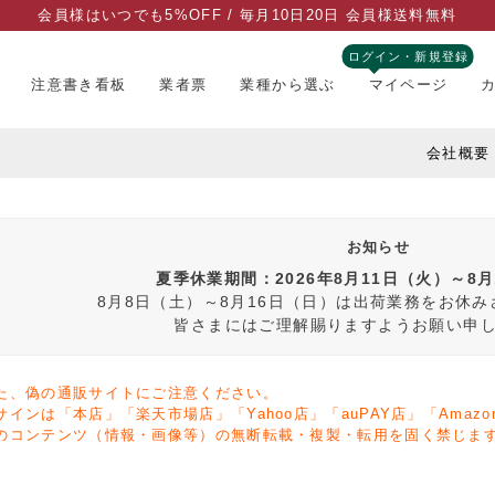
会員様はいつでも5%OFF / 毎月10日20日 会員様送料無料
ログイン・新規登録
注意書き看板
業者票
業種から選ぶ
マイページ
会社概要
お知らせ
夏季休業期間：2026年8月11日（火）～8
8月8日（土）～8月16日（日）は出荷業務をお休
皆さまにはご理解賜りますようお願い申
た、偽の通販サイトにご注意ください。
サインは「本店」「楽天市場店」「Yahoo店」「auPAY店」「Ama
のコンテンツ（情報・画像等）の無断転載・複製・転用を固く禁じま