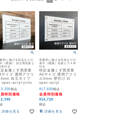
業所に掲げる氏名などの
営業所に掲げる氏名などの
示（標識） 自立用化粧ビ
表示（標識）化粧ビス４本
1本付き
付き
特定金属くず買受業
特定金属くず買受業
4サイズ 透明アクリ
A4サイズ 透明アクリ
3mm 自立タイプ
ル3mm 壁付け 白
 spec-acryl-jiritu
spec-acryl
13,200
¥
17,600
税込
税込
会員特別価格
会員特別価格
12,540
¥
16,720
込
税込
詳細を見る
詳細を見る