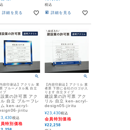
込
税込
詳細を見る
詳細を見る
内容印刷込】アクリル 業
【内容印刷込】アクリル 業
票 ブルーメタル風 自立
者票 下部に会社のロゴが入
イプ
ります 自立タイプ
建設業の許可票 アク
建設業の許可票 アク
ル 自立 ブルーフレ
リル 自立 ken-acryl-
ム ken-acryl-
design05-jiritu
esign06-jiritu
¥
23,430
税込
23,430
税込
会員特別価格
会員特別価格
¥
22,258
22,258