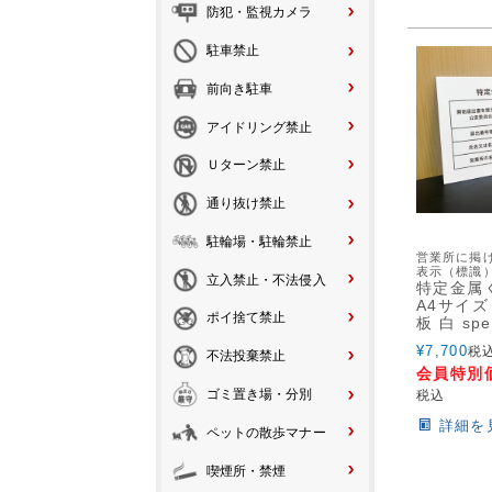
防犯・監視カメラ
駐車禁止
前向き駐車
アイドリング禁止
Ｕターン禁止
通り抜け禁止
駐輪場・駐輪禁止
営業所に掲
表示（標識
立入禁止・不法侵入
特定金属
A4サイズ
ポイ捨て禁止
板 白 spe
¥
7,700
税
不法投棄禁止
会員特別
ゴミ置き場・分別
税込
詳細を
ペットの散歩マナー
喫煙所・禁煙