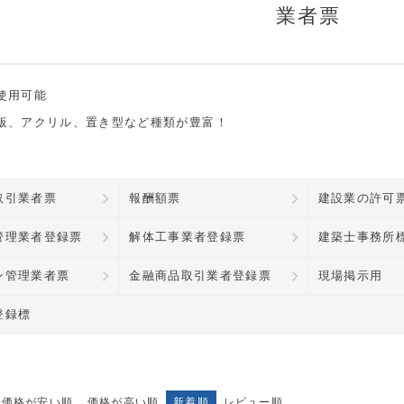
業者票
使用可能
板、アクリル、置き型など種類が豊富！
取引業者票
報酬額票
建設業の許可
管理業者登録票
解体工事業者登録票
建築士事務所
ン管理業者票
金融商品取引業者登録票
現場掲示用
登録標
価格が安い順
価格が高い順
新着順
レビュー順