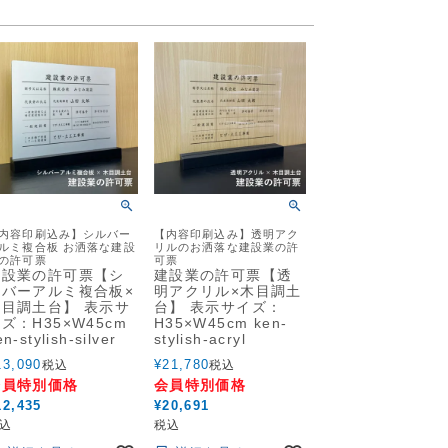
内容印刷込み】シルバー
【内容印刷込み】透明アク
ルミ複合板 お洒落な建設
リルのお洒落な建設業の許
の許可票
可票
建設業の許可票【シ
建設業の許可票【透
ルバーアルミ複合板×
明アクリル×木目調土
木目調土台】 表示サ
台】 表示サイズ：
ズ：H35×W45cm
H35×W45cm ken-
en-stylish-silver
stylish-acryl
13,090
¥
21,780
税込
税込
会員特別価格
会員特別価格
12,435
¥
20,691
込
税込