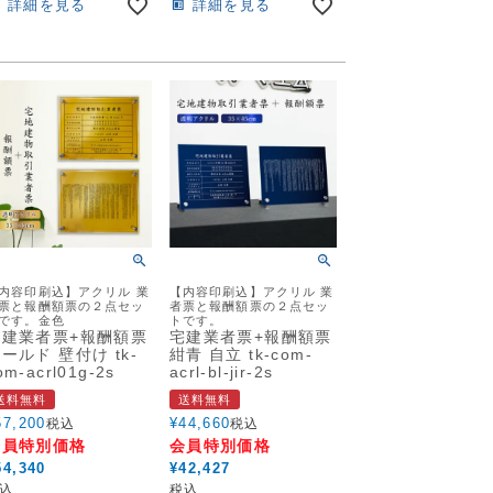
詳細を見る
詳細を見る
内容印刷込】アクリル 業
【内容印刷込】アクリル 業
票と報酬額票の２点セッ
者票と報酬額票の２点セッ
です。金色
トです。
宅建業者票+報酬額票
宅建業者票+報酬額票
ールド 壁付け tk-
紺青 自立 tk-com-
om-acrl01g-2s
acrl-bl-jir-2s
送料無料
送料無料
57,200
¥
44,660
税込
税込
会員特別価格
会員特別価格
54,340
¥
42,427
込
税込