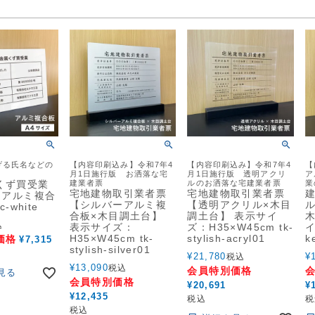
げる氏名などの
【内容印刷込み】令和7年4
【内容印刷込み】令和7年4
【
）
月1日施行版 お洒落な宅
月1日施行版 透明アクリ
ア
くず買受業
建業者票
ルのお洒落な宅建業者票
業
宅地建物取引業者票
宅地建物取引業者票
 アルミ複合
【シルバーアルミ複
【透明アクリル×木目
c-white
合板×木目調土台】
調土台】 表示サイ
込
表示サイズ：
ズ：H35×W45cm tk-
イ
H35×W45cm tk-
stylish-acryl01
k
価格
¥
7,315
stylish-silver01
¥
21,780
¥
税込
¥
13,090
税込
会員特別価格
見る
会員特別価格
¥
20,691
¥
¥
12,435
税込
税
税込