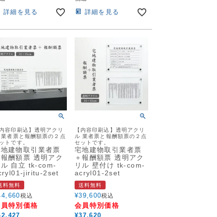
詳細を見る
詳細を見る
内容印刷込】透明アクリ
【内容印刷込】透明アクリ
 業者票と報酬額票の２点
ル 業者票と報酬額票の２点
ットです。
セットです。
宅地建物取引業者票
宅地建物取引業者票
＋報酬額票 透明アク
＋報酬額票 透明アク
ル 自立 tk-com-
リル 壁付け tk-com-
cryl01-jiritu-2set
acryl01-2set
送料無料
送料無料
44,660
¥
39,600
税込
税込
会員特別価格
会員特別価格
42,427
¥
37,620