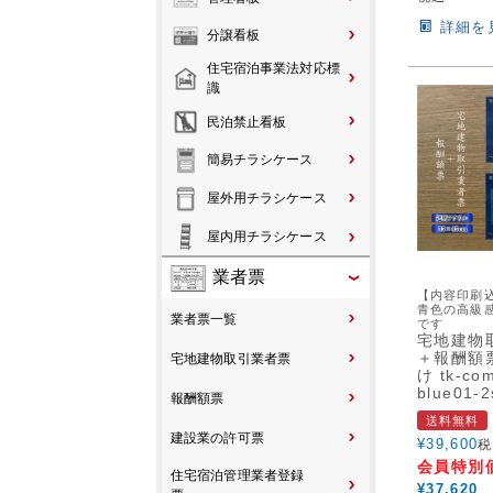
詳細を
分譲看板
住宅宿泊事業法対応標
識
民泊禁止看板
簡易チラシケース
屋外用チラシケース
屋内用チラシケース
業者票
【内容印刷
青色の高級
業者票一覧
です
宅地建物
＋報酬額票
宅地建物取引業者票
け tk-com
blue01-2
報酬額票
送料無料
建設業の許可票
¥
39,600
税
会員特別
住宅宿泊管理業者登録
¥
37,620