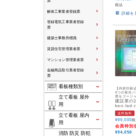
票
税込
解体工事業者登録票
詳細を
登録電気工事業者登録
票
建築士事務所標識
賃貸住宅管理業者票
マンション管理業者票
金融商品取引業者登録
票
看板種類別
【内容印刷込
4つの発光
票をゴージ
立て看板 屋外
建設業の許
用
ken-led-
送料無料
立て看板 屋内
¥
99,000
税
用
会員特別
¥
94,050
消防 防災 防犯