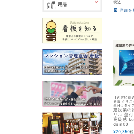
税込
用品
詳細を
【内容印刷込
者票 クリス
壁付けタイ
建設業の
リル 壁付
高級感 ken
dsin08
¥
20,350
税