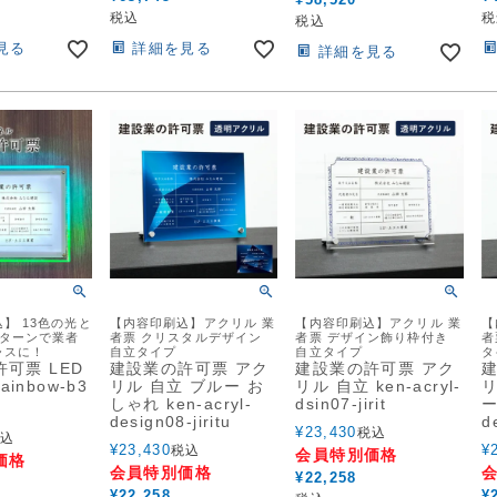
税込
税
税込
見る
詳細を見る
詳細を見る
】 13色の光と
【内容印刷込】アクリル 業
【内容印刷込】アクリル 業
【
パターンで業者
者票 クリスタルデザイン
者票 デザイン飾り枠付き
者
ャスに！
自立タイプ
自立タイプ
タ
可票 LED
建設業の許可票 アク
建設業の許可票 アク
rainbow-b3
リル 自立 ブルー お
リル 自立 ken-acryl-
リ
しゃれ ken-acryl-
dsin07-jirit
ー
design08-jiritu
d
¥
23,430
税込
込
¥
23,430
¥
税込
会員特別価格
価格
会員特別価格
¥
22,258
¥
22,258
¥