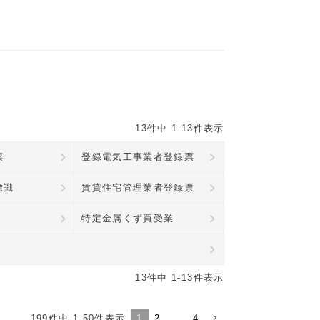
13
件中
1
-
13
件表示
票
登録電気工事業者登録票
標識
賃貸住宅管理業者登録票
特定金属くず買受業
13
件中
1
-
13
件表示
199
件中
1
-
50
件表示
1
2
…
4