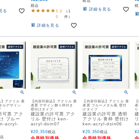
税込
税込
税
詳細を見る
見る
5.0
（1
0
件）
詳細を見る
】アクリル 業
【内容印刷込】アクリル 業
【内容印刷込】アクリル 業
【
タルデザイン
者票 デザイン飾り枠付き
者票 ブルーメタル風 壁付
者
プ
壁付けタイプ
けタイプ
り
許可票 アク
建設業の許可票 アク
建設業の許可票 透明
け ブルー
リル 壁付け ken-
アクリル 青枠 壁付け
リ
-acryl-
acryl-dsin07
ken-acryl-dsin06
k
¥
20,350
¥
20,350
¥
税込
税込
込
会員特別価格
会員特別価格