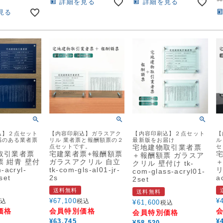
詳細を見る
詳細を見る
見る
込】２点セット
【内容印刷込】ガラスアク
【内容印刷込】２点セット
【
感のある業者票
リル 業者票と報酬額票の２
最新版をお届け
ル
点セットです。
宅地建物取引業者票
セ
取引業者票
宅建業者票+報酬額票
＋報酬額票 ガラスア
 紺青 壁付
ガラスアクリル 自立
クリル 壁付け tk-
-acryl-
tk-com-gls-al01-jr-
リ
com-glass-acryl01-
set
2s
a
2set
送料無料
送料無料
¥
67,100
¥
込
税込
¥
61,600
税込
価格
会員特別価格
会員特別価格
¥
63,745
¥
¥
58,520