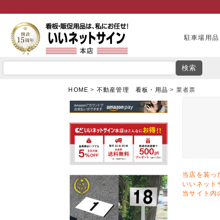
駐車場用品
検索
HOME
不動産管理 看板・用品
業者票
当店を装っ
いいネット
当サイト内