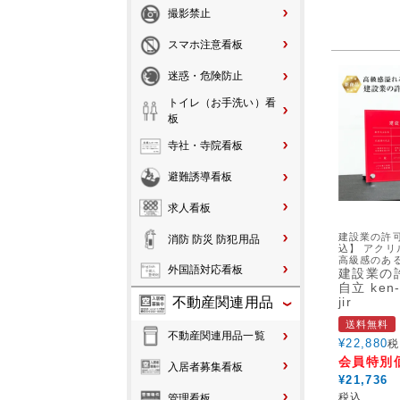
撮影禁止
スマホ注意看板
迷惑・危険防止
トイレ（お手洗い）看
板
寺社・寺院看板
避難誘導看板
求人看板
建設業の許
消防 防災 防犯用品
込】 アクリ
高級感のあ
外国語対応看板
建設業の
自立 ken-a
jir
不動産関連用品
送料無料
不動産関連用品一覧
¥
22,880
税
会員特別
入居者募集看板
¥
21,736
税込
管理看板