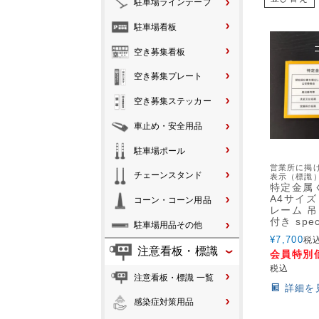
駐車場ラインテープ
駐車場看板
空き募集看板
空き募集プレート
空き募集ステッカー
車止め・安全用品
駐車場ポール
営業所に掲
チェーンスタンド
表示（標識
特定金属
A4サイズ
コーン・コーン用品
レーム 
付き spec
駐車場用品その他
¥
7,700
税
注意看板・標識
会員特別
税込
注意看板・標識 一覧
詳細を
感染症対策用品