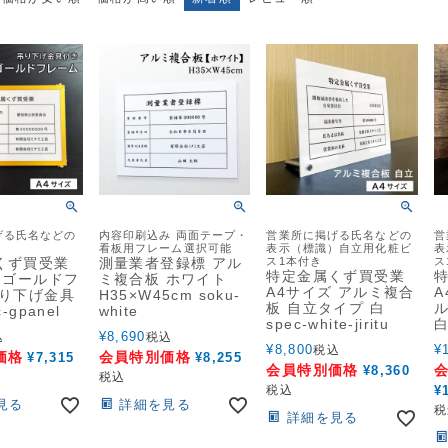
げる氏名などの
内容印刷込み 両面テープ・
営業所に掲げる氏名などの
営
）
看板用フレーム選択可能
表示（標識）自立用化粧ビ
表
くず買受業
測量業者登録標 アル
ス1本付き
ス
特定金属くず買受業
 ゴールドフ
ミ複合板 ホワイト
A4サイズ アルミ複合
A
吊り下げ金具
H35×W45cm soku-
板 自立タイプ 白
ル
-gpanel
white
spec-white-jiritu
白
¥
8,690
込
税込
¥
8,800
¥
税込
価格
会員特別価格
¥
7,315
¥
8,255
会員特別価格
¥
8,360
税込
税込
¥
見る
詳細を見る
税
詳細を見る