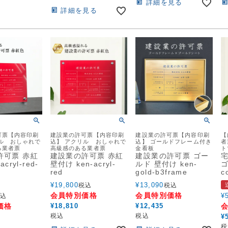
詳細を見る
詳細を見る
可票【内容印刷
建設業の許可票【内容印刷
建設業の許可票【内容印刷
【
ル おしゃれで
込】 アクリル おしゃれで
込】 ゴールドフレーム付き
者
る業者票
高級感のある業者票
金看板
ト
許可票 赤紅
建設業の許可票 赤紅
建設業の許可票 ゴー
cryl-red-
壁付け ken-acryl-
ルド 壁付け ken-
ゴ
red
gold-b3frame
c
¥
19,800
¥
13,090
税込
税込
会員特別価格
会員特別価格
¥
込
価格
¥
18,810
¥
12,435
税込
税込
¥
税