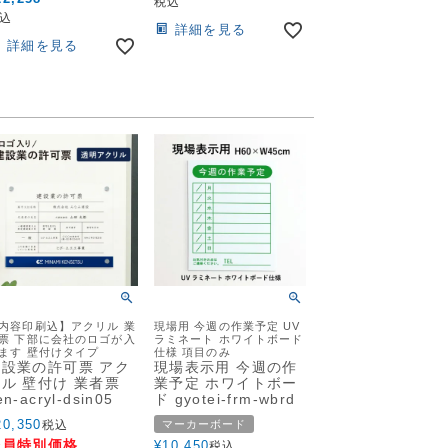
税込
込
詳細を見る
詳細を見る
内容印刷込】アクリル 業
現場用 今週の作業予定 UV
票 下部に会社のロゴが入
ラミネート ホワイトボード
ます 壁付けタイプ
仕様 項目のみ
建設業の許可票 アク
現場表示用 今週の作
ル 壁付け 業者票
業予定 ホワイトボー
en-acryl-dsin05
ド gyotei-frm-wbrd
20,350
税込
マーカーボード
会員特別価格
¥
10,450
税込