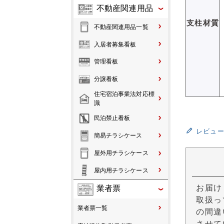
不動産関連用品
支柱材質
不動産関連用品一覧
入居者募集看板
管理看板
分譲看板
住宅宿泊事業法対応標
識
民泊禁止看板
レビュ
簡易チラシケース
屋外用チラシケース
屋内用チラシケース
お届け
業者票
取扱っ
業者票一覧
の間違
させて