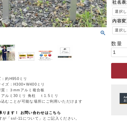
社名表
内容変
：約H950ミリ
イズ：H300×W400ミリ
材質：３mmアルミ複合板
アルミ30ミリ 角柱 ｔ1.5ミリ
め込むことが可能な場所にご利用いただけます
承ります！ お問い合わせはこちら
が「ssl-11について」とご記入ください。