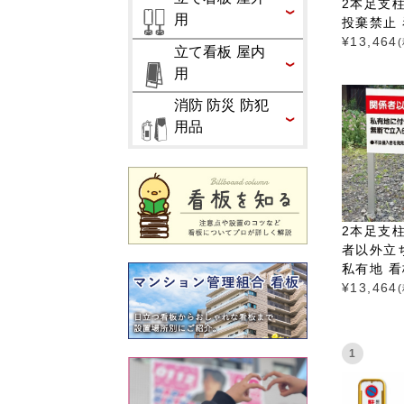
2本足支柱
用
投棄禁止 看
¥
13,464
立て看板 屋内
用
消防 防災 防犯
用品
2本足支柱
者以外立
私有地 看板
¥
13,464
1