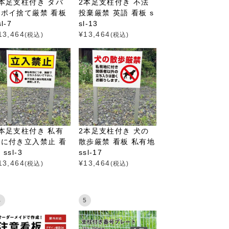
本足支柱付き タバ
2本足支柱付き 不法
コポイ捨て厳禁 看板
投棄厳禁 英語 看板 s
sl-7
sl-13
13,464
¥
13,464
(税込)
(税込)
本足支柱付き 私有
2本足支柱付き 犬の
地に付き立入禁止 看
散歩厳禁 看板 私有地
 ssl-3
ssl-17
13,464
¥
13,464
(税込)
(税込)
4
5