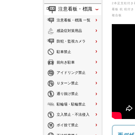
2本足支柱付き
注意看板・標識
看板 杭 杭付き
複合板
注意看板・標識 一覧
感染症対策用品
防犯・監視カメラ
駐車禁止
前向き駐車
アイドリング禁止
Ｕターン禁止
通り抜け禁止
駐輪場・駐輪禁止
立入禁止・不法侵入
ポイ捨て禁止