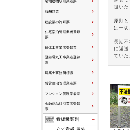
宅地建物取引業者票
担いた
報酬額票
原則と
建設業の許可票
は一切
住宅宿泊管理業者登録
票
長期不
解体工事業者登録票
に返送
ていた
登録電気工事業者登録
票
建築士事務所標識
賃貸住宅管理業者票
マンション管理業者票
金融商品取引業者登録
票
看板種類別
立て看板 屋外