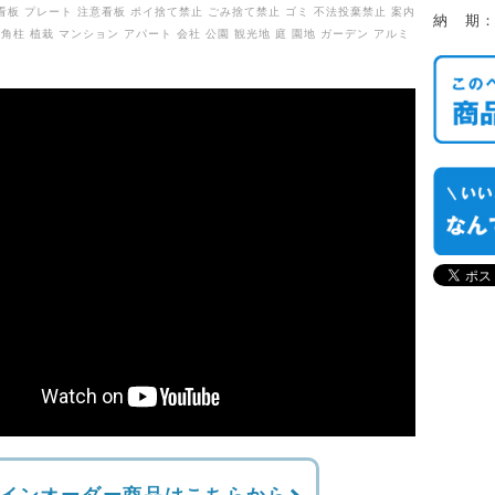
看板 プレート 注意看板 ポイ捨て禁止 ごみ捨て禁止 ゴミ 不法投棄禁止 案内
納 期
 角柱 植栽 マンション アパート 会社 公園 観光地 庭 園地 ガーデン アルミ