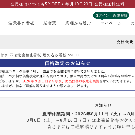
会員様はいつでも5%OFF / 毎月10日20日 会員様送料無料
ログイン・新規登録
注意書き看板
業者票
業種から選ぶ
マイページ
会社概要
付き 不法投棄禁止看板 埋め込み看板 ssl-11
お知らせ
夏季休業期間：2026年8月11日（火）～8
8月8日（土）～8月16日（日）は出荷業務をお休
皆さまにはご理解賜りますようお願い申