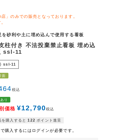
zon店」のみでの販売となっております。
す。
足を砂利や土に埋め込んで使用する看板
支柱付き 不法投棄禁止看板 埋め込
ssl-11
号
ssl-11
片面
464
税込
格あり
¥
12,790
別価格
税込
品を購入すると
122
ポイント進呈
格で購入するにはログインが必要です。