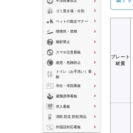
面デザ
不法投棄禁止
ゴミ置き場・分別
ペットの散歩マナー
喫煙所・禁煙
撮影禁止
スマホ注意看板
プレート
迷惑・危険防止
材質
トイレ（お手洗い）看
板
寺社・寺院看板
避難誘導看板
求人看板
消防 防災 防犯用品
外国語対応看板