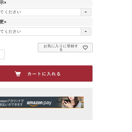
示
(
必
更
須
)
(
必
須
お気に入りに登録す
)
る