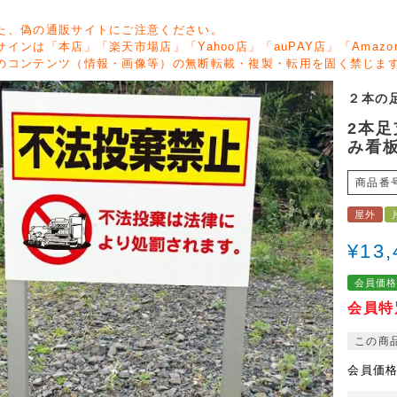
た、偽の通販サイトにご注意ください。
サインは「本店」「楽天市場店」「Yahoo店」「auPAY店」「Ama
のコンテンツ（情報・画像等）の無断転載・複製・転用を固く禁じま
２本の
2本足
み看板 
商品番
屋外
¥
13,
会員価
会員特
この商
会員価