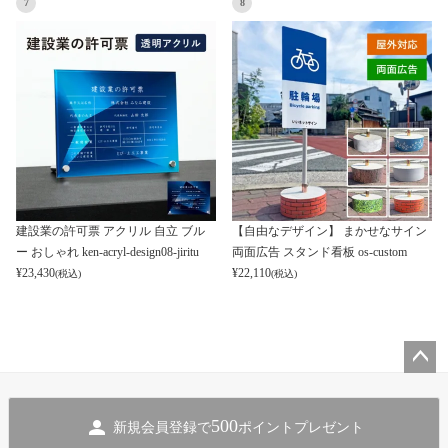
7
8
建設業の許可票 アクリル 自立 ブル
【自由なデザイン】 まかせなサイン
ー おしゃれ ken-acryl-design08-jiritu
両面広告 スタンド看板 os-custom
¥
23,430
¥
22,110
(税込)
(税込)
ペー
ジト
500
新規会員登録で
ポイントプレゼント
ップ