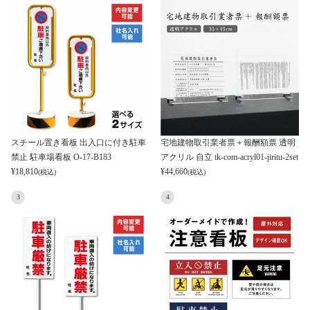
スチール置き看板 出入口に付き駐車
宅地建物取引業者票＋報酬額票 透明
禁止 駐車場看板 O-17-B183
アクリル 自立 tk-com-acryl01-jiritu-2set
¥
18,810
¥
44,660
(税込)
(税込)
3
4