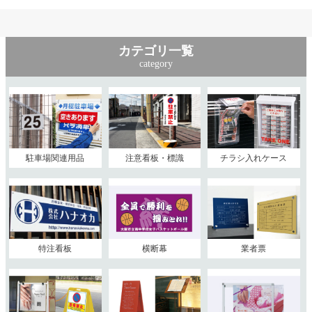
カテゴリ一覧
category
駐車場関連用品
注意看板・標識
チラシ入れケース
特注看板
横断幕
業者票