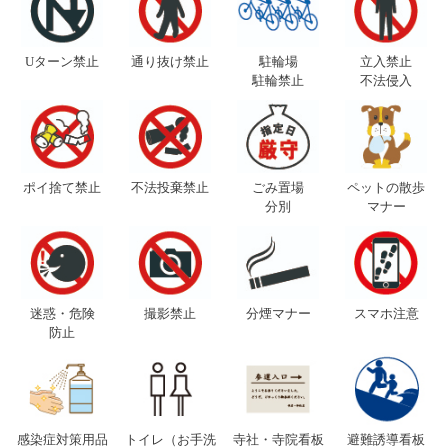
Uターン禁止
通り抜け禁止
駐輪場
立入禁止
駐輪禁止
不法侵入
ポイ捨て禁止
不法投棄禁止
ごみ置場
ペットの散歩
分別
マナー
迷惑・危険
撮影禁止
分煙マナー
スマホ注意
防止
感染症対策用品
トイレ（お手洗
寺社・寺院看板
避難誘導看板