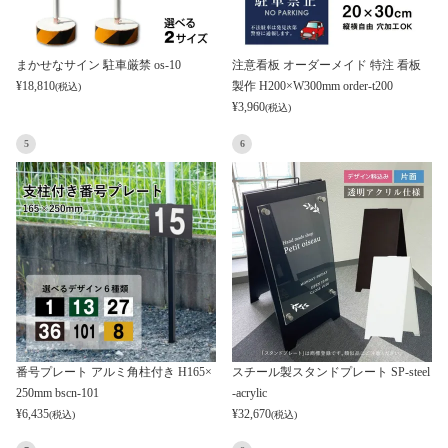
まかせなサイン 駐車厳禁 os-10
注意看板 オーダーメイド 特注 看板
¥
18,810
製作 H200×W300mm order-t200
(税込)
¥
3,960
(税込)
5
6
番号プレート アルミ角柱付き H165×
スチール製スタンドプレート SP-steel
250mm bscn-101
-acrylic
¥
6,435
¥
32,670
(税込)
(税込)