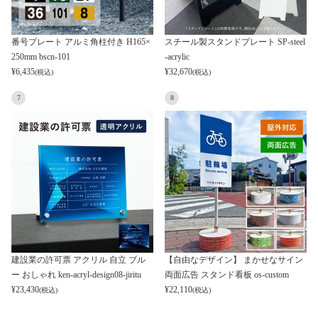
番号プレート アルミ角柱付き H165×
スチール製スタンドプレート SP-steel
250mm bscn-101
-acrylic
¥
6,435
¥
32,670
(税込)
(税込)
7
8
建設業の許可票 アクリル 自立 ブル
【自由なデザイン】 まかせなサイン
ー おしゃれ ken-acryl-design08-jiritu
両面広告 スタンド看板 os-custom
¥
23,430
¥
22,110
(税込)
(税込)