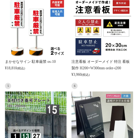
まかせなサイン 駐車厳禁 os-10
注意看板 オーダーメイド 特注 看板
¥
18,810
製作 H200×W300mm order-t200
(税込)
¥
3,960
(税込)
5
6