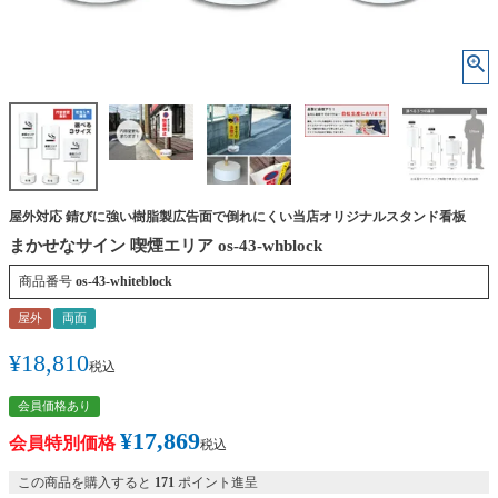
屋外対応 錆びに強い樹脂製広告面で倒れにくい当店オリジナルスタンド看板
まかせなサイン 喫煙エリア os-43-whblock
商品番号
os-43-whiteblock
屋外
両面
¥
18,810
税込
会員価格あり
¥
17,869
会員特別価格
税込
この商品を購入すると
171
ポイント進呈