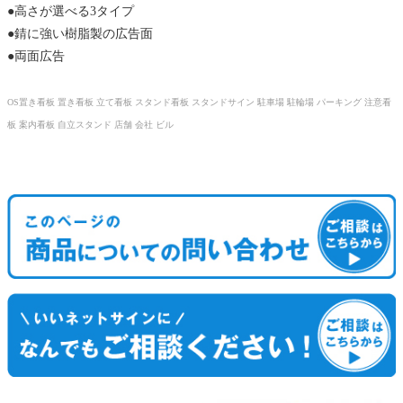
●高さが選べる3タイプ
●錆に強い樹脂製の広告面
●両面広告
OS置き看板 置き看板 立て看板 スタンド看板 スタンドサイン 駐車場 駐輪場 パーキング 注意看
板 案内看板 自立スタンド 店舗 会社 ビル