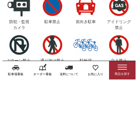
防犯・監視
駐車禁止
前向き駐車
アイドリング
カメラ
禁止
Uターン禁止
通り抜け禁止
駐輪場
立入禁止
駐輪禁止
不法侵入
駐車場看板
オーダー看板
送料について
お気に入り
ポイ捨て禁止
不法投棄禁止
ごみ置場
ペットの散歩
分別
マナー