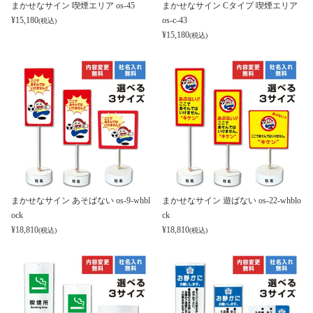
まかせなサイン 喫煙エリア os-45
まかせなサイン Cタイプ 喫煙エリア
¥
15,180
os-c-43
(税込)
¥
15,180
(税込)
まかせなサイン あそばない os-9-whbl
まかせなサイン 遊ばない os-22-whblo
ock
ck
¥
18,810
¥
18,810
(税込)
(税込)