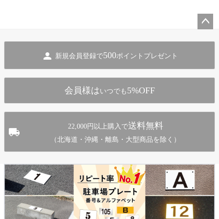
ペー
ジト
500
新規会員登録で
ポイントプレゼント
ップ
へ
会員様は
5%OFF
いつでも
送料無料
22,000円以上購入で
（北海道・沖縄・離島・大型商品を除く）