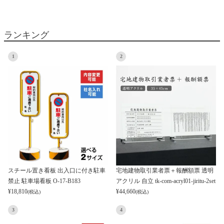
ランキング
1
2
スチール置き看板 出入口に付き駐車
宅地建物取引業者票＋報酬額票 透明
禁止 駐車場看板 O-17-B183
アクリル 自立 tk-com-acryl01-jiritu-2set
¥
18,810
¥
44,660
(税込)
(税込)
3
4