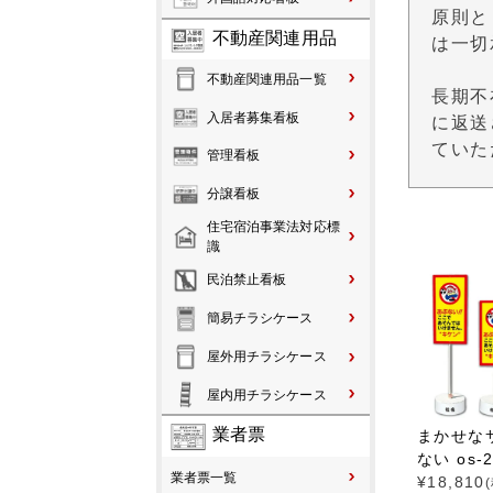
原則と
不動産関連用品
は一切
不動産関連用品一覧
長期不
入居者募集看板
に返送
ていた
管理看板
分譲看板
住宅宿泊事業法対応標
識
民泊禁止看板
簡易チラシケース
屋外用チラシケース
屋内用チラシケース
業者票
まかせな
ない os-2
業者票一覧
¥
18,810