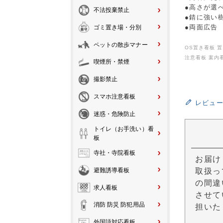
●高さが選
不法投棄禁止
●錆に強い
●両面広告
ゴミ置き場・分別
ペットの散歩マナー
OS置き看板 
注意看板 案内
喫煙所・禁煙
撮影禁止
スマホ注意看板
レビュ
迷惑・危険防止
トイレ（お手洗い）看
板
寺社・寺院看板
お届け
取扱っ
避難誘導看板
の間違
求人看板
させて
消防 防災 防犯用品
担いた
外国語対応看板