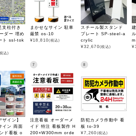
足支柱付き
まかせなサイン 駐車
スチール製スタンド
ーダー 埋め
厳禁 os-10
プレート SP-steel-a
ル
 ssl-tok
¥
18,810
crylic
mi
(税込)
¥
32,670
¥
(税込)
(税込)
7
8
デザイン】
注意看板 オーダーメ
防犯カメラ作動中 看
サイン 両面
イド 特注 看板製作 H
板 to-39
ンド看板 o
200×W300mm orde
¥
7,260
(税込)