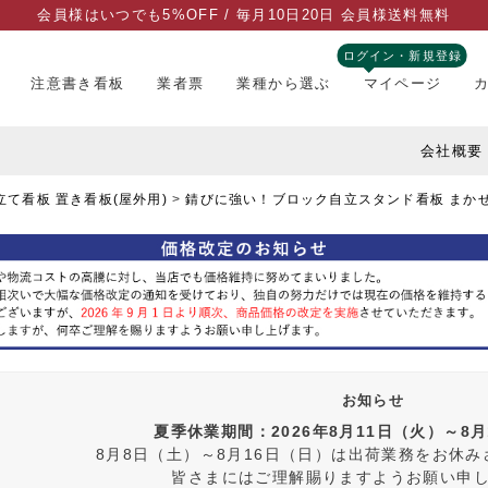
会員様はいつでも5%OFF / 毎月10日20日 会員様送料無料
ログイン・新規登録
注意書き看板
業者票
業種から選ぶ
マイページ
会社概要
て看板 置き看板(屋外用)
錆びに強い！ブロック自立スタンド看板 まか
お知らせ
夏季休業期間：2026年8月11日（火）～8
8月8日（土）～8月16日（日）は出荷業務をお休
皆さまにはご理解賜りますようお願い申