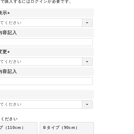
格で購入するにはログインが必要です。
表示
(
必
内容記入
須
)
変更
(
必
内容記入
須
)
必
須
てください
プ（110cm）
Ｂタイプ（90cm）