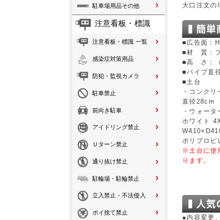
大口注文の
駐車場用品その他
注意看板・標識
注意看板・標識 一覧
■広告面：H
■材 質：
感染症対策用品
■高 さ：（
■パイプ直径
防犯・監視カメラ
■土台
・コンクリ
駐車禁止
直径28cm 
前向き駐車
・ウォータ
ホワイト 4X
アイドリング禁止
W410×D4
ポリプロピ
Ｕターン禁止
※土台に使
ります。
通り抜け禁止
駐輪場・駐輪禁止
立入禁止・不法侵入
ポイ捨て禁止
●内容変更