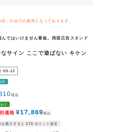
zon店」のみでの販売となっております。
す。
遊んではいけません看板。両面広告スタンド
なサイン ここで遊ばない キケン
2
号
OS-22
両面
810
税込
格あり
¥
17,869
別価格
税込
品を購入すると
171
ポイント進呈