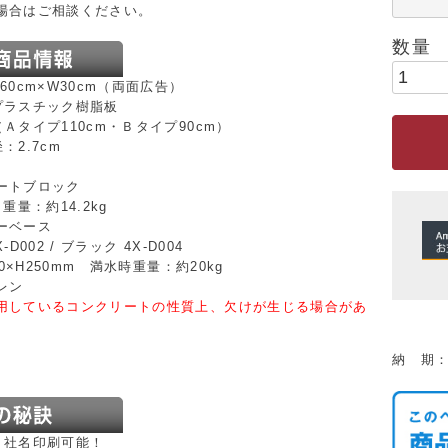
場合はご相談ください。
60cm×W30cm（両面広告）
プラスチック樹脂板
Ａタイプ110cm・Ｂタイプ90cm）
：2.7cm
ートブロック
重量：約14.2kg
ーベース
-D002 / ブラック 4X-D004
10×H250mm 満水時重量：約20kg
レン
用しているコンクリートの性質上、欠けが生じる場合があ
納 期
、社名印刷可能！