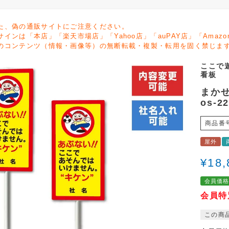
た、偽の通販サイトにご注意ください。
サインは「本店」「楽天市場店」「Yahoo店」「auPAY店」「Ama
のコンテンツ（情報・画像等）の無断転載・複製・転用を固く禁じま
ここで
看板
まかせ
os-2
商品番
屋外
¥
18,
会員価
会員特
この商