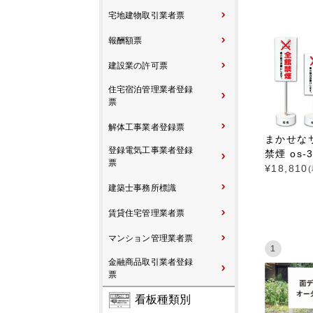
宅地建物取引業者票
報酬額票
建設業の許可票
住宅宿泊管理業者登録
票
解体工事業者登録票
まかせな
登録電気工事業者登録
禁煙 os-3
票
¥
18,810
建築士事務所標識
賃貸住宅管理業者票
マンション管理業者票
1
金融商品取引業者登録
票
看板種類別