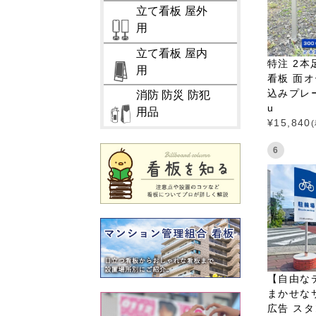
立て看板 屋外
用
立て看板 屋内
特注 2本
用
看板 面オ
込みプレート
消防 防災 防犯
u
用品
¥
15,840
6
【自由な
まかせな
広告 スタ