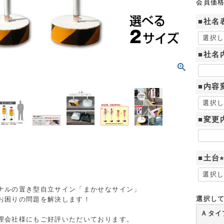
会員価
■社名
■社名
■内容
■変更
■土台
(
ナルの置き型自立サイン「まかせなサイン」
選択し
お困りの問題を解決します！
)
Ａタイ
理会社様にもご好評いただいております。