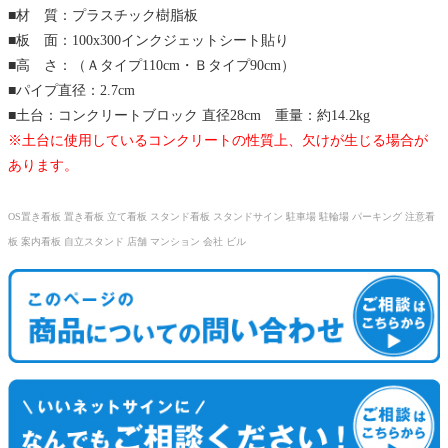
■材 質：プラスチック樹脂板
■板 面：100x300インクジェットシート貼り
■高 さ：（Ａタイプ110cm・Ｂタイプ90cm）
■パイプ直径：2.7cm
■土台：コンクリートブロック 直径28cm 重量：約14.2kg
※土台に使用しているコンクリートの性質上、欠けが生じる場合が
あります。
OS置き看板 置き看板 立て看板 スタンド看板 スタンドサイン 駐車場 駐輪場 パーキング 注意看
板 案内看板 自立スタンド 店舗 マンション 会社 ビル