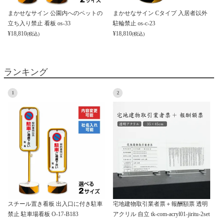
まかせなサイン 公園内へのペットの
まかせなサイン Cタイプ 入居者以外
立ち入り禁止 看板 os-33
駐輪禁止 os-c-23
¥
18,810
¥
18,810
(税込)
(税込)
ランキング
1
2
スチール置き看板 出入口に付き駐車
宅地建物取引業者票＋報酬額票 透明
禁止 駐車場看板 O-17-B183
アクリル 自立 tk-com-acryl01-jiritu-2set