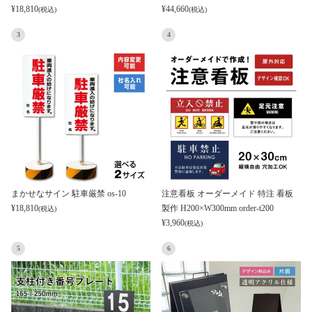
¥
18,810
¥
44,660
(税込)
(税込)
3
4
まかせなサイン 駐車厳禁 os-10
注意看板 オーダーメイド 特注 看板
¥
18,810
製作 H200×W300mm order-t200
(税込)
¥
3,960
(税込)
5
6