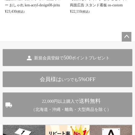
ー おしゃれ ken-acryl-design08-jiritu
両面広告 スタンド看板 os-custom
¥
23,430
¥
22,110
(税込)
(税込)
ペー
ジト
500
新規会員登録で
ポイントプレゼント
ップ
へ
会員様は
5%OFF
いつでも
送料無料
22,000円以上購入で
（北海道・沖縄・離島・大型商品を除く）