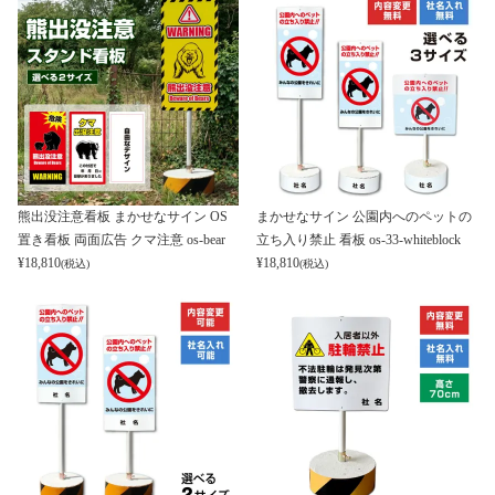
熊出没注意看板 まかせなサイン OS
まかせなサイン 公園内へのペットの
置き看板 両面広告 クマ注意 os-bear
立ち入り禁止 看板 os-33-whiteblock
¥
18,810
¥
18,810
(税込)
(税込)