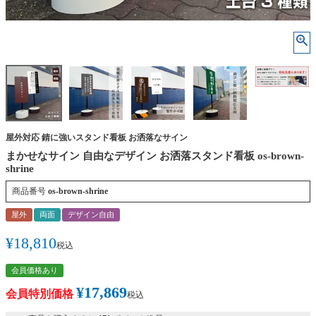
屋外対応 錆に強いスタンド看板 お洒落なサイン
まかせなサイン 自由なデザイン お洒落スタンド看板 os-brown-
shrine
商品番号
os-brown-shrine
屋外
両面
デザイン自由
¥
18,810
税込
会員価格あり
¥
17,869
会員特別価格
税込