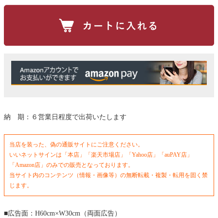
納 期：６営業日程度で出荷いたします
当店を装った、偽の通販サイトにご注意ください。
いいネットサインは「本店」「楽天市場店」「Yahoo店」「auPAY店」
「Amazon店」のみでの販売となっております。
当サイト内のコンテンツ（情報・画像等）の無断転載・複製・転用を固く禁
じます。
■広告面：H60cm×W30cm（両面広告）