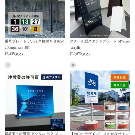
番号プレート アルミ角柱付き H165×
スチール製スタンドプレート SP-steel
250mm bscn-101
-acrylic
¥
6,435
¥
32,670
(税込)
(税込)
7
8
建設業の許可票 アクリル 自立 ブル
【自由なデザイン】 まかせなサイン