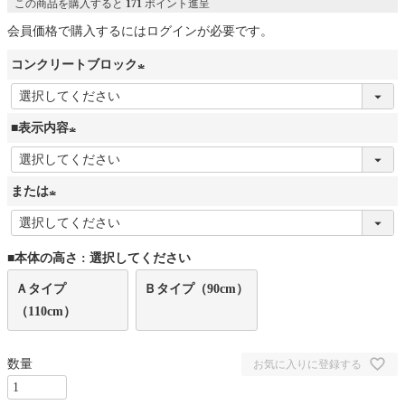
この商品を購入すると
171
ポイント進呈
会員価格で購入するにはログインが必要です。
コンクリートブロック
(
必
■表示内容
須
(
)
必
または
須
(
)
必
■本体の高さ
選択してください
須
Ａタイプ
)
Ｂタイプ（90cm）
（110cm）
お気に入りに登録する