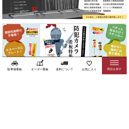
駐車場看板
オーダー看板
送料について
お気に入り
カテゴリ一覧
category
駐車場関連用品
注意看板・標識
チラシ入れケース