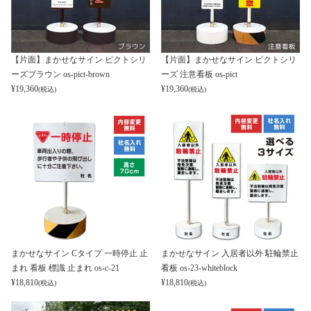
【片面】まかせなサイン ピクトシリ
【片面】まかせなサイン ピクトシリ
ーズブラウン os-pict-brown
ーズ 注意看板 os-pict
¥
19,360
¥
19,360
(税込)
(税込)
まかせなサイン Cタイプ 一時停止 止
まかせなサイン 入居者以外 駐輪禁止
まれ 看板 標識 止まれ os-c-21
看板 os-23-whiteblock
¥
18,810
¥
18,810
(税込)
(税込)