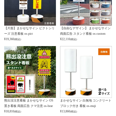
【片面】まかせなサイン ピクトシリ
【自由なデザイン】 まかせなサイン
ーズ 注意看板 os-pict
両面広告 スタンド看板 os-custom
¥
19,360
¥
22,110
(税込)
(税込)
熊出没注意看板 まかせなサイン OS
まかせなサイン 白無地 コンクリート
置き看板 両面広告 クマ注意 os-bear
ブロック付き 看板 os-muji
¥
18,810
¥
13,860
(税込)
(税込)