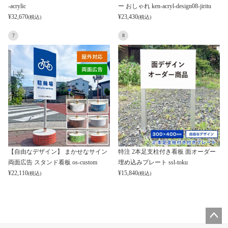
-acrylic
ー おしゃれ ken-acryl-design08-jiritu
¥
32,670
¥
23,430
(税込)
(税込)
7
8
【自由なデザイン】 まかせなサイン
特注 2本足支柱付き看板 面オーダー
両面広告 スタンド看板 os-custom
埋め込みプレート ssl-toku
¥
22,110
¥
15,840
(税込)
(税込)