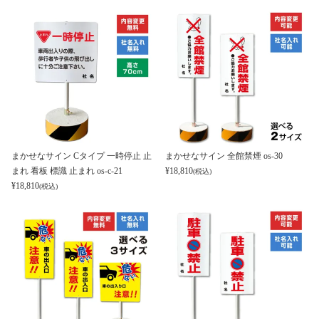
まかせなサイン Cタイプ 一時停止 止
まかせなサイン 全館禁煙 os-30
まれ 看板 標識 止まれ os-c-21
¥
18,810
(税込)
¥
18,810
(税込)