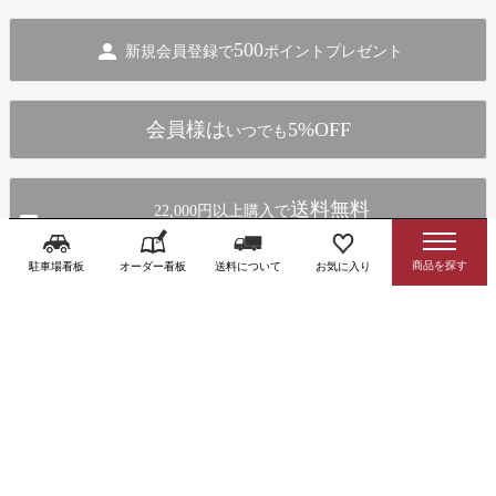
ペー
ジト
500
新規会員登録で
ポイントプレゼント
ップ
へ
会員様は
5%OFF
いつでも
送料無料
22,000円以上購入で
（北海道・沖縄・離島・大型商品を除く）
駐車場看板
オーダー看板
送料について
お気に入り