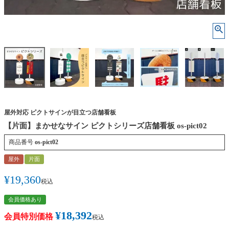
屋外対応 ピクトサインが目立つ店舗看板
【片面】まかせなサイン ピクトシリーズ店舗看板 os-pict02
商品番号
os-pict02
屋外
片面
¥
19,360
税込
会員価格あり
¥
18,392
会員特別価格
税込