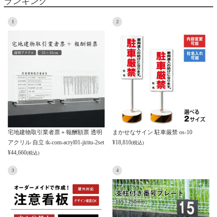
ランキング
1
2
宅地建物取引業者票＋報酬額票 透明
まかせなサイン 駐車厳禁 os-10
アクリル 自立 tk-com-acryl01-jiritu-2set
¥
18,810
(税込)
¥
44,660
(税込)
3
4