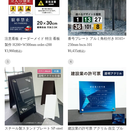
注意看板 オーダーメイド 特注 看板
番号プレート アルミ角柱付き H165×
製作 H200×W300mm order-t200
250mm bscn-101
¥
3,960
¥
6,435
(税込)
(税込)
5
6
スチール製スタンドプレート SP-steel
建設業の許可票 アクリル 自立 ブル