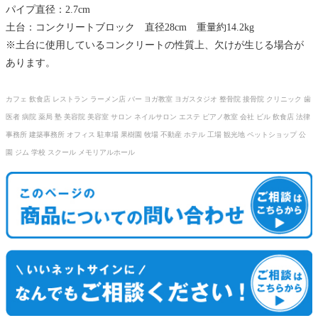
パイプ直径：2.7cm
土台：コンクリートブロック 直径28cm 重量約14.2kg
※土台に使用しているコンクリートの性質上、欠けが生じる場合が
あります。
カフェ 飲食店 レストラン ラーメン店 バー ヨガ教室 ヨガスタジオ 整骨院 接骨院 クリニック 歯
医者 病院 薬局 塾 美容院 美容室 サロン ネイルサロン エステ ピアノ教室 会社 ビル 飲食店 法律
事務所 建築事務所 オフィス 駐車場 果樹園 牧場 不動産 ホテル 工場 観光地 ペットショップ 公
園 ジム 学校 スクール メモリアルホール